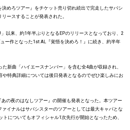
悟を決めろツアー』をチケット売り切れ続出で完走したサバシ
』をリリースすることが発表された。
ン!!」以来、約1年半ぶりとなるEPのリリースとなっており、2
ビュー作となった1st AL『覚悟を決めろ！』に続き、約半年
なった新曲「ハイエースナンバー」を含む全4曲が収録され、
収録内容や特典詳細については後日発表となるのでぜひ楽しみにお
巡る『あの夜のはなしツアー』の開催も発表となった。本ツアー
し、ファイナルはサバシスターのツアーとしては最大キャパとな
いる。チケットについてもオフィシャル1次先行が開始となったため、