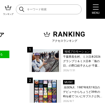
MENU
ランキング
RANKING
ア
アクセスランキング
地域プロモーション
送る
千葉県長生村、ミス日本2026
グランプリ＆ミス日本「海の
日」の野口絵子さんが 千葉県
唯一の村・長生村で地引網を
2026/7/31
体験！
MUSIC
光GENJI、1987年8月19日の
デビューからちょうど39年の
時を経てついにサブスクとDL
配信が解禁！
2026/8/7