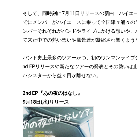
そして、同時刻に7月11日リリースの新曲「ハイ
でにメンバーがハイエースに乗って全国津々浦々の
ンバーそれぞれがバンドやライブにかける想いや、
て来た中での熱い想いや風景達が凝縮され響くよう
バンド史上最多のツアーかつ、初のワンマンライブ
nd EPリリースや新たなツアーの発表とその勢い
バシスターから益々目が離せない。
2nd EP『あの夜のはなし』
9月18日(水)リリース