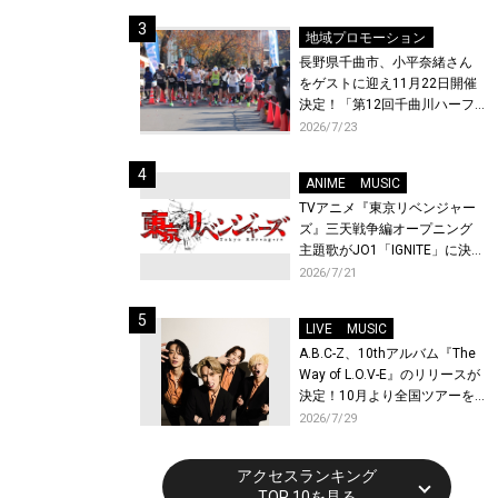
地域プロモーション
長野県千曲市、小平奈緒さん
をゲストに迎え11月22日開催
決定！「第12回千曲川ハーフ
マラソン」エントリー受付開
2026/7/23
始！
ANIME
MUSIC
TVアニメ『東京リベンジャー
ズ』三天戦争編オープニング
主題歌がJO1「IGNITE」に決
定！メンバー全員から喜びと
2026/7/21
作品への想いあふれるコメン
トが到着！9月に東京・大阪で
LIVE
MUSIC
先行上映会を開催！
A.B.C-Z、10thアルバム『The
Way of L.O.V-E』のリリースが
決定！10月より全国ツアーを
開催！
2026/7/29
アクセスランキング
TOP 10を見る