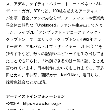
ス、アデル、ケイティ・ペリー、トニー・ベネット&レ
ディー・ガガ、BTSなど、100組を超えるアーティスト
が出演。音楽ファンのみならず、アーティストや音楽業
界全体に熱烈な「Unplugged」ファンを生み出してきま
した。ライブCD「アンプラグド～アコースティック・
クラプトン」で、エリック・クラプトンが1992年グラ
ミー賞の「アルバム・オブ・ザ・イヤー」以下6部門を
独占するなど、数々の記録やエピソードを生み出してき
たことでも知られ、「出演できるのは一流の証」とさえ
言われています。日本制作においてもこれまでに、宇多
田ヒカル、平井堅、西野カナ、KinKi Kids、幾田りら、
緑黄色社会などが出演。
アーティストインフォメーション
公式HP：
https://www.tomoo.jp/