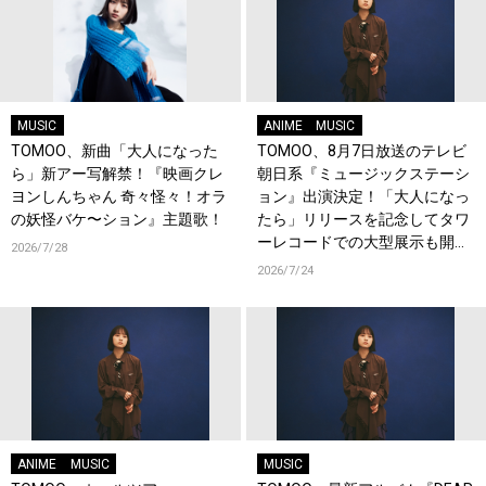
MUSIC
ANIME
MUSIC
TOMOO、新曲「大人になった
TOMOO、8月7日放送のテレビ
ら」新アー写解禁！『映画クレ
朝日系『ミュージックステーシ
ヨンしんちゃん 奇々怪々！オラ
ョン』出演決定！「大人になっ
の妖怪バケ〜ション』主題歌！
たら」リリースを記念してタワ
ーレコードでの大型展示も開
2026/7/28
催！
2026/7/24
ANIME
MUSIC
MUSIC