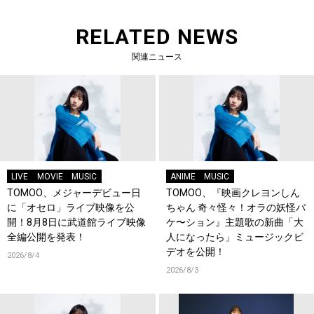
RELATED NEWS
関連ニュース
LIVE
MOVIE
MUSIC
ANIME
MUSIC
TOMOO、メジャーデビュー日
TOMOO、『映画クレヨンしん
に「オセロ」ライブ映像を公
ちゃん 奇々怪々！オラの妖怪バ
開！8月8日に武道館ライブ映像
ケ〜ション』主題歌の新曲「大
全編公開を発表！
人になったら」ミュージックビ
デオを公開！
2026/8/4
2026/8/3