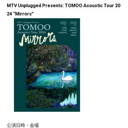
MTV Unplugged Presents: TOMOO Acoustic Tour 20
24 “Mirrors”
︎公演日時・会場