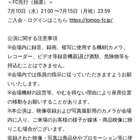
＜FC先行（抽選）＞
7月10日（水）21:00 〜7月15日（月祝）23:59
ご入会・ログインはこちら:
https://tomoo-fc.jp/
公演に関する注意事項
※会場内に録音、録画、複写に使用する機材(カメラ、
レコーダー、ビデオ等録音機器)及び酒類、危険物等を
持込むことはできません。
※会場内では係員の指示に従っていただきますようお願
いいたします。
※会場機材の設営等、やむを得ない理由により座席位置
の移動をお願いすることがあります。
※本公演は、映像収録および写真撮影用のカメラが会場
内に入り、ご来場のお客様の様子が媒体・商品映像に映
りこむ場合がございます。
収録された映像・写真は商品化やプロモーション等に使