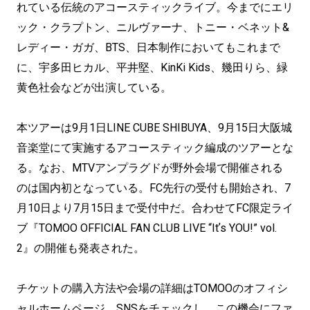
れている伝統のアコースティックライブ。今までにエリ
ック・クラプトン、ニルヴァーナ、トニー・ベネット&
レディー・ガガ、BTS、日本制作においてもこれまで
に、宇多田ヒカル、平井堅、KinKi Kids、幾田りら、緑
黄色社会などが出演している。
本ツアーは9月1日LINE CUBE SHIBUYA、9月15日大阪城
音楽堂にて実施するアコースティック編成のツアーとな
る。なお、MTVアンプラグドが野外会場で開催される
のは国内初となっている。FC先行の受付も開始され、7
月10日より7月15日まで受付中だ。合わせてFC限定ライ
ブ『TOMOO OFFICIAL FAN CLUB LIVE “Itʼs YOU!” vol.
2』の開催も発表された。
チケットの購入方法や会場の詳細はTOMOOのオフィシ
ャルホームページ、SNSをチェックし、この機会にファ