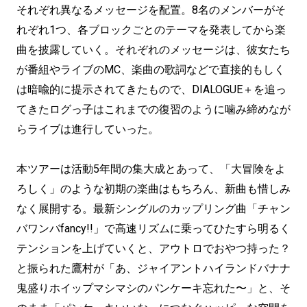
それぞれ異なるメッセージを配置。8名のメンバーがそ
れぞれ1つ、各ブロックごとのテーマを発表してから楽
曲を披露していく。それぞれのメッセージは、彼女たち
が番組やライブのMC、楽曲の歌詞などで直接的もしく
は暗喩的に提示されてきたもので、DIALOGUE＋を追っ
てきたログっ子はこれまでの復習のように噛み締めなが
らライブは進行していった。
本ツアーは活動5年間の集大成とあって、「大冒険をよ
ろしく」のような初期の楽曲はもちろん、新曲も惜しみ
なく展開する。最新シングルのカップリング曲「チャン
バワンバfancy!!」で高速リズムに乗ってひたすら明るく
テンションを上げていくと、アウトロでおやつ持った？
と振られた鷹村が「あ、ジャイアントハイランドバナナ
鬼盛りホイップマシマシのパンケーキ忘れた〜」と、そ