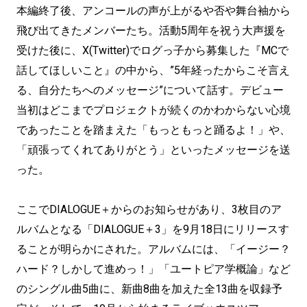
本編終了後、アンコールの声が上がるや否や舞台袖から
飛び出てきたメンバーたち。活動5周年を祝う大声援を
受けた後に、X(Twitter)でログっ子から募集した『MCで
話してほしいこと』の中から、”5年経ったからこそ言え
る、自分たちへのメッセージ”について話す。デビュー
当初はどこまでプロジェクトが続くのかわからない心境
であったことを踏まえた「もっともっと踊るよ！」や、
「頑張ってくれてありがとう」といったメッセージを送
った。
ここでDIALOGUE＋からのお知らせがあり、3枚目のア
ルバムとなる「DIALOGUE＋3」を9月18日にリリースす
ることが明らかにされた。アルバムには、「イージー？
ハード？しかして進めっ！」「ユートピア学概論」など
のシングル曲5曲に、新曲8曲を加えた全13曲を収録予