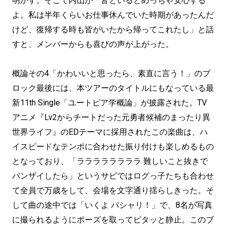
明かす。そこで内山が「皆といるとめっちゃ安心する
よ。私は半年くらいお仕事休んでいた時期があったんだ
けど、復帰する時も皆がいたから帰ってこれたし」と話
すと、メンバーからも喜びの声が上がった。
概論その4「かわいいと思ったら、素直に言う！」のブ
ロック最後には、本ツアーのタイトルにもなっている最
新11th Single「ユートピア学概論」が披露された。TV
アニメ『Lv2からチートだった元勇者候補のまったり異
世界ライフ』のEDテーマに採用されたこの楽曲は、ハ
イスピードなテンポに合わせた振り付けも楽しめるもの
となっており、「ララララララララ 難しいこと抜きで
バンザイしたら」というサビではログっ子たちも合わせ
て全員で万歳をして、会場を文字通り揺らしきった。そ
して曲の途中では「いくよ パシャリ！」で、8名が写真
に撮られるようにポーズを取ってピタッと静止。このブ