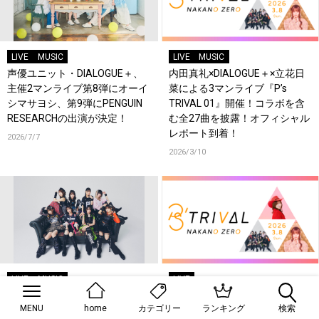
LIVE
MUSIC
LIVE
MUSIC
声優ユニット・DIALOGUE＋、
内田真礼×DIALOGUE＋×立花日
主催2マンライブ第8弾にオーイ
菜による3マンライブ『P’s
シマサヨシ、第9弾にPENGUIN
TRIVAL 01』開催！コラボを含
RESEARCHの出演が決定！
む全27曲を披露！オフィシャル
レポート到着！
2026/7/7
2026/3/10
LIVE
MUSIC
LIVE
声優ユニットDIALOGUE＋初の
ポニーキャニオン主催の新3マ
MENU
home
ランキング
検索
カテゴリー
主催フェス「DIALOGUE＋
ン企画『P’s TRIVAL』始動！第1