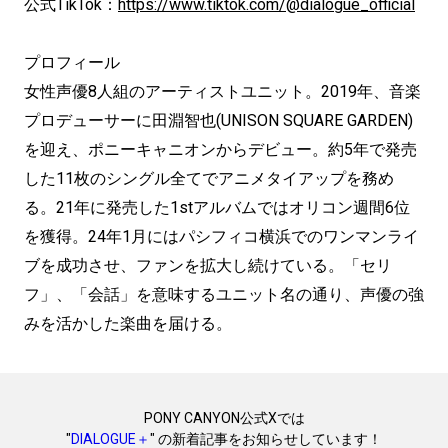
公式TikTok：
https://www.tiktok.com/@dialogue_official
プロフィール
女性声優8人組のアーティストユニット。2019年、音楽
プロデューサーに田淵智也(UNISON SQUARE GARDEN)
を迎え、ポニーキャニオンからデビュー。約5年で発売
した11枚のシングル全てでアニメタイアップを務め
る。21年に発売した1stアルバムではオリコン週間6位
を獲得。24年1月にはパシフィコ横浜でのワンマンライ
ブを成功させ、ファンを拡大し続けている。「セリ
フ」、「会話」を意味するユニット名の通り、声優の強
みを活かした楽曲を届ける。
PONY CANYON公式Xでは
"
DIALOGUE＋
" の新着記事をお知らせしています！