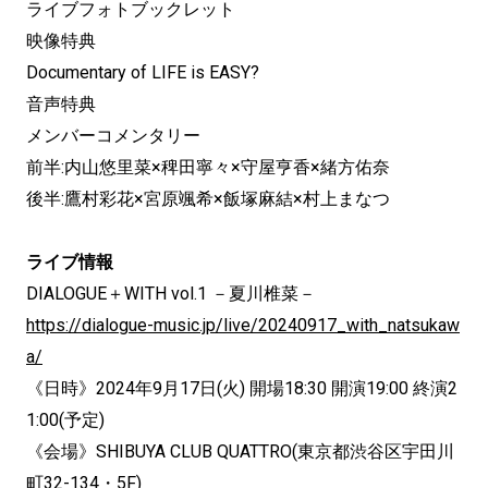
ライブフォトブックレット
映像特典
Documentary of LIFE is EASY?
音声特典
メンバーコメンタリー
前半:内山悠里菜×稗田寧々×守屋亨香×緒方佑奈
後半:鷹村彩花×宮原颯希×飯塚麻結×村上まなつ
ライブ情報
DIALOGUE＋WITH vol.1 －夏川椎菜－
https://dialogue-music.jp/live/20240917_with_natsukaw
a/
《日時》2024年9月17日(火) 開場18:30 開演19:00 終演2
1:00(予定)
《会場》SHIBUYA CLUB QUATTRO(東京都渋谷区宇田川
町32-134・5F)