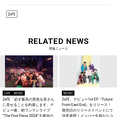
2xFE
RELATED NEWS
関連ニュース
LIVE
MUSIC
MUSIC
2xFE「必ず最高の景色を皆さん
2xFE、デビュー1st EP『Future
に見せることを約束します」デ
From East End』をリリース！
ビュー後、初ワンマンライブ
発売日のリリースイベントにて
“The First Piece 2024″大盛況の
決意表明！メンバー全員からコ