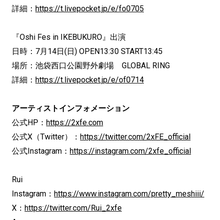
詳細：
https://t.livepocket.jp/e/fo0705
『Oshi Fes in IKEBUKURO』出演
日時：7月14日(日) OPEN13:30 START13:45
場所：池袋西口公園野外劇場 GLOBAL RING
詳細：
https://t.livepocket.jp/e/of0714
アーティストインフォメーション
公式HP：
https://2xfe.com
公式X（Twitter）：
https://twitter.com/2xFE_official
公式Instagram：
https://instagram.com/2xfe_official
Rui
Instagram：
https://www.instagram.com/pretty_meshiii/
X：
https://twitter.com/Rui_2xfe