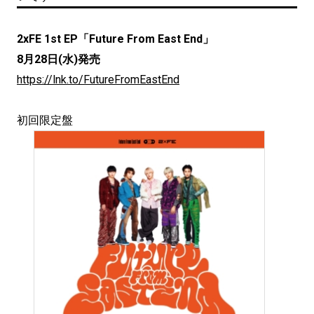
2xFE 1st EP「Future From East End」
8月28日(水)発売
https://lnk.to/FutureFromEastEnd
初回限定盤