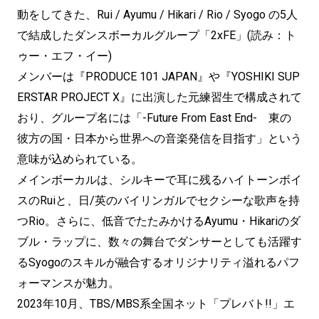
動をしてきた、Rui / Ayumu / Hikari / Rio / Syogo の5人
で結成したダンスボーカルグループ「2xFE」(読み：ト
ゥー・エフ・イー)
メンバーは『PRODUCE 101 JAPAN』や『YOSHIKI SUP
ERSTAR PROJECT X』に出演した元練習生で構成されて
おり、グループ名には「-Future From East End- 東の
彼方の国・日本から世界への音楽発信を目指す」という
意味が込められている。
メインボーカルは、シルキーで耳に残るハイトーンボイ
スのRuiと、日/英のバイリンガルでセクシーな歌声を持
つRio。さらに、低音でたたみかけるAyumu・Hikariのダ
ブル・ラップに、数々の舞台でダンサーとしても活躍す
るSyogoのスキルが融合するオリジナリティ溢れるパフ
ォーマンスが魅力。
2023年10月、TBS/MBS系全国ネット「プレバト!!」エ