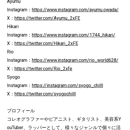
Ayumu
Instagram：
https://www.instagram.com/ayumu.owada/
X：
https://twitter.com/Ayumu_2xFE
Hikari
Instagram：
https://www.instagram.com/1744_hikari/
X：
https://twitter.com/Hikari_2xFE
Rio
Instagram：
https://www.instagram.com/rio_world628/
X：
https://twitter.com/Rio_2xfe
Syogo
Instagram：
https://instagram.com/syogo_chilll
X：
https://twitter.com/syogochilll
プロフィール
コレオグラファーやピアニスト、ギタリスト、美容系Y
ouTuber、ラッパーとして、様々なジャンルで個々に活