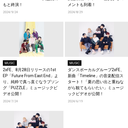
もと終演！
メントも到着！
2024/9/24
2024/8/29
MUSIC
MUSIC
2xFE、8月28日リリースの1st
ダンスボーカルグループ2xFE、
EP「Future From East End」よ
新曲「Timeline」の音楽配信ス
り、純粋で真っ直ぐなラブソン
タート！「夏の思い出と重ねな
グ「PUZZLE」ミュージックビ
がら観てもらいたい」ミュージ
デオ公開！
ックビデオが公開！
2024/7/24
2024/6/19