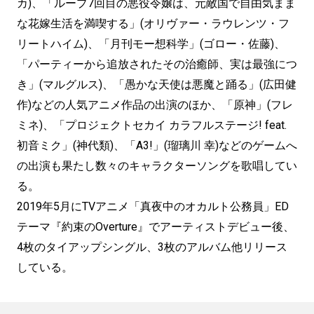
カ)、「ループ7回目の悪役令嬢は、元敵国で自由気まま
な花嫁生活を満喫する」(オリヴァー・ラウレンツ・フ
リートハイム)、「月刊モー想科学」(ゴロー・佐藤)、
「パーティーから追放されたその治癒師、実は最強につ
き」(マルグルス)、「愚かな天使は悪魔と踊る」(広田健
作)などの人気アニメ作品の出演のほか、「原神」(フレ
ミネ)、「プロジェクトセカイ カラフルステージ! feat.
初音ミク」(神代類)、「A3!」(瑠璃川 幸)などのゲームへ
の出演も果たし数々のキャラクターソングを歌唱してい
る。
2019年5月にTVアニメ「真夜中のオカルト公務員」ED
テーマ『約束のOverture』でアーティストデビュー後、
4枚のタイアップシングル、3枚のアルバム他リリース
している。