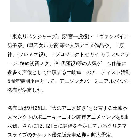
「東京リベンジャーズ」(羽宮一虎役)・「ヴァンパイア
男子寮」(早乙女ルカ役)等の人気アニメ作品や、「原
神」(フレミネ役)、「プロジェクトセカイ カラフルステ
ージ! feat.初音ミク」(神代類役)等の人気ゲーム作品に
数多く声優として出演する土岐隼一のアーティスト活動
5周年特別企画として、アニソンカバーミニアルバムの
発売が決定した。
発売日は9月25日、“大のアニメ好き”を公言する土岐本
人セレクトのポニーキャニオン関連アニメソングを6曲
収録。さらに12月21日に開催を予定しているクリスマ
スライブのチケット優先販売申込券も封入予定。