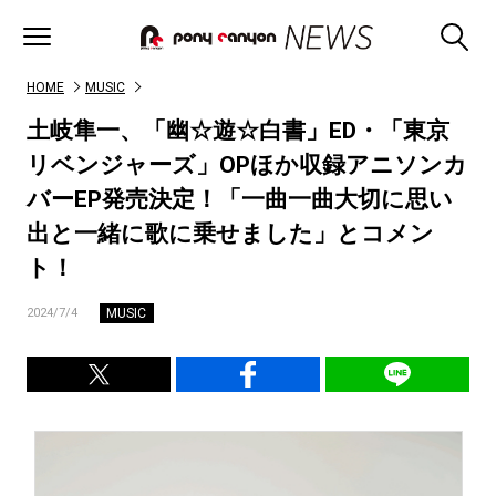
HOME
MUSIC
土岐隼一、「幽☆遊☆白書」ED・「東京
リベンジャーズ」OPほか収録アニソンカ
バーEP発売決定！「一曲一曲大切に思い
出と一緒に歌に乗せました」とコメン
ト！
MUSIC
2024/7/4