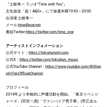
『土岐隼一 ラジオ”Time with You”』
文化放送「超！A&G+」にて毎週木曜19:30～20:00
出演者:土岐隼一
メール:
time@joqr.net
番組Twitter:
https://twitter.com/time_joqr
アーティストインフォメーション
公式サイト：
https://tokishunichi.com
公式X：
https://twitter.com/tokishun_music
公式YouTube Channel：
https://www.youtube.com/@Shun
ichiTokiOfficialChannel
プロフィール
2014年より本格的に声優活動を開始。「東京リベンジ
ャーズ」(羽宮一虎)「ヴァンパイア男子寮」(早乙女ル