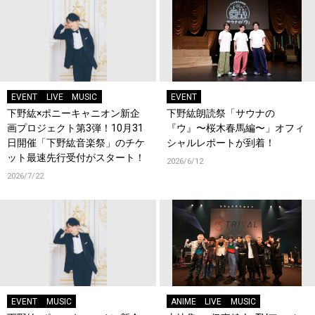
EVENT
LIVE
MUSIC
EVENT
下野紘×ポニーキャニオン新企
下野紘朗読祭「サウナの
画プロジェクト第3弾！10月31
『ウ』〜桜木春馬編〜」オフィ
日開催「下野紘音楽祭」のチケ
シャルレポートが到着！
ット最速先行受付がスタート！
2026/6/12
2026/7/22
EVENT
MUSIC
ANIME
LIVE
MUSIC