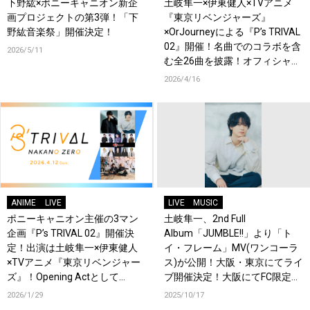
下野紘×ポニーキャニオン新企
土岐隼一×伊東健人×TVアニメ
画プロジェクトの第3弾！「下
『東京リベンジャーズ』
野紘音楽祭」開催決定！
×OrJourneyによる『P’s TRIVAL
02』開催！名曲でのコラボを含
2026/5/11
む全26曲を披露！オフィシャル
レポート到着！
2026/4/16
ANIME
LIVE
LIVE
MUSIC
ポニーキャニオン主催の3マン
土岐隼一、2nd Full
企画『P’s TRIVAL 02』開催決
Album「JUMBLE!!」より「ト
定！出演は土岐隼一×伊東健人
イ・フレーム」MV(ワンコーラ
×TVアニメ『東京リベンジャー
ス)が公開！大阪・東京にてライ
ズ』！Opening Actとして
ブ開催決定！大阪にてFC限定ツ
OrJourneyも登場！
アー＆イベントの開催も決定！
2026/1/29
2025/10/17