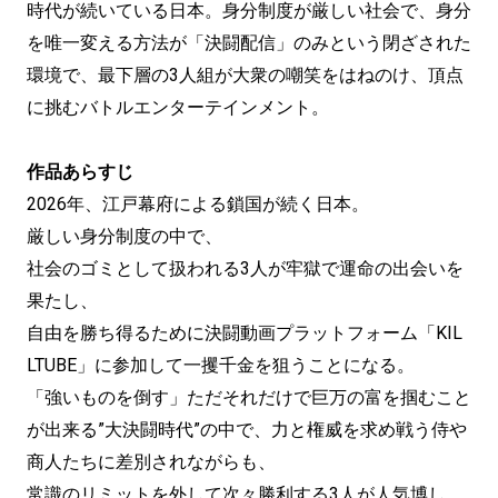
時代が続いている日本。身分制度が厳しい社会で、身分
を唯一変える方法が「決闘配信」のみという閉ざされた
環境で、最下層の3人組が大衆の嘲笑をはねのけ、頂点
に挑むバトルエンターテインメント。
作品あらすじ
2026年、江戸幕府による鎖国が続く日本。
厳しい身分制度の中で、
社会のゴミとして扱われる3人が牢獄で運命の出会いを
果たし、
自由を勝ち得るために決闘動画プラットフォーム「KIL
LTUBE」に参加して一攫千金を狙うことになる。
「強いものを倒す」ただそれだけで巨万の富を掴むこと
が出来る”大決闘時代”の中で、力と権威を求め戦う侍や
商人たちに差別されながらも、
常識のリミットを外して次々勝利する3人が人気博し