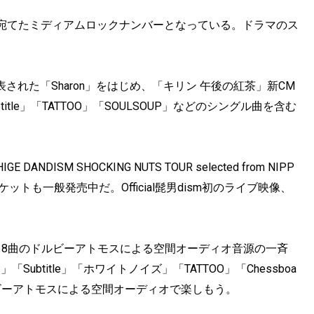
人に宛てたミディアムロックナンバーとなっている。ドラマのス
。
発表された「Sharon」をはじめ、「キリン 午後の紅茶」新CM
btitle」「TATTOO」「SOULSOUP」などのシングル曲を含む
ANDISM SHOCKING NUTS TOUR selected from NIPP
ットも一般発売中だ。Official髭男dism初のライブ映像、
される8曲のドルビーアトモスによる空間オーディオ音源の一斉
ubtitle」「ホワイトノイズ」「TATTOO」「Chessboa
cのドルビーアトモスによる空間オーディオで楽しもう。