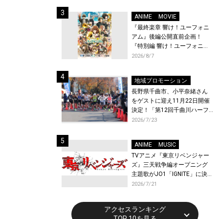
体験！
ANIME
MOVIE
『最終楽章 響け！ユーフォニ
アム』後編公開直前企画！
『特別編 響け！ユーフォニア
ム〜アンサンブルコンテス
2026/8/7
ト〜』と『最終楽章 響け！ユ
ーフォニアム』前編の一挙上
地域プロモーション
映が決定！
長野県千曲市、小平奈緒さん
をゲストに迎え11月22日開催
決定！「第12回千曲川ハーフ
マラソン」エントリー受付開
2026/7/23
始！
ANIME
MUSIC
TVアニメ『東京リベンジャー
ズ』三天戦争編オープニング
主題歌がJO1「IGNITE」に決
定！メンバー全員から喜びと
2026/7/21
作品への想いあふれるコメン
トが到着！9月に東京・大阪で
アクセスランキング
先行上映会を開催！
TOP 10を見る