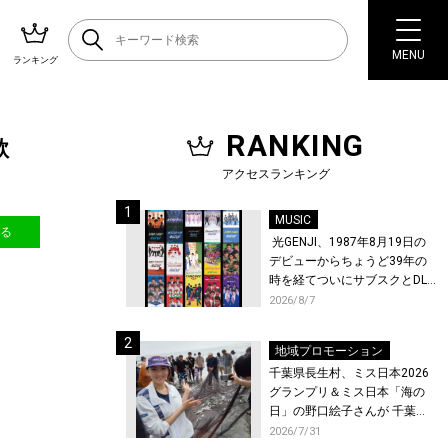
MENU
ランキング
RANKING
歌
アクセスランキング
MUSIC
送る
光GENJI、1987年8月19日の
デビューからちょうど39年の
時を経てついにサブスクとDL
配信が解禁！
2026/8/7
地域プロモーション
千葉県長生村、ミス日本2026
グランプリ＆ミス日本「海の
日」の野口絵子さんが 千葉県
唯一の村・長生村で地引網を
2026/7/31