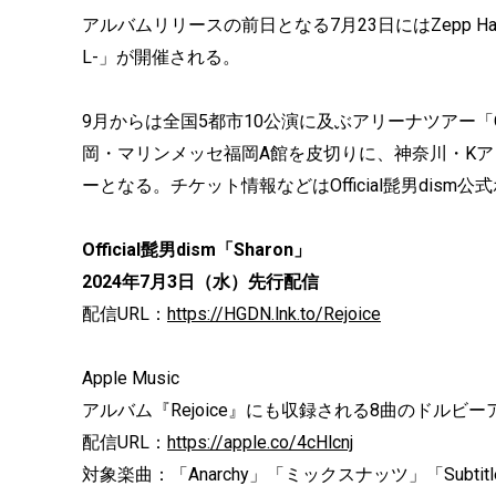
アルバムリリースの前日となる7月23日にはZepp Hanedaにて「O
L-」が開催される。
9月からは全国5都市10公演に及ぶアリーナツアー「Official髭
岡・マリンメッセ福岡A館を皮切りに、神奈川・K
ーとなる。チケット情報などはOfficial髭男dis
Official髭男dism「Sharon」
2024年7月3日（水）先行配信
配信URL：
https://HGDN.lnk.to/Rejoice
Apple Music
アルバム『Rejoice』にも収録される8曲のドル
配信URL：
https://apple.co/4cHlcnj
対象楽曲：「Anarchy」「ミックスナッツ」「Subtit