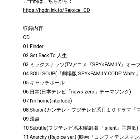
ご予約はこちらから：
https://hgdn.lnk.to/Rejoice_CD
収録内容
CD
01.Finder
02.Get Back To 人生
03.ミックスナッツ(TVアニメ『SPY×FAMILY』オ
04.SOULSOUP(『劇場版 SPY×FAMILY CODE: Whit
05.キャッチボール
06.日常(日本テレビ「news zero」テーマソング)
07.I’m home(interlude)
08.Sharon(カンテレ・フジテレビ系月１０ドラマ
09.濁点
10.Subtitle(フジテレビ系木曜劇場 『silent』主題歌)
11.Anarchy (Rejoice ver.) (映画『コンフィデ