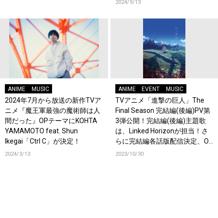
2024/9/13
ANIME
MUSIC
ANIME
EVENT
MUSIC
2024年7月から放送の新作TVア
TVアニメ「進撃の巨人」The
ニメ『魔王軍最強の魔術師は人
Final Season 完結編(後編)PV第
間だった』OPテーマにKOHTA
3弾公開！完結編(後編)主題歌
YAMAMOTO feat. Shun
は、Linked Horizonが担当！さ
Ikegai「Ctrl C」が決定！
らに完結編各話版配信決定、OP
テーマはLinked Horizon、EDテ
2024/3/13
2023/10/30
ーマはヒグチアイが担当！