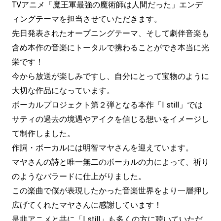
TVアニメ「魔王軍最強の魔術師は人間だった」エンデ
ィングテーマを担当させていただきます。
先日発表されたオープニングテーマ、そして劇伴音楽も
含め本作の音楽にトータルで携わることができ本当に光
栄です！
今から放送が楽しみですし、自分にとって宝物のように
大切な作品になっています。
ボーカルプロジェクト第２弾となる本作「I still」では
サティの過去の境遇やアイクを信じる想いをイメージし
て制作しました。
作詞・ボーカルには明智マヤさんを迎えています。
マヤさんの詩と唯一無二のボーカルの力によって、祈り
のようなバラードに仕上がりました。
この楽曲で僕が表現したかった音楽世界をより一層押し
広げてくれたマヤさんに感謝しています！
是非アニメと共に「I still」も多くの方に聴いていただ