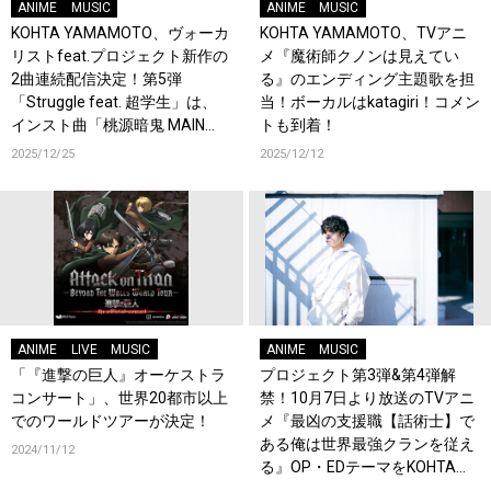
ANIME
MUSIC
ANIME
MUSIC
KOHTA YAMAMOTO、ヴォーカ
KOHTA YAMAMOTO、TVアニ
リストfeat.プロジェクト新作の
メ『魔術師クノンは見えてい
2曲連続配信決定！第5弾
る』のエンディング主題歌を担
「Struggle feat. 超学生」は、
当！ボーカルはkatagiri！コメン
インスト曲「桃源暗鬼 MAIN
トも到着！
THEME」にヴォーカルを加えリ
2025/12/25
2025/12/12
アレンジ！
ANIME
LIVE
MUSIC
ANIME
MUSIC
「『進撃の巨人』オーケストラ
プロジェクト第3弾&第4弾解
コンサート」、世界20都市以上
禁！10月7日より放送のTVアニ
でのワールドツアーが決定！
メ『最凶の支援職【話術士】で
ある俺は世界最強クランを従え
2024/11/12
る』OP・EDテーマをKOHTA
YAMAMOTOが担当！