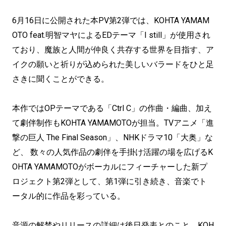
6月16日に公開された本PV第2弾では、KOHTA YAMAM
OTO feat.明智マヤによるEDテーマ「I still」が使用され
ており、魔族と人間が仲良く共存する世界を目指す、ア
イクの願いと祈りが込められた美しいバラードをひと足
さきに聞くことができる。
本作ではOPテーマである「Ctrl C」の作曲・編曲、加え
て劇伴制作もKOHTA YAMAMOTOが担当。TVアニメ「進
撃の巨人 The Final Season」、NHKドラマ10「大奥」な
ど、 数々の人気作品の劇伴を手掛け活躍の場を広げるK
OHTA YAMAMOTOがボーカルにフィーチャーした新プ
ロジェクト第2弾として、第1弾に引き続き、音楽でト
ータル的に作品を彩っている。
音源の解禁やリリースの詳細は後日発表とのこと。KOH