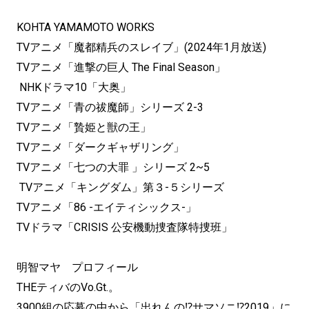
KOHTA YAMAMOTO WORKS
TVアニメ「魔都精兵のスレイブ」(2024年1月放送)
TVアニメ「進撃の巨人 The Final Season」
NHKドラマ10「大奥」
TVアニメ「青の祓魔師」シリーズ 2-3
TVアニメ「贄姫と獣の王」
TVアニメ「ダークギャザリング」
TVアニメ「七つの大罪 」シリーズ 2~5
TVアニメ「キングダム」第３-５シリーズ
TVアニメ「86 -エイティシックス-」
TVドラマ「CRISIS 公安機動捜査隊特捜班」
明智マヤ プロフィール
THEティバのVo.Gt.。
3900組の応募の中から「出れんの⁉サマソニ⁉2019」に