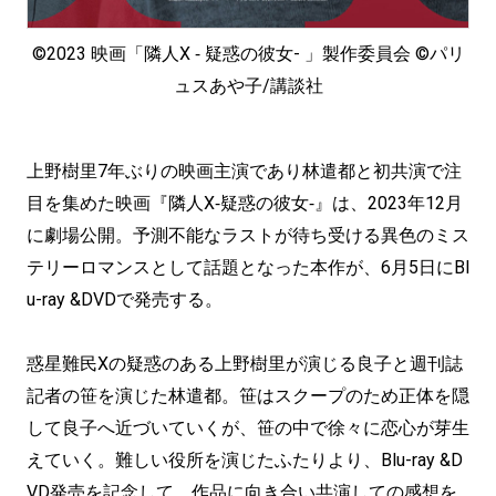
©2023 映画「隣人X ‐ 疑惑の彼女- 」製作委員会 ©パリ
ュスあや子/講談社
上野樹里7年ぶりの映画主演であり林遣都と初共演で注
目を集めた映画『隣人X‐疑惑の彼女‐』は、2023年12月
に劇場公開。予測不能なラストが待ち受ける異色のミス
テリーロマンスとして話題となった本作が、6月5日にBl
u-ray &DVDで発売する。
惑星難民Xの疑惑のある上野樹里が演じる良子と週刊誌
記者の笹を演じた林遣都。笹はスクープのため正体を隠
して良子へ近づいていくが、笹の中で徐々に恋心が芽生
えていく。難しい役所を演じたふたりより、Blu-ray &D
VD発売を記念して、作品に向き合い共演しての感想を