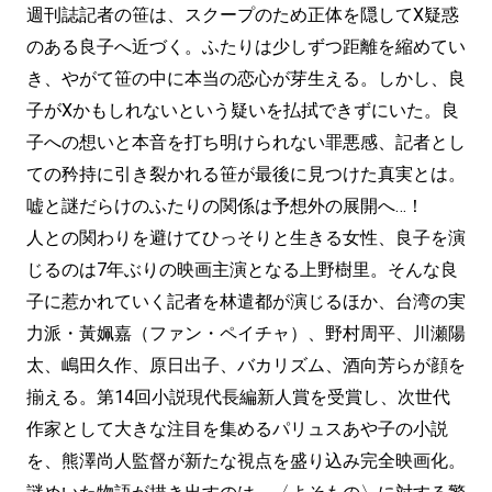
週刊誌記者の笹は、スクープのため正体を隠してX疑惑
のある良子へ近づく。ふたりは少しずつ距離を縮めてい
き、やがて笹の中に本当の恋心が芽生える。しかし、良
子がXかもしれないという疑いを払拭できずにいた。良
子への想いと本音を打ち明けられない罪悪感、記者とし
ての矜持に引き裂かれる笹が最後に見つけた真実とは。
嘘と謎だらけのふたりの関係は予想外の展開へ…！
人との関わりを避けてひっそりと生きる女性、良子を演
じるのは7年ぶりの映画主演となる上野樹里。そんな良
子に惹かれていく記者を林遣都が演じるほか、台湾の実
力派・黃姵嘉（ファン・ペイチャ）、野村周平、川瀬陽
太、嶋田久作、原日出子、バカリズム、酒向芳らが顔を
揃える。第14回小説現代長編新人賞を受賞し、次世代
作家として大きな注目を集めるパリュスあや子の小説
を、熊澤尚人監督が新たな視点を盛り込み完全映画化。