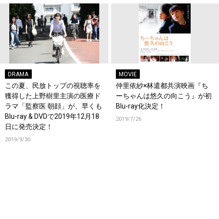
DRAMA
MOVIE
この夏、民放トップの視聴率を
仲里依紗×林遣都共演映画『ち
獲得した上野樹里主演の医療ド
ーちゃんは悠久の向こう』が初
ラマ「監察医 朝顔」が、早くも
Blu-ray化決定！
Blu-ray & DVDで2019年12月18
2019/7/26
日に発売決定！
2019/9/30