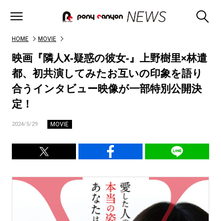
HOME
MOVIE
映画『隣人X‐疑惑の彼女‐』上野樹里×林遣
都、初共演してみたお互いの印象を語り
合うインタビュー映像が一部特別公開決
定！
MOVIE
2024/5/29