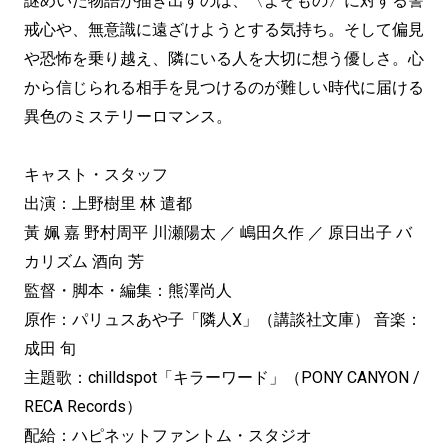
謎めいた物語が描き出すのは、〈よそもの〉に対する警
戒心や、無意識に遠ざけようとする気持ち。そして偏見
や恐怖を乗り越え、隣にいる人を大切に想う優しさ。心
から信じられる相手を見つけるのが難しい時代に届ける
異色のミステリーロマンス。
キャスト・スタッフ
出演：上野樹里 林 遣都
黃 姵 嘉 野村周平 川瀬陽太 ／ 嶋田久作 ／ 原日出子 バ
カリズム 酒向 芳
監督・脚本・編集：熊澤尚人
原作：パリュスあや子「隣人X」（講談社文庫） 音楽：
成田 旬
主題歌：chilldspot「キラーワード」（PONY CANYON /
RECA Records）
配給：ハピネットファントム・スタジオ