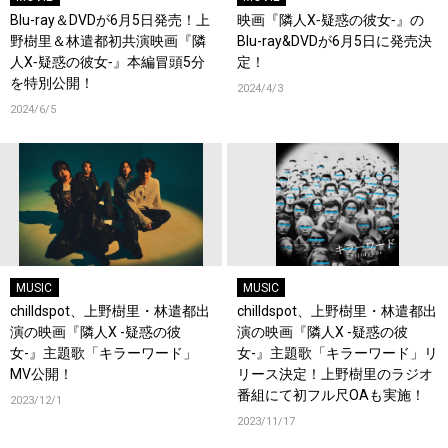
Blu-ray＆DVDが6月5日発売！上
映画『隣人X‐疑惑の彼女‐』の
野樹里＆林遣都初共演映画『隣
Blu-ray&DVDが6月5日に発売決
人X‐疑惑の彼女‐』本編冒頭5分
定！
を特別公開！
2024/4/3
2024/6/5
MUSIC
MUSIC
chilldspot、上野樹里・林遣都出
chilldspot、上野樹里・林遣都出
演の映画『隣人X -疑惑の彼
演の映画『隣人X -疑惑の彼
女-』主題歌「キラーワード」
女-』主題歌「キラーワード」リ
MV公開！
リース決定！上野樹里のラジオ
番組にて初フル尺OAも実施！
2023/12/1
2023/11/17