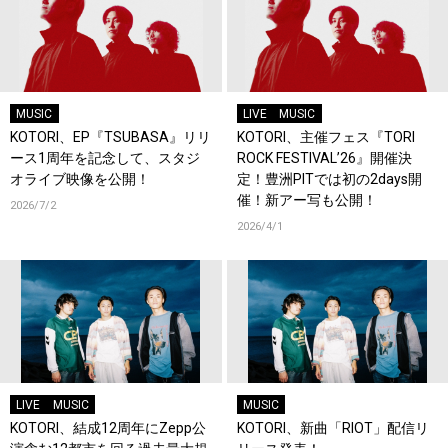
MUSIC
LIVE
MUSIC
KOTORI、EP『TSUBASA』リリ
KOTORI、主催フェス『TORI
ース1周年を記念して、スタジ
ROCK FESTIVAL’26』開催決
オライブ映像を公開！
定！豊洲PITでは初の2days開
催！新アー写も公開！
2026/7/2
2026/4/1
LIVE
MUSIC
MUSIC
KOTORI、結成12周年にZepp公
KOTORI、新曲「RIOT」配信リ