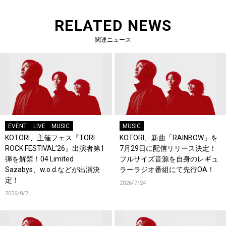
RELATED NEWS
関連ニュース
EVENT
LIVE
MUSIC
MUSIC
KOTORI、主催フェス『TORI
KOTORI、新曲「RAINBOW」を
ROCK FESTIVAL’26』出演者第1
7月29日に配信リリース決定！
弾を解禁！04 Limited
フルサイズ音源を自身のレギュ
Sazabys、w.o.d.などが出演決
ラーラジオ番組にて先行OA！
定！
2026/7/24
2026/8/7