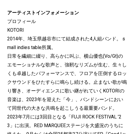
アーティストインフォメーション
プロフィール
KOTORI
2014年、埼玉県越谷市にて結成された4人組バンド。 s
mall indies table所属。
日常を繊細に綴り、高らかに叫ぶ、横山優也(Vo/Gt)の
エモーショナルな歌声と、強靭なリズムが生む、生々し
くも卓越したパフォーマンスで、フロアを圧倒するロッ
クサウンドをひたすらに鳴らし続ける。止まない歌が鳴
り響き、オーディエンスに歌い継がれていくKOTORIの
音楽は、2023年を迎えた「今」、バンドシーンにおい
て同世代の大きな共鳴を起こしうる最重要バンド。
2023年7月には3回目となる「FUJI ROCK FESTIVAL ’2
3」に出演。RED MARQUEEステージを大盛況のうちに