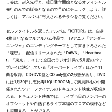
し券は、封入先行と、後日受付開始となるオフィシャル
先行のみでの販売となるので早めにチェックしよう。詳
しくは、アルバムに封入されるチラシをご覧ください。
セルフタイトルを冠したアルバム『KOTORI』は、自身
4枚目となるフルアルバム作品で、TVアニメ『アンダー
ニンジャ』のエンディングテーマとして書き下ろされた
「秘密」、配信リリースされた「DAWN」「Heartbea
t」「東京」、そして全国のラジオ21局で5月度のパワー
プレイに決定している「オーバードライブ」ほか全11
曲を収録。CD+DVD盤とCD only盤の2形態があり、DVD
には1月30日に恵比寿LIQUIDROOMにて満員御礼の中開
催されたツアーファイナルのドキュメント映像が収録さ
れる。ドキュメント映像では、ライブ当日のメンバーの
オフショットや白熱するライブ本編のフロアの模様など
も垣間見ることができる。