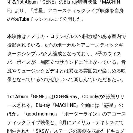
する1st Album『GENE』のBlu-ray特典映像『MACHIN
E』より、「惑星」アコースティックライブ映像を自身
のYouTubeチャンネルにて公開した。
本映像はアメリカ・ロサンゼルスの開放感のある室内で
撮影されている。a子のボーカルとアコースティックギ
ターのシンプルな2人編成となっており、a子のウィス
パーボイスが一層際立つサウンドに仕上がっている。音
源やミュージックビデオとは異なる雰囲気が楽しめる映
像となっているのでぜひ比べて楽しんでいただきたい。
1st Album『GENE』はCD+Blu-ray、CD onlyの2形態リリ
ースされる。Blu-ray『MACHINE』全編には「惑星」の
ほか、「good morning」「ボーダーライン」のアコース
ティックライブ映像と、3月にアメリカ・テキサスにて
開催された「SXSW」ステージの裏側を収めたドキュメ