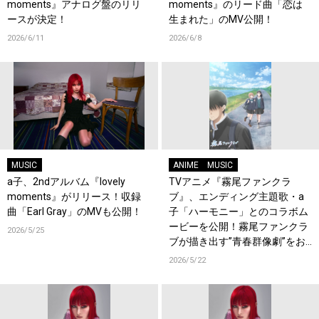
moments』アナログ盤のリリ
moments』のリード曲「恋は
ースが決定！
生まれた」のMV公開！
2026/6/11
2026/6/8
MUSIC
ANIME
MUSIC
a子、2ndアルバム『lovely
TVアニメ『霧尾ファンクラ
moments』がリリース！収録
ブ』、エンディング主題歌・a
曲「Earl Gray」のMVも公開！
子「ハーモニー」とのコラボム
ービーを公開！霧尾ファンクラ
2026/5/25
ブが描き出す”青春群像劇”をお
見逃しなく！
2026/5/22