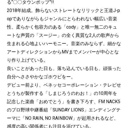
る“〇〇タウンポップ”!!
2018年結成。飾らないストレートなリリックと王道J-p
opでありながらもジャンルにとらわれない幅広い音楽
性、柔らかく包容力のある「cody」と唯一無二のキュ
ートな声質の「スージー」の全く異質な2人の歌声から
生まれる心地よいハーモニー。音楽のみならず、細かな
アートディレクションからMVまでメンバーが中心とな
り作り上げている。
良いことがあった日も、落ち込んでいる日も、頑張った
自分へささやかなゴホウビをー。
デビュー前より、ベネッセコーポレーション・テレビせ
とうちが製作する「しまじろうのわお！」の10周年を
記念した楽曲「おめでとう」を書き下ろす、FM NACK5
のプロ野球中継番組「SUNDAY LIONS」エンディングテ
ーマに「NO RAIN, NO RAINBOW」が起用されるなど、
感度の高い関係者にも注目を浴びている。