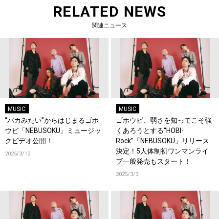
RELATED NEWS
関連ニュース
MUSIC
MUSIC
“バカみたい”からはじまるゴホ
ゴホウビ、弱さを知ってこそ強
ウビ「NEBUSOKU」ミュージッ
くあろうとする“HOBI-
クビデオ公開！
Rock”「NEBUSOKU」リリース
決定！5人体制初ワンマンライ
2025/3/12
ブ一般発売もスタート！
2025/3/3