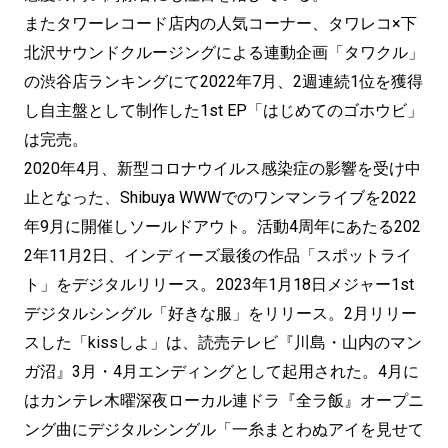
またタワーレコード店内の人気コーナー、タワレコ×下
北沢サウンドクルージングによる連動企画「タワクル」
の渋谷店ランキングにて2022年7月、2週連続1位を獲得
し自主盤として制作した1st EP「はじめてのゴホウビ」
は完売。
2020年4月、新型コロナウイルス感染症の影響を受け中
止となった、Shibuya WWWでのワンマンライブを2022
年9月に開催しソールドアウト。活動4周年にあたる202
2年11月2日、インディーズ最後の作品「スポットライ
ト」をデジタルリリース。2023年1月18日メジャー1st
デジタルシングル「好きな服」をリリース。2月リリー
スした「kissしよ」は、読売テレビ『川島・山内のマン
ガ沼』3月・4月エンディングとして起用された。4月に
はカンテレ木曜深夜ローカル連ドラ『全ラ飯』オープニ
ング曲にデジタルシングル「一糸まとわぬアイを見せて