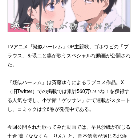
TVアニメ『疑似ハーレム』OP主題歌、ゴホウビの「ブ
ラウス」を瑛二と凛が歌うスペシャルな動画が公開され
た。
『疑似ハーレム』は斉藤ゆうによるラブコメ作品。X
（旧Twitter）での掲載では累計560万いいね！を獲得す
る人気を博し、小学館「ゲッサン」にて連載がスタート
し、コミックは全6巻が発売中である。
今回公開された歌ってみた動画では、早見沙織が演じる
七倉 凛（ななくら りん）と、岡本信彦が演じる北浜