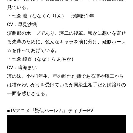
見ている。
・七倉 凛（ななくら りん） 演劇部1 年
CV：早見沙織
演劇部のホープであり、瑛二の後輩。密かに想いを寄せ
る先輩のために、色んなキャラを演じ分け、疑似ハーレ
ムを作ってあげている。
・七倉 綾香（ななくら あやか）
CV：鳴海まい
凛の妹。小学1年生。年の離れた姉である凛や瑛二から
は猫かわいがりを受けているが同級生相手だと姉譲りの
一面を感じさせる。
■TVアニメ『疑似ハーレム』ティザーPV