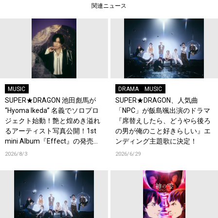
関連ニュース
MUSIC
DRAMA
MUSIC
SUPER★DRAGON 池田彪馬が
SUPER★DRAGON、人気曲
“Hyoma Ikeda” 名義でソロプロ
「NPC」が飯島颯出演のドラマ
ジェクト始動！艶と煌めき溢れ
『席替えしたら、どうやら後ろ
るアーティスト写真公開！1st
の男が俺のこと好きらしい』エ
mini Album『Effect』の発売も
ンディング主題歌に決定！
決定！コメントも到着！
2026/8/3
2026/6/29