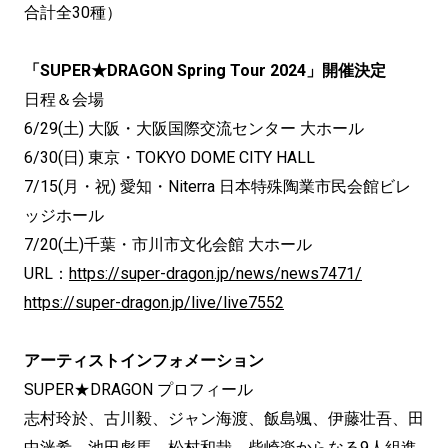
合計全30種）
「SUPER★DRAGON Spring Tour 2024」開催決定
日程＆会場
6/29(土) 大阪・大阪国際交流センター 大ホール
6/30(日) 東京・TOKYO DOME CITY HALL
7/15(月・祝) 愛知・Niterra 日本特殊陶業市民会館ビレ
ッジホール
7/20(土)千葉・市川市文化会館 大ホール
URL：
https://super-dragon.jp/news/news7471/
https://super-dragon.jp/live/live7552
アーティストインフォメーション
SUPER★DRAGON プロフィール
志村玲於、古川毅、ジャン海渡、飯島颯、伊藤壮吾、田
中洸希、池田彪馬、松村和哉、柴崎楽からなる9人組進