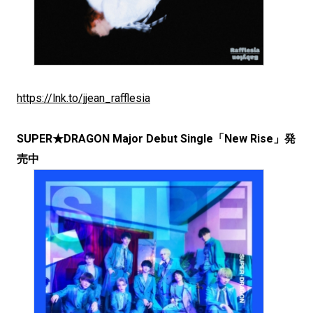
https://lnk.to/jjean_rafflesia
SUPER★DRAGON Major Debut Single「New Rise」発
売中