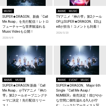
MUSIC
ANIME
MUSIC
SUPER★DRAGON、新曲「Call
TVアニメ『神の雫』第2クール
Me Asap」を先行配信！レトロ
OPはSUPER★DRAGON、EDは
フューチャーな世界観溢れる
eillが担当！コメントも到着！
Music Videoも公開！
2026/5/20
2026/6/8
ANIME
MUSIC
ANIME
EVENT
MUSIC
SUPER★DRAGON 新曲「Call
SUPER★DRAGON、Major 6th
Me Asap」がTVアニメ『神の
Single『Call Me Asap /
雫』第2クールオープニングテ
NUMBER』発売決定！煌びやか
ーマに決定！先行配信リリー
な空間に個性溢れる9人が佇
ス！
む、シックなアーティスト写真