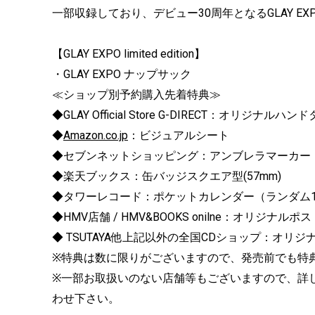
一部収録しており、デビュー30周年となるGLAY 
【GLAY EXPO limited edition】
・GLAY EXPO ナップサック
≪ショップ別予約購入先着特典≫
◆GLAY Official Store G-DIRECT：オリジナルハン
◆
Amazon.co.jp
：ビジュアルシート
◆セブンネットショッピング：アンブレラマーカー
◆楽天ブックス：缶バッジスクエア型(57mm)
◆タワーレコード：ポケットカレンダー（ランダム1
◆HMV店舗 / HMV&BOOKS onilne：オリジナル
◆ TSUTAYA他上記以外の全国CDショップ：オリ
※特典は数に限りがございますので、発売前でも特
※一部お取扱いのない店舗等もございますので、詳
わせ下さい。