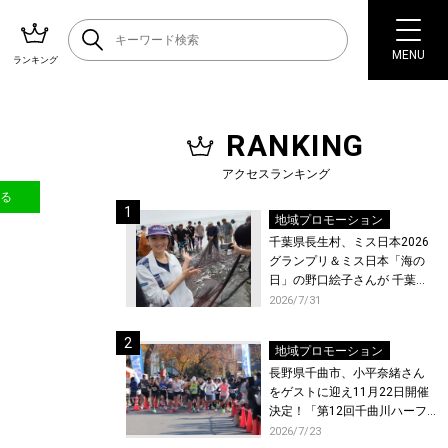
MENU
ランキング
RANKING
アクセスランキング
送る
地域プロモーション
千葉県長生村、ミス日本2026
グランプリ＆ミス日本「海の
日」の野口絵子さんが 千葉県
唯一の村・長生村で地引網を
2026/7/31
体験！
地域プロモーション
長野県千曲市、小平奈緒さん
をゲストに迎え11月22日開催
決定！「第12回千曲川ハーフ
マラソン」エントリー受付開
2026/7/23