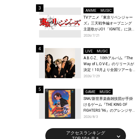
始！
ANIME
MUSIC
TVアニメ『東京リベンジャー
ズ』三天戦争編オープニング
主題歌がJO1「IGNITE」に決
定！メンバー全員から喜びと
2026/7/21
作品への想いあふれるコメン
トが到着！9月に東京・大阪で
LIVE
MUSIC
先行上映会を開催！
A.B.C-Z、10thアルバム『The
Way of L.O.V-E』のリリースが
決定！10月より全国ツアーを
開催！
2026/7/29
GAME
MUSIC
SNK/新世界楽曲雑技団が手掛
けるゲーム『THE KING OF
FIGHTERS ’96』のアレンジサ
ウンドトラックが配信開始！
2026/8/3
アクセスランキング
TOP 10を見る