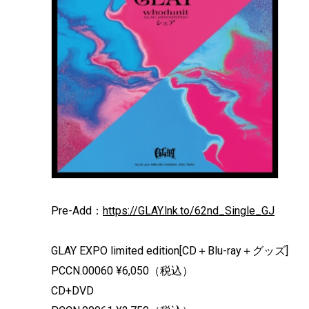
Pre-Add：
https://GLAY.lnk.to/62nd_Single_GJ
GLAY EXPO limited edition[CD＋Blu-ray＋グッズ]
PCCN.00060 ¥6,050（税込）
CD+DVD