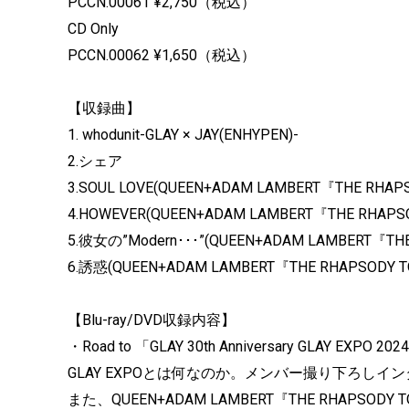
PCCN.00061 ¥2,750（税込）
CD Only
PCCN.00062 ¥1,650（税込）
【収録曲】
1. whodunit-GLAY × JAY(ENHYPEN)-
2.シェア
3.SOUL LOVE(QUEEN+ADAM LAMBERT『THE RHAPS
4.HOWEVER(QUEEN+ADAM LAMBERT『THE RHAPSO
5.彼女の”Modern･･･”(QUEEN+ADAM LAMBERT『THE
6.誘惑(QUEEN+ADAM LAMBERT『THE RHAPSODY T
【Blu-ray/DVD収録内容】
・Road to 「GLAY 30th Anniversary GLAY EXPO 202
GLAY EXPOとは何なのか。メンバー撮り下ろし
また、QUEEN+ADAM LAMBERT『THE RHAPSOD