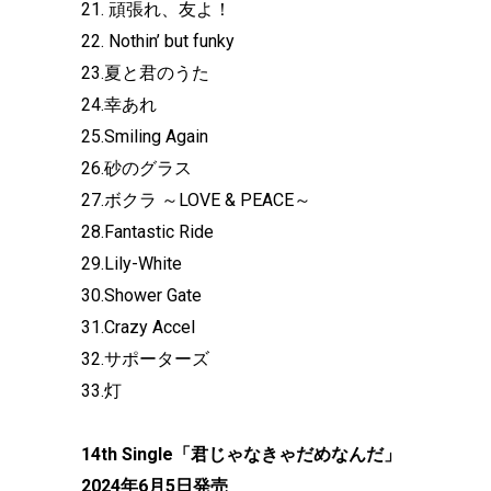
21. 頑張れ、友よ！
22. Nothin’ but funky
23.夏と君のうた
24.幸あれ
25.Smiling Again
26.砂のグラス
27.ボクラ ～LOVE & PEACE～
28.Fantastic Ride
29.Lily-White
30.Shower Gate
31.Crazy Accel
32.サポーターズ
33.灯
14th Single「君じゃなきゃだめなんだ」
2024年6月5日発売