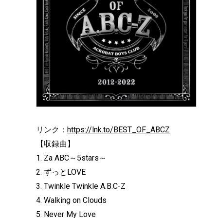
リンク：
https://lnk.to/BEST_OF_ABCZ
【収録曲】
1. Za ABC～5stars～
2. ずっとLOVE
3. Twinkle Twinkle A.B.C-Z
4. Walking on Clouds
5. Never My Love