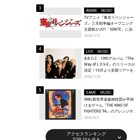
始！
ANIME
MUSIC
TVアニメ『東京リベンジャー
ズ』三天戦争編オープニング
主題歌がJO1「IGNITE」に決
定！メンバー全員から喜びと
2026/7/21
作品への想いあふれるコメン
トが到着！9月に東京・大阪で
LIVE
MUSIC
先行上映会を開催！
A.B.C-Z、10thアルバム『The
Way of L.O.V-E』のリリースが
決定！10月より全国ツアーを
開催！
2026/7/29
GAME
MUSIC
SNK/新世界楽曲雑技団が手掛
けるゲーム『THE KING OF
FIGHTERS ’96』のアレンジサ
ウンドトラックが配信開始！
2026/8/3
アクセスランキング
TOP 10を見る