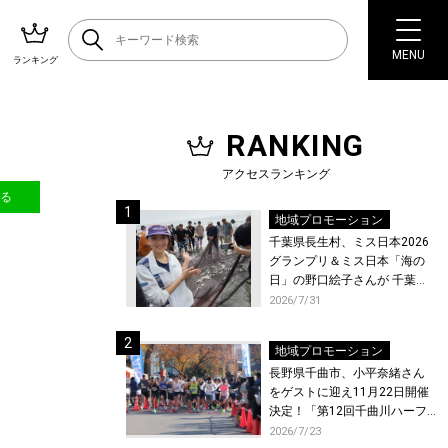
MENU
ランキング
RANKING
アクセスランキング
送る
地域プロモーション
千葉県長生村、ミス日本2026
グランプリ＆ミス日本「海の
日」の野口絵子さんが 千葉県
唯一の村・長生村で地引網を
2026/7/31
体験！
地域プロモーション
長野県千曲市、小平奈緒さん
をゲストに迎え11月22日開催
決定！「第12回千曲川ハーフ
マラソン」エントリー受付開
2026/7/23