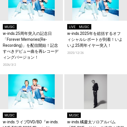
MUSIC
LIVE
MUSIC
w-inds.25周年突入の記念日
w-inds.2025年を総括するオフ
「Forever Memories(Re-
ィシャルレポートが到着！いよ
Recording)」を配信開始！記念
いよ25周年イヤー突入！
すべきデビュー曲を再レコーデ
2025/12/26
ィングバージョン！
2026/3/2
MUSIC
MUSIC
w-inds.ライブDVD/BD『w-inds.
w-inds.橘慶太ソロアルバム