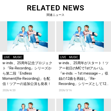
RELATED NEWS
関連ニュース
LIVE
MUSIC
LIVE
MUSIC
w-inds.、25周年記念プロジェク
w-inds.、25周年がスタート！ツ
ト『Re-Recording』シリーズか
アー初日のMCで1stアルバム
ら第二段「Endless
『w-inds. ～1st message～』収
Moment(Re-Recording)」を配
録の12曲を再録し「Re-
信！ツアーの追加公演も発表！
Recording」シリーズとして12
カ月連続配信することを発表！
2026/4/20
2026/3/16