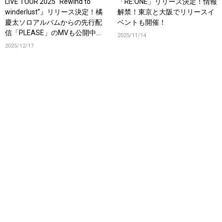
LIVE TOUR 2025 “Rewind to
「RE:ONE」リリース決定！情報
winderlust”』リリース決定！橘
解禁！東京と大阪でリリースイ
慶太ソロアルバムからの先行配
ベントも開催！
信「PLEASE」のMVも公開中！
2025/11/14
初のアナログ盤もリリース決
2025/12/17
定！