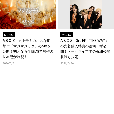
MUSIC
MUSIC
A.B.C-Z、史上最もカオスな衝
A.B.C-Z、3rd EP『THE WAY』
撃作「マジマジック」のMVを
の先着購入特典の絵柄一挙公
公開！初となる全編CGで独特の
開！トークライブでの番組公開
世界観が炸裂！
収録も決定！
2026/7/8
2026/6/26