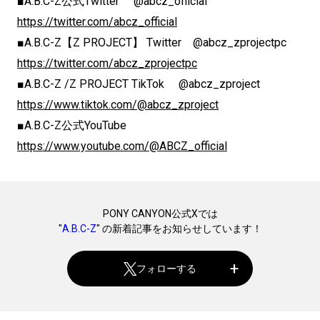
■A.B.C-Z公式Twitter @abcz_official
https://twitter.com/abcz_official
■A.B.C-Z【Z PROJECT】 Twitter @abcz_zprojectpc
https://twitter.com/abcz_zprojectpc
■A.B.C-Z /Z PROJECT TikTok @abcz_zproject
https://www.tiktok.com/@abcz_zproject
■A.B.C-Z公式YouTube
https://www.youtube.com/@ABCZ_official
PONY CANYON公式Xでは
"
A.B.C-Z
" の新着記事をお知らせしています！
フォローする