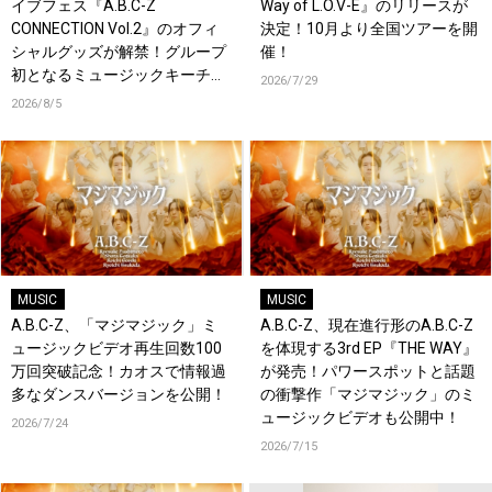
イブフェス『A.B.C-Z
Way of L.O.V-E』のリリースが
CONNECTION Vol.2』のオフィ
決定！10月より全国ツアーを開
シャルグッズが解禁！グループ
催！
初となるミュージックキーチェ
2026/7/29
ーンが登場！
2026/8/5
MUSIC
MUSIC
A.B.C-Z、「マジマジック」ミ
A.B.C-Z、現在進行形のA.B.C-Z
ュージックビデオ再生回数100
を体現する3rd EP『THE WAY』
万回突破記念！カオスで情報過
が発売！パワースポットと話題
多なダンスバージョンを公開！
の衝撃作「マジマジック」のミ
ュージックビデオも公開中！
2026/7/24
2026/7/15