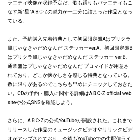
ラエティ映像が収録予定だ。歌も踊りもバラエティもこ
なす新”星”A.B.C-Zの魅力が十二分に詰まった作品となっ
ている。
また、予約購入先着特典として初回限定盤Aはプリクラ
風じゃなきゃだめなんだ ステッカーver.A、初回限定盤B
はプリクラ風じゃなきゃだめなんだ ステッカー ver.B、
通常盤はプじゃなきゃだめなんだ プロマイドが用意さ
れており、どこか懐かしさを感じる特典となっている。
数に限りがあるのでこちらも早めにチェックしておきた
い。CDの予約・購入に関する詳細はA.B.C-Z official web
siteや公式SNSを確認しよう。
さらに、A.B.C-Zの公式YouTubeが開設された。これまで
リリースした作品のミュージックビデオやリリックビデ
オがアップされており、今後もYouTubeでの生配信ライ