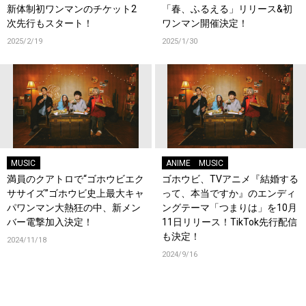
新体制初ワンマンのチケット2
「春、ふるえる」リリース&初
次先行もスタート！
ワンマン開催決定！
2025/2/19
2025/1/30
MUSIC
ANIME
MUSIC
満員のクアトロで“ゴホウビエク
ゴホウビ、TVアニメ『結婚する
ササイズ”ゴホウビ史上最大キャ
って、本当ですか』のエンディ
パワンマン大熱狂の中、新メン
ングテーマ「つまりは」を10月
バー電撃加入決定！
11日リリース！TikTok先行配信
も決定！
2024/11/18
2024/9/16