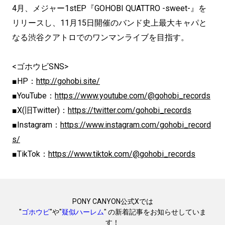
4月、メジャー1stEP『GOHOBI QUATTRO -sweet-』を
リリースし、11月15日開催のバンド史上最大キャパと
なる渋谷クアトロでのワンマンライブを目指す。
<ゴホウビSNS>
■HP：
http://gohobi.site/
■YouTube：
https://www.youtube.com/@gohobi_records
■X(旧Twitter)：
https://twitter.com/gohobi_records
■Instagram：
https://www.instagram.com/gohobi_record
s/
■TikTok：
https://www.tiktok.com/@gohobi_records
PONY CANYON公式Xでは
"
ゴホウビ
"や"
疑似ハーレム
" の新着記事をお知らせしていま
す！