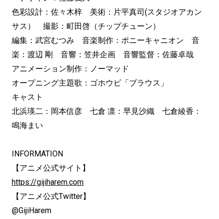
色彩設計：佐々木梓 美術：片平真司(スタジオアカン
サス） 撮影：町田啓（チップチューン）
編集：武宮むつみ 音楽制作：ポニーキャニオン 音
楽：渡辺 剛 音響：笠井企画 音響監督：佐藤卓哉
アニメーション制作：ノーマッド
オープニング主題歌：ゴホウビ「ブラウス」
キャスト
北浜瑛二：岡本信彦 七倉 凛：早見沙織 七倉綾香：
鳴海まい
INFORMATION
【アニメ公式サイト】
https://gijiharem.com
【アニメ公式Twitter】
@GijiHarem