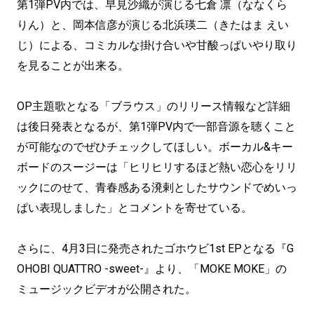
第1弾PV内では、早見沙織が演じる七倉 凛（ななくら
りん）と、岡本信彦が演じる北浜瑛二（きたはま えい
じ）による、コミカルな掛け合いや甘酸っぱいやり取り
を見ることが出来る。
OP主題歌となる「ブラウス」のリリース情報など詳細
は後日発表となるが、第1弾PV内で一部音源を聴くこと
が可能なのでぜひチェックしてほしい。ボーカル&キー
ボードのスージーは「ヒリヒリするほど熱い恋心をリリ
ックにのせて、青春感ある溌剌としたサウンドでめいっ
ぱい表現しました」とコメントを寄せている。
さらに、4月3日に発売されたゴホウビ1st EPとなる『G
OHOBI QUATTRO -sweet-』より、「MOKE MOKE」の
ミュージックビデオが公開された。