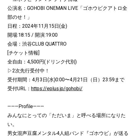
公演名：GOHOBI ONEMAN LIVE「ゴホウビクアトロ全
部のせ！」
日程：2024年11月15日(金)
開場:18:15 / 開演:19:00
会場：渋谷CLUB QUATTRO
[チケット情報]
全自由：4,500円(ドリンク代別)
▷2次先行受付中！
受付期間：4月3日(水)0:00〜4月21日（日）23:59まで
受付URL：
https://eplus.jp/gohobi/
———Profile———
みんなにとっての「ただいま」と呼べる場所になりた
い。
男女混声豆腐メンタル4人組バンド『ゴホウビ』が送る