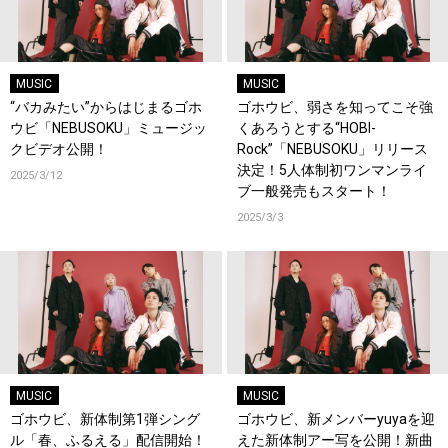
MUSIC
MUSIC
“バカみたい”からはじまるゴホ
ゴホウビ、弱さを知ってこそ強
ウビ「NEBUSOKU」ミュージッ
くあろうとする“HOBI-
クビデオ公開！
Rock”「NEBUSOKU」リリース
決定！5人体制初ワンマンライ
2025/3/12
ブ一般発売もスタート！
2025/3/3
MUSIC
MUSIC
ゴホウビ、新体制第1弾シング
ゴホウビ、新メンバーyuyaを迎
ル「春、ふるえる」配信開始！
えた新体制アー写を公開！新曲