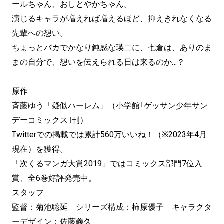
ールちゃん、おしとやかちゃん。
演じるキャラが増えれば増えるほど、抑えきれなくなる
先輩への想い。
ちょっとバカでかなり鈍感な瑛二に、七倉は、ありのま
まの自分で、想いを伝えられる日は来るのか…？
原作
斉藤ゆう「疑似ハーレム」（小学館｢ゲッサン少年サン
デーコミックス｣刊）
Twitterでの掲載では累計560万いいね！（※2023年4月
現在）を獲得。
「次くるマンガ大賞2019」ではコミックス部門7位入
賞、全6巻好評発売中。
スタッフ
監督：菊池聡延 シリーズ構成：柿原優子 キャラクタ
ーデザイン：佐藤義久