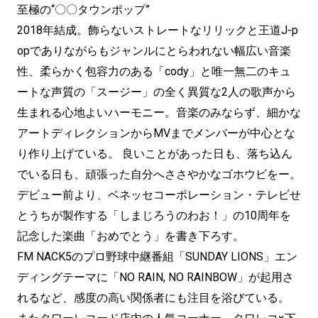
至極の“〇〇タウンポップ”
2018年結成。飾らないストレートなリリックと王道J-p
opでありながらもジャンルにとらわれない幅広い音楽
性、柔らかく包容力のある「cody」と唯一無二のキュ
ートな声質の「スージー」の全く異質な2人の歌声から
生まれる心地よいハーモニー。音楽のみならず、細かな
アートディレクションからMVまでメンバーが中心とな
り作り上げている。 良いことがあった日も、落ち込ん
でいる日も、頑張った自分へささやかなゴホウビをー。
デビュー前より、ベネッセコーポレーション・テレビせ
とうちが製作する「しまじろうのわお！」の10周年を
記念した楽曲「おめでとう」を書き下ろす。
FM NACK5のプロ野球中継番組「SUNDAY LIONS」エン
ディングテーマに「NO RAIN, NO RAINBOW」が起用さ
れるなど、感度の高い関係者にも注目を浴びている。