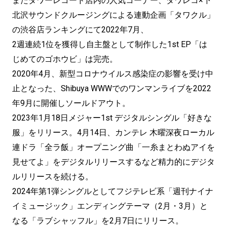
またタワーレコード店内の人気コーナー、タワレコ×下
北沢サウンドクルージングによる連動企画「タワクル」
の渋谷店ランキングにて2022年7月、
2週連続1位を獲得し自主盤として制作した1st EP「は
じめてのゴホウビ」は完売。
2020年4月、新型コロナウイルス感染症の影響を受け中
止となった、Shibuya WWWでのワンマンライブを2022
年9月に開催しソールドアウト。
2023年1月18日メジャー1st デジタルシングル「好きな
服」をリリース。4月14日、カンテレ 木曜深夜ローカル
連ドラ「全ラ飯」オープニング曲「一糸まとわぬアイを
見せてよ」をデジタルリリースするなど精力的にデジタ
ルリリースを続ける。
2024年第1弾シングルとしてフジテレビ系「週刊ナイナ
イミュージック」エンディングテーマ（2月・3月）と
なる「ラブシャッフル」を2月7日にリリース。