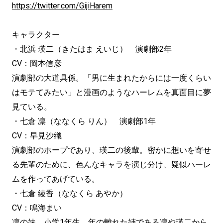
https://twitter.com/GijiHarem
キャラクター
・北浜 瑛二（きたはま えいじ） 演劇部2年
CV：岡本信彦
演劇部の大道具係。「男に生まれたからには一度くらい
はモテてみたい」と漫画のようなハーレムを真面目に夢
見ている。
・七倉 凛（ななくら りん） 演劇部1年
CV：早見沙織
演劇部のホープであり、瑛二の後輩。密かに想いを寄せ
る先輩のために、色んなキャラを演じ分け、疑似ハーレ
ムを作ってあげている。
・七倉 綾香（ななくら あやか）
CV：鳴海まい
凛の妹。小学1年生。年の離れた姉である凛や瑛二から