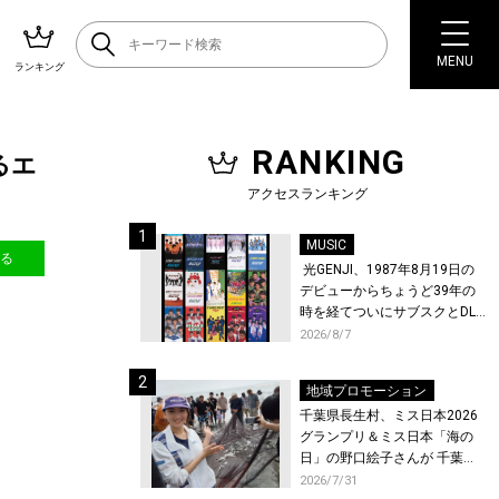
MENU
ランキング
RANKING
るエ
アクセスランキング
MUSIC
送る
光GENJI、1987年8月19日の
デビューからちょうど39年の
時を経てついにサブスクとDL
配信が解禁！
2026/8/7
地域プロモーション
千葉県長生村、ミス日本2026
グランプリ＆ミス日本「海の
日」の野口絵子さんが 千葉県
唯一の村・長生村で地引網を
2026/7/31