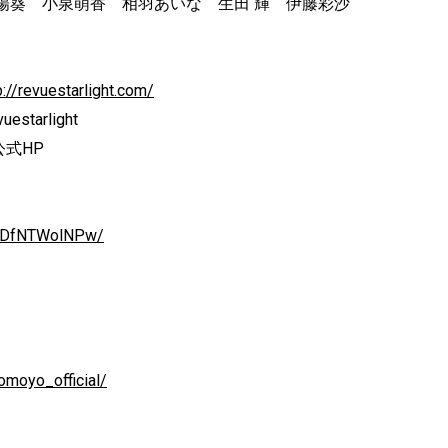
陽葵 小泉萌香 相羽あいな 生田 輝 伊藤彩沙
p://revuestarlight.com/
arlight
公式HP
xzDfNTWolNPw/
moyo_official/