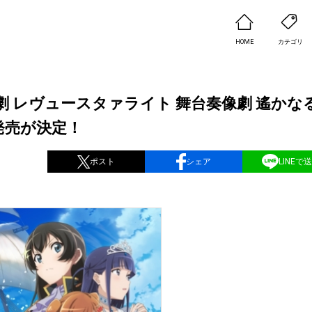
HOME
カテゴリ
 レヴュースタァライト 舞台奏像劇 遙かな
CD発売が決定！
ポスト
シェア
LINEで