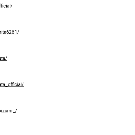
icial/
mita6261/
ata/
a_official/
oizumi_/