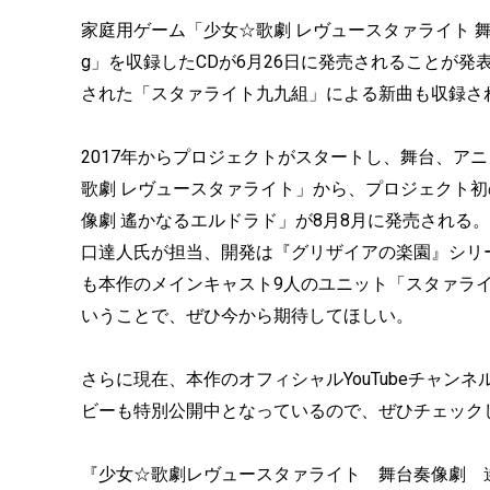
家庭用ゲーム「少女☆歌劇 レヴュースタァライト 舞台奏
g」を収録したCDが6月26日に発売されることが
された「スタァライト九九組」による新曲も収録さ
2017年からプロジェクトがスタートし、舞台、ア
歌劇 レヴュースタァライト」から、プロジェクト初
像劇 遙かなるエルドラド」が8月8月に発売される
口達人氏が担当、開発は『グリザイアの楽園』シリー
も本作のメインキャスト9人のユニット「スタァラ
いうことで、ぜひ今から期待してほしい。
さらに現在、本作のオフィシャルYouTubeチャ
ビーも特別公開中となっているので、ぜひチェック
『少女☆歌劇レヴュースタァライト 舞台奏像劇 