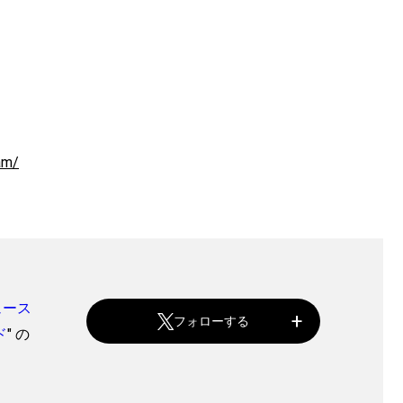
am/
ュース
フォローする
ド
" の