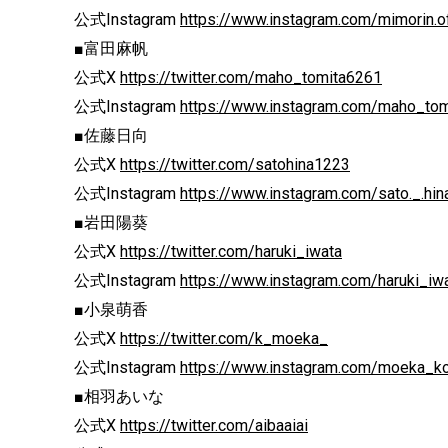
公式Instagram
https://www.instagram.com/mimorin.off
■富田麻帆
公式X
https://twitter.com/maho_tomita6261
公式Instagram
https://www.instagram.com/maho_to
■佐藤日向
公式X
https://twitter.com/satohina1223
公式Instagram
https://www.instagram.com/sato._.hin
■岩田陽葵
公式X
https://twitter.com/haruki_iwata
公式Instagram
https://www.instagram.com/haruki_iwat
■小泉萌香
公式X
https://twitter.com/k_moeka_
公式Instagram
https://www.instagram.com/moeka_k
■相羽あいな
公式X
https://twitter.com/aibaaiai