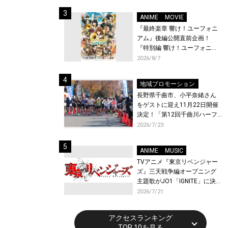
体験！
ANIME
MOVIE
『最終楽章 響け！ユーフォニ
アム』後編公開直前企画！
『特別編 響け！ユーフォニア
ム〜アンサンブルコンテス
2026/8/7
ト〜』と『最終楽章 響け！ユ
ーフォニアム』前編の一挙上
地域プロモーション
映が決定！
長野県千曲市、小平奈緒さん
をゲストに迎え11月22日開催
決定！「第12回千曲川ハーフ
マラソン」エントリー受付開
2026/7/23
始！
ANIME
MUSIC
TVアニメ『東京リベンジャー
ズ』三天戦争編オープニング
主題歌がJO1「IGNITE」に決
定！メンバー全員から喜びと
2026/7/21
作品への想いあふれるコメン
トが到着！9月に東京・大阪で
アクセスランキング
先行上映会を開催！
TOP 10を見る