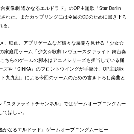
像劇 遙かなるエルドラド」のOP主題歌「Star Darlin
発表された。またカップリングには今回のCDのために書き下ろ
れる。
ニメ、映画、アプリゲームなど様々な展開を見せる「少女☆
の家庭用ゲーム「少女☆歌劇 レヴュースタァライト 舞台奏
。こちらのゲームの脚本はアニメシリーズも担当している樋
ズや『GINKA』のフロントウイングが手掛け、OP主題歌
イト九九組」による今回のゲームのための書き下ろし楽曲と
ンネル「スタァライトチャンネル」ではゲームオープニングムー
してほしい。
遙かなるエルドラド』ゲームオープニングムービー