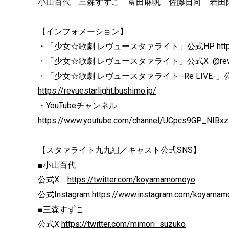
小山百代 三森すずこ 富田麻帆 佐藤日向 岩田
【インフォメーション】
・「少女☆歌劇 レヴュースタァライト」公式HP
htt
・「少女☆歌劇 レヴュースタァライト」公式X @revuest
・「少女☆歌劇 レヴュースタァライト -Re LIVE-」
https://revuestarlight.bushimo.jp/
・YouTubeチャンネル
https://www.youtube.com/channel/UCpcs9GP_NIB
【スタァライト九九組／キャスト公式SNS】
■小山百代
公式X
https://twitter.com/koyamamomoyo
公式Instagram
https://www.instagram.com/koyamamo
■三森すずこ
公式X
https://twitter.com/mimori_suzuko