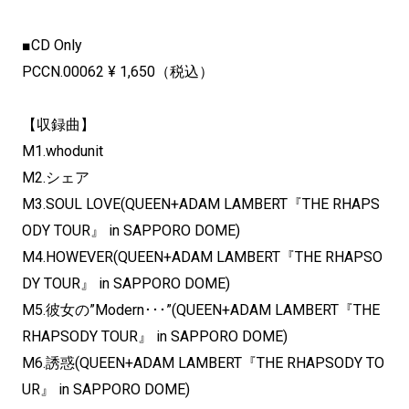
■CD Only
PCCN.00062 ¥ 1,650（税込）
【収録曲】
M1.whodunit
M2.シェア
M3.SOUL LOVE(QUEEN+ADAM LAMBERT『THE RHAPS
ODY TOUR』 in SAPPORO DOME)
M4.HOWEVER(QUEEN+ADAM LAMBERT『THE RHAPSO
DY TOUR』 in SAPPORO DOME)
M5.彼女の”Modern･･･”(QUEEN+ADAM LAMBERT『THE
RHAPSODY TOUR』 in SAPPORO DOME)
M6.誘惑(QUEEN+ADAM LAMBERT『THE RHAPSODY TO
UR』 in SAPPORO DOME)