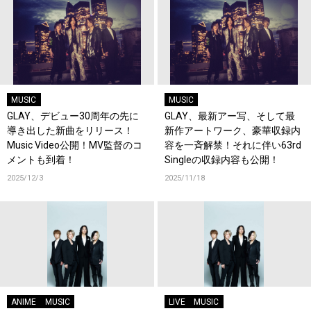
MUSIC
MUSIC
GLAY、デビュー30周年の先に
GLAY、最新アー写、そして最
導き出した新曲をリリース！
新作アートワーク、豪華収録内
Music Video公開！MV監督のコ
容を一斉解禁！それに伴い63rd
メントも到着！
Singleの収録内容も公開！
2025/12/3
2025/11/18
ANIME
MUSIC
LIVE
MUSIC