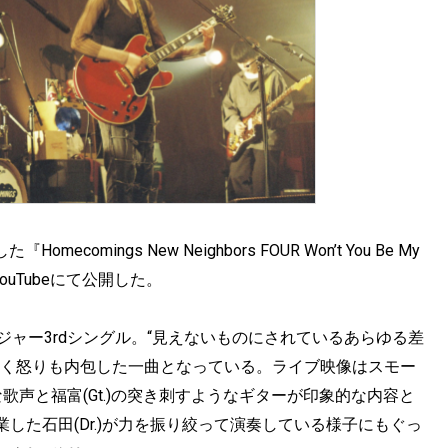
comings New Neighbors FOUR Won’t You Be My
をYouTubeにて公開した。
れたメジャー3rdシングル。“見えないものにされているあらゆる差
なく怒りも内包した一曲となっている。ライブ映像はスモー
かな歌声と福富(Gt.)の突き刺すようなギターが印象的な内容と
した石田(Dr.)が力を振り絞って演奏している様子にもぐっ