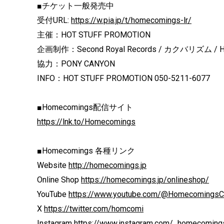
■チケット一般発売中
受付URL:
https://w.pia.jp/t/homecomings-lr/
主催：HOT STUFF PROMOTION
企画制作：Second Royal Records / カクバリズム / H
協力：PONY CANYON
INFO：HOT STUFF PROMOTION 050-5211-6077
■Homecomings配信サイト
https://lnk.to/Homecomings
■Homecomings 各種リンク
Website
http://homecomings.jp
Online Shop
https://homecomings.jp/onlineshop/
YouTube
https://www.youtube.com/@Homecomings
X
https://twitter.com/homcomi
Instagram
https://www.instagram.com/_homecoming