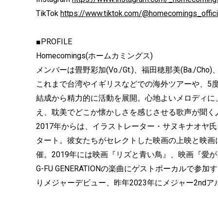
TikTok
https://www.tiktok.com/@homecomings_offici
■PROFILE
Homecomings(ホームカミングス)
メンバーは畳野彩加(Vo./Gt.)、福田穂那美(Ba./Cho)
これまで台湾やイギリスなどでの海外ツアーや、5度に渡る「
結成から精力的に活動を展開。心地よいメロディに
え、耽美でどこか懐かしさを感じさせる歌声が聞く
2017年からは、イラストレーター・サヌキナオヤ氏と共
タート。彼女たちがセレクトした映画の上映と映画
催。2019年には映画『リズと青い鳥』、映画『愛がな
G-FU GENERATIONの楽曲にゲストボーカルで参加す
りメジャーデビュー、昨年2023年にメジャー2ndアルバ