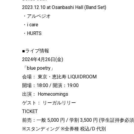
2023.12.10 at Osanbashi Hall (Band Set)
・アルペジオ
・i care
・HURTS
■ライブ情報
2024年4月26日(金)
「blue poetry」
会場： 東京・恵比寿 LIQUIDROOM
開場：18:00 / 開演：19:00
出演： Homecomings
ゲスト： リーガルリリー
TICKET
前売：一般 5,000 円 / 学割 3,500 円 (学生証持参必須
※スタンディング ※全券種 税込/D 代別