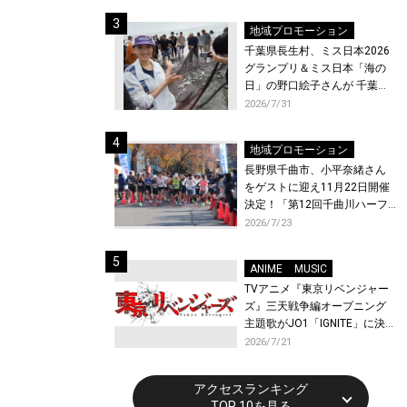
ト〜』と『最終楽章 響け！ユ
ーフォニアム』前編の一挙上
地域プロモーション
映が決定！
千葉県長生村、ミス日本2026
グランプリ＆ミス日本「海の
日」の野口絵子さんが 千葉県
唯一の村・長生村で地引網を
2026/7/31
体験！
地域プロモーション
長野県千曲市、小平奈緒さん
をゲストに迎え11月22日開催
決定！「第12回千曲川ハーフ
マラソン」エントリー受付開
2026/7/23
始！
ANIME
MUSIC
TVアニメ『東京リベンジャー
ズ』三天戦争編オープニング
主題歌がJO1「IGNITE」に決
定！メンバー全員から喜びと
2026/7/21
作品への想いあふれるコメン
トが到着！9月に東京・大阪で
アクセスランキング
先行上映会を開催！
TOP 10を見る