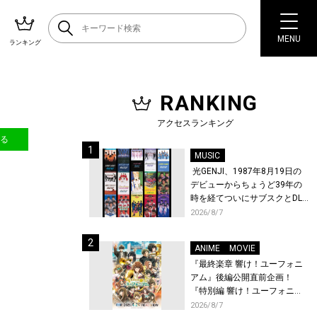
MENU
ランキング
RANKING
アクセスランキング
送る
MUSIC
光GENJI、1987年8月19日の
デビューからちょうど39年の
時を経てついにサブスクとDL
配信が解禁！
2026/8/7
ANIME
MOVIE
『最終楽章 響け！ユーフォニ
アム』後編公開直前企画！
『特別編 響け！ユーフォニア
ム〜アンサンブルコンテス
2026/8/7