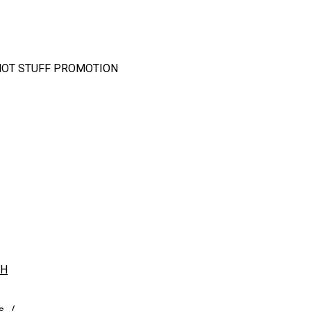
OT STUFF PROMOTION
CH
s_/