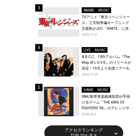
始！
ANIME
MUSIC
TVアニメ『東京リベンジャー
ズ』三天戦争編オープニング
主題歌がJO1「IGNITE」に決
定！メンバー全員から喜びと
2026/7/21
作品への想いあふれるコメン
トが到着！9月に東京・大阪で
LIVE
MUSIC
先行上映会を開催！
A.B.C-Z、10thアルバム『The
Way of L.O.V-E』のリリースが
決定！10月より全国ツアーを
開催！
2026/7/29
GAME
MUSIC
SNK/新世界楽曲雑技団が手掛
けるゲーム『THE KING OF
FIGHTERS ’96』のアレンジサ
ウンドトラックが配信開始！
2026/8/3
アクセスランキング
TOP 10を見る