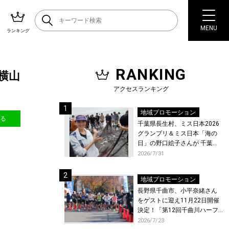
MENU
ランキング
RANKING
ル横山
アクセスランキング
地域プロモーション
送る
千葉県長生村、ミス日本2026
グランプリ＆ミス日本「海の
日」の野口絵子さんが 千葉県
唯一の村・長生村で地引網を
2026/7/31
体験！
地域プロモーション
長野県千曲市、小平奈緒さん
をゲストに迎え11月22日開催
決定！「第12回千曲川ハーフ
マラソン」エントリー受付開
2026/7/23