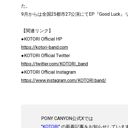
た。
9月からは全国25都市27公演にてEP『Good L
【関連リンク】
●KOTORI Official HP
https://kotori-band.com
●KOTORI Official Twitter
https://twitter.com/KOTORI_band
●KOTORI Official Instagram
https://www.instagram.com/KOTORI.band/
PONY CANYON公式Xでは
"
KOTORI
" の新着記事をお知らせしていま