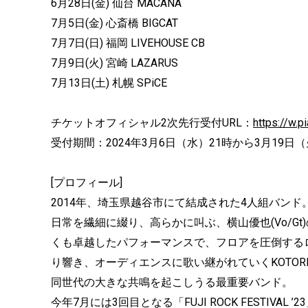
6月28日(金) 仙台 MACANA
7月5日(金) 心斎橋 BIGCAT
7月7日(日) 福岡 LIVEHOUSE CB
7月9日(火) 宮崎 LAZARUS
7月13日(土) 札幌 SPiCE
チケットオフィシャル2次先行受付URL：
https://w.p
受付期間：2024年3月6日（水）21時から3月19日（
[プロフィール]
2014年、埼玉県越谷市にて結成された4人組バンド。 small
日常を繊細に綴り、高らかに叫ぶ、横山優也(Vo/G
くも卓越したパフォーマンスで、フロアを圧倒する
り響き、オーディエンスに歌い継がれていくKOTOR
同世代の大きな共鳴を起こしうる最重要バンド。
今年7月には3回目となる「FUJI ROCK FESTIVAL