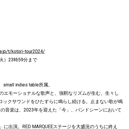
ia.jp/t/kotori-tour2024/
火）23時59分まで
 indies table所属。
t)のエモーショナルな歌声と、強靭なリズムが生む、生々し
ロックサウンドをひたすらに鳴らし続ける。止まない歌が鳴
Iの音楽は、2023年を迎えた「今」、バンドシーンにおいて
 ’23」に出演。RED MARQUEEステージを大盛況のうちに終え