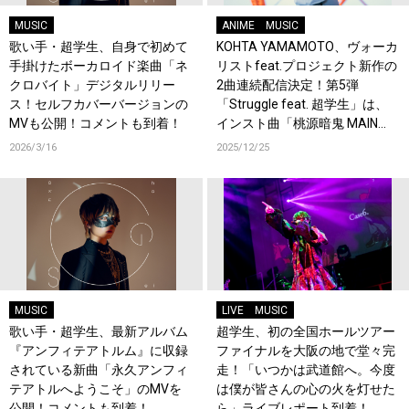
MUSIC
ANIME
MUSIC
歌い手・超学生、自身で初めて
KOHTA YAMAMOTO、ヴォーカ
手掛けたボーカロイド楽曲「ネ
リストfeat.プロジェクト新作の
クロバイト」デジタルリリー
2曲連続配信決定！第5弾
ス！セルフカバーバージョンの
「Struggle feat. 超学生」は、
MVも公開！コメントも到着！
インスト曲「桃源暗鬼 MAIN
THEME」にヴォーカルを加えリ
2026/3/16
2025/12/25
アレンジ！
MUSIC
LIVE
MUSIC
歌い手・超学生、最新アルバム
超学生、初の全国ホールツアー
『アンフィテアトルム』に収録
ファイナルを大阪の地で堂々完
されている新曲「永久アンフィ
走！「いつかは武道館へ。今度
テアトルへようこそ」のMVを
は僕が皆さんの心の火を灯せた
公開！コメントも到着！
ら」ライブレポート到着！