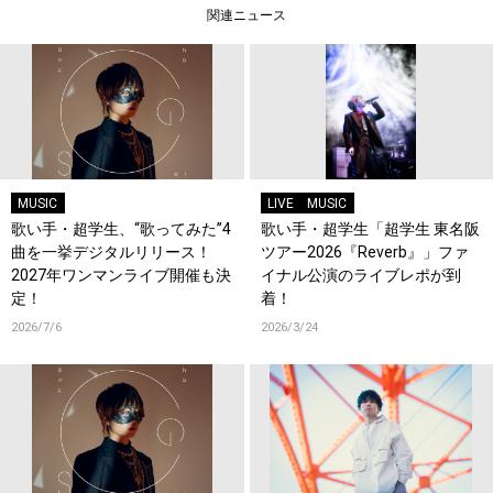
関連ニュース
MUSIC
LIVE
MUSIC
歌い手・超学生、“歌ってみた”4
歌い手・超学生「超学生 東名阪
曲を一挙デジタルリリース！
ツアー2026『Reverb』」ファ
2027年ワンマンライブ開催も決
イナル公演のライブレポが到
定！
着！
2026/7/6
2026/3/24