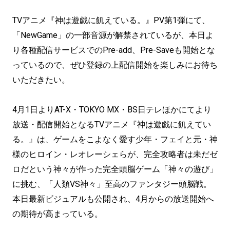
TVアニメ『神は遊戯に飢えている。』PV第1弾にて、
「NewGame」の一部音源が解禁されているが、本日よ
り各種配信サービスでのPre-add、Pre-Saveも開始とな
っているので、ぜひ登録の上配信開始を楽しみにお待ち
いただきたい。
4月1日よりAT-X・TOKYO MX・BS日テレほかにてより
放送・配信開始となるTVアニメ『神は遊戯に飢えてい
る。』は、ゲームをこよなく愛す少年・フェイと元・神
様のヒロイン・レオレーシェらが、完全攻略者は未だゼ
ロだという神々が作った完全頭脳ゲーム「神々の遊び」
に挑む、「人類VS神々」至高のファンタジー頭脳戦。
本日最新ビジュアルも公開され、4月からの放送開始へ
の期待が高まっている。