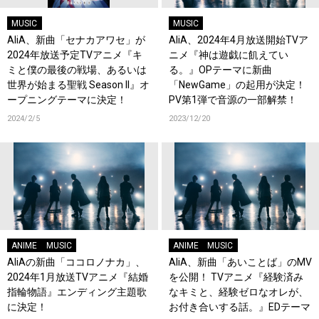
MUSIC
MUSIC
AliA、新曲「セナカアワセ」が
AliA、2024年4月放送開始TVア
2024年放送予定TVアニメ『キ
ニメ『神は遊戯に飢えてい
ミと僕の最後の戦場、あるいは
る。』OPテーマに新曲
世界が始まる聖戦 Season II』オ
「NewGame」の起用が決定！
ープニングテーマに決定！
PV第1弾で音源の一部解禁！
2024/2/5
2023/12/20
ANIME
MUSIC
ANIME
MUSIC
AliAの新曲「ココロノナカ」、
AliA、新曲「あいことば」のMV
2024年1月放送TVアニメ『結婚
を公開！ TVアニメ『経験済み
指輪物語』エンディング主題歌
なキミと、経験ゼロなオレが、
に決定！
お付き合いする話。』EDテーマ