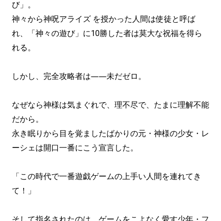
び」。
神々から神呪アライズ を授かった人間は使徒と呼ば
れ、「神々の遊び」に10勝した者は莫大な祝福を得ら
れる。
しかし、完全攻略者は――未だゼロ。
なぜなら神様は気まぐれで、理不尽で、たまに理解不能
だから。
永き眠りから目を覚ましたばかりの元・神様の少女・レ
ーシェは開口一番にこう宣言した。
「この時代で一番遊戯ゲームの上手い人間を連れてき
て！」
そして指名されたのは、ゲームをこよなく愛す少年・フ