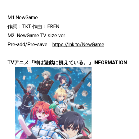
M1.NewGame
作詞：TKT 作曲：EREN
M2. NewGame TV size ver.
Pre-add/Pre-save：
https://lnk.to/NewGame
TVアニメ『神は遊戯に飢えている。』INFORMATION