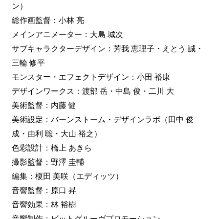
ン）
総作画監督：小林 亮
メインアニメーター：大島 城次
サブキャラクターデザイン：芳我 恵理子・えとう 誠・
三輪 修平
モンスター・エフェクトデザイン：小田 裕康
デザインワークス：渡部 岳・中島 俊・二川 大
美術監督：内藤 健
美術設定：バーンストーム・デザインラボ（田中 俊
成・由利 聡・大山 裕之）
色彩設計：橋上 あきら
撮影監督：野澤 圭輔
編集：榎田 美咲（エディッツ）
音響監督：原口 昇
音響効果：林 裕樹
音響制作：ビットグルーヴプロモーション