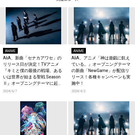
ANIME
ANIME
AliA、新曲「セナカアワセ」の
AliA、アニメ「神は遊戯に飢え
リリース日が決定！TVアニメ
ている。』オープニングテーマ
『キミと僕の最後の戦場、ある
の新曲「NewGame」が配信リ
いは世界が始まる聖戦 Season
リース！各種キャンペーンも実
Ⅱ』オープニングテーマに起
施中！
用！
2024/6/7
2024/4/2