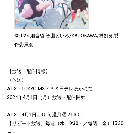
©2024 細音啓,智瀬といろ/KADOKAWA/神飢え製
作委員会
【放送・配信情報】
〈放送〉
AT-X・TOKYO MX・ＢＳ日テレほかにて
2024年4月1日（月）放送・配信開始
AT-X 4月1日より 毎週月曜 21:30～
【リピート放送】毎週（水）9:30～／毎週（金）15:30
～