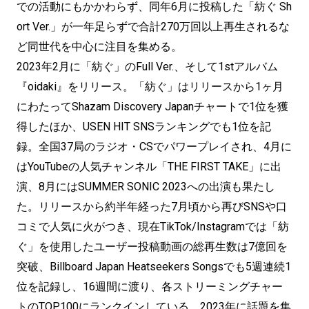
での活動にもかかわらず、同年6月に投稿した「紡ぐ Sh
ort Ver.」が一年足らずで合計270万回以上再生されるな
ど同世代を中心に注目を集める。
2023年2月に「紡ぐ」のFull Ver.、そして1stアルバム
『oidaki』をリリース。「紡ぐ」はリリースから1ヶ月
にわたってShazam Discovery Japanチャートで1位を獲
得したほか、USEN HIT SNSランキングでも1位を記
録。全国37局のラジオ・CSでパワープレイされ、4月に
はYouTubeの人気チャンネル「THE FIRST TAKE」に出
演、8月にはSUMMER SONIC 2023への出演も果たし
た。リリースから約半年経った7月頃から再びSNSや口
コミで人気に火がつき、現在TikTok/Instagramでは「紡
ぐ」を使用したユーザー投稿動画の総再生数は7億回を
突破、Billboard Japan Heatseekers Songsでも5週連続1
位を記録し、16週間に渡り、各ストリーミングチャー
トのTOP100にランクインしている。2023年に話題を集