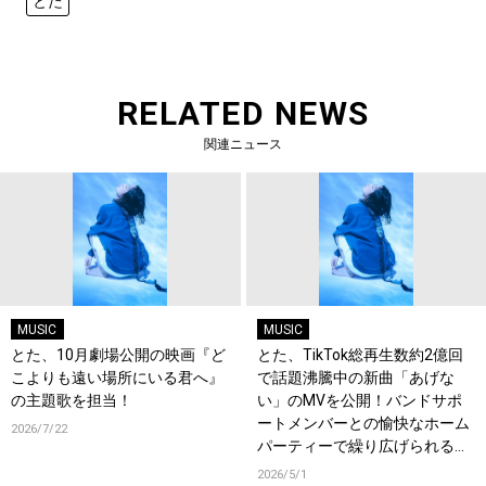
とた
RELATED NEWS
関連ニュース
MUSIC
MUSIC
とた、10月劇場公開の映画『ど
とた、TikTok総再生数約2億回
こよりも遠い場所にいる君へ』
で話題沸騰中の新曲「あげな
の主題歌を担当！
い」のMVを公開！バンドサポ
ートメンバーとの愉快なホーム
2026/7/22
パーティーで繰り広げられるパ
フォーマンス映像に注目！
2026/5/1