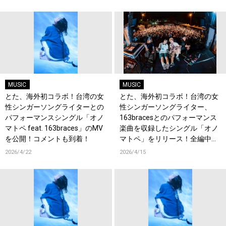
MUSIC
MUSIC
とた、海外初コラボ！台湾の女
とた、海外初コラボ！台湾の女
性シンガーソングライターとの
性シンガーソングライター、
パフォーマンスシングル「オノ
163bracesとのパフォーマンス
マトペ feat. 163braces」のMV
楽曲を収録したシングル「オノ
を公開！コメントも到着！
マトペ」をリリース！全編中国
語詞にも初チャレンジ！コメン
2026/4/22
2026/4/15
トも到着！