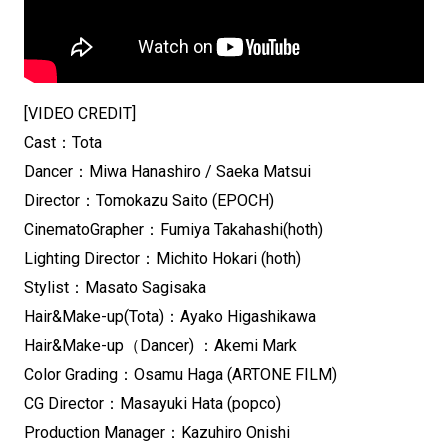
[VIDEO CREDIT]
Cast：Tota
Dancer：Miwa Hanashiro / Saeka Matsui
Director：Tomokazu Saito (EPOCH)
CinematoGrapher：Fumiya Takahashi(hoth)
Lighting Director：Michito Hokari (hoth)
Stylist：Masato Sagisaka
Hair&Make-up(Tota)：Ayako Higashikawa
Hair&Make-up（Dancer) ：Akemi Mark
Color Grading：Osamu Haga (ARTONE FILM)
CG Director：Masayuki Hata (popco)
Production Manager：Kazuhiro Onishi