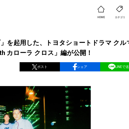
HOME
カテゴリ
イブ」を起用した、トヨタショートドラマ クル
th カローラ クロス」編が公開！
ポスト
シェア
LINEで