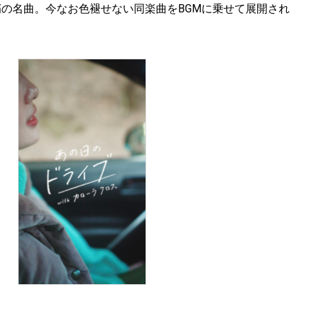
不朽の名曲。今なお色褪せない同楽曲をBGMに乗せて展開され