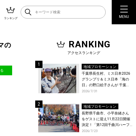
MENU
ランキング
RANKING
マの
アクセスランキング
地域プロモーション
送る
千葉県長生村、ミス日本2026
グランプリ＆ミス日本「海の
日」の野口絵子さんが 千葉県
唯一の村・長生村で地引網を
2026/7/31
体験！
地域プロモーション
長野県千曲市、小平奈緒さん
をゲストに迎え11月22日開催
決定！「第12回千曲川ハーフ
マラソン」エントリー受付開
2026/7/23