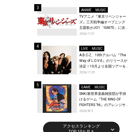
始！
ANIME
MUSIC
TVアニメ『東京リベンジャー
ズ』三天戦争編オープニング
主題歌がJO1「IGNITE」に決
定！メンバー全員から喜びと
2026/7/21
作品への想いあふれるコメン
トが到着！9月に東京・大阪で
LIVE
MUSIC
先行上映会を開催！
A.B.C-Z、10thアルバム『The
Way of L.O.V-E』のリリースが
決定！10月より全国ツアーを
開催！
2026/7/29
GAME
MUSIC
SNK/新世界楽曲雑技団が手掛
けるゲーム『THE KING OF
FIGHTERS ’96』のアレンジサ
ウンドトラックが配信開始！
2026/8/3
アクセスランキング
TOP 10を見る