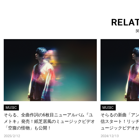
RELA
MUSIC
MUSIC
そらる、全曲作詞の6枚目ニューアルバム『ユ
そらるの新曲「ア
メトキ』発売！紙芝居風のミュージックビデオ
信スタート！リッ
「空腹の怪物」も公開！
ュージックビデオ
2025/2/12
2024/12/13