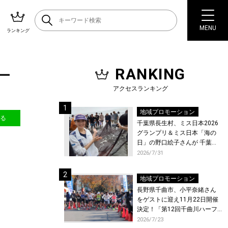
MENU
ランキング
RANKING
ロー
アクセスランキング
地域プロモーション
送る
千葉県長生村、ミス日本2026
グランプリ＆ミス日本「海の
日」の野口絵子さんが 千葉県
唯一の村・長生村で地引網を
2026/7/31
体験！
地域プロモーション
長野県千曲市、小平奈緒さん
をゲストに迎え11月22日開催
決定！「第12回千曲川ハーフ
マラソン」エントリー受付開
2026/7/23