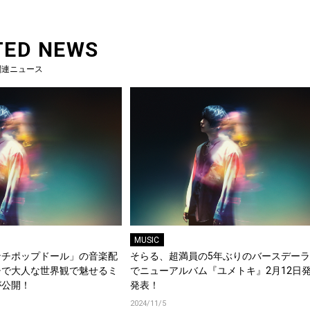
TED NEWS
関連ニュース
MUSIC
ンチポップドール」の音楽配
そらる、超満員の5年ぶりのバースデー
チで大人な世界観で魅せるミ
でニューアルバム『ユメトキ』2月12日
が公開！
発表！
2024/11/5