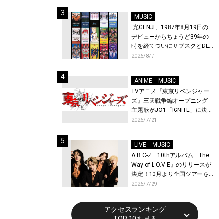
始！
MUSIC
光GENJI、1987年8月19日の
デビューからちょうど39年の
時を経てついにサブスクとDL
配信が解禁！
2026/8/7
ANIME
MUSIC
TVアニメ『東京リベンジャー
ズ』三天戦争編オープニング
主題歌がJO1「IGNITE」に決
定！メンバー全員から喜びと
2026/7/21
作品への想いあふれるコメン
トが到着！9月に東京・大阪で
LIVE
MUSIC
先行上映会を開催！
A.B.C-Z、10thアルバム『The
Way of L.O.V-E』のリリースが
決定！10月より全国ツアーを
開催！
2026/7/29
アクセスランキング
TOP 10を見る