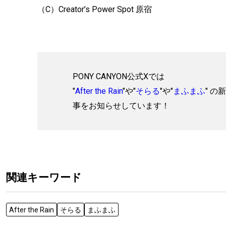
（C）Creator’s Power Spot 原宿
PONY CANYON公式Xでは
"
After the Rain
"や"
そらる
"や"
まふまふ
" の
事をお知らせしています！
関連キーワード
After the Rain
そらる
まふまふ