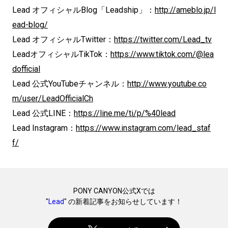
Lead オフィシャルBlog「Leadship」：
http://ameblo.jp/l
ead-blog/
Lead オフィシャルTwitter：
https://twitter.com/Lead_tv
LeadオフィシャルTikTok：
https://www.tiktok.com/@lea
dofficial
Lead 公式YouTubeチャンネル：
http://www.youtube.co
m/user/LeadOfficialCh
Lead 公式LINE：
https://line.me/ti/p/%40lead
Lead Instagram：
https://www.instagram.com/lead_staf
f/
PONY CANYON公式Xでは
"
Lead
" の新着記事をお知らせしています！