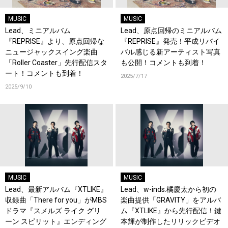
MUSIC
MUSIC
Lead、ミニアルバム
Lead、原点回帰のミニアルバム
『REPRISE』より、原点回帰な
『REPRISE』発売！平成リバイ
ニュージャックスイング楽曲
バル感じる新アーティスト写真
「Roller Coaster」先行配信スタ
も公開！コメントも到着！
ート！コメントも到着！
2025/7/17
2025/9/10
MUSIC
MUSIC
Lead、最新アルバム『XTLIKE』
Lead、w-inds.橘慶太から初の
収録曲「There for you」がMBS
楽曲提供「GRAVITY」をアルバ
ドラマ『スメルズ ライク グリ
ム『XTLIKE』から先行配信！鍵
ーン スピリット』エンディング
本輝が制作したリリックビデオ