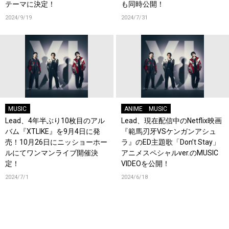
テーマに決定！
も同時公開！
2024/9/19
2024/7/31
MUSIC
ANIME
MUSIC
Lead、4年半ぶり10枚目のアル
Lead、現在配信中のNetflix映画
バム『XTLIKE』を9月4日に発
『範馬刃牙VSケンガンアシュ
売！10月26日にニッショーホー
ラ』のED主題歌「Don’t Stay」
ルにてワンマンライブ開催決
アニメスペシャルver.のMUSIC
定！
VIDEOを公開！
2024/7/1
2024/6/18