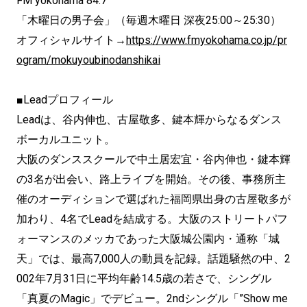
FM yokohama 84.7
「木曜日の男子会」（毎週木曜日 深夜25:00～25:30）
オフィシャルサイト→
https://www.fmyokohama.co.jp/pr
ogram/mokuyoubinodanshikai
■Leadプロフィール
Leadは、谷内伸也、古屋敬多、鍵本輝からなるダンス
ボーカルユニット。
大阪のダンススクールで中土居宏宜・谷内伸也・鍵本輝
の3名が出会い、路上ライブを開始。その後、事務所主
催のオーディションで選ばれた福岡県出身の古屋敬多が
加わり、4名でLeadを結成する。大阪のストリートパフ
ォーマンスのメッカであった大阪城公園内・通称「城
天」では、最高7,000人の動員を記録。話題騒然の中、2
002年7月31日に平均年齢14.5歳の若さで、シングル
「真夏のMagic」でデビュー。2ndシングル「”Show me