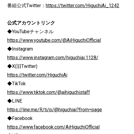
番組公式Twitter：
https://twitter.com/HiguchiAi_1242
公式アカウントリンク
◆YouTubeチャンネル
https://www.youtube.com/@AiHiguchiOfficial
◆Instagram
https://www.instagram.com/higuchiai.1128/
◆X(旧Twitter)
https://twitter.com/HiguchiAi
◆TikTok
https://www.tiktok.com/@aihiguchistaff
◆LINE
https://line.me/R/ti/p/@higuchiai?from=page
◆Facebook
https://www.facebook.com/AiHiguchiOfficial