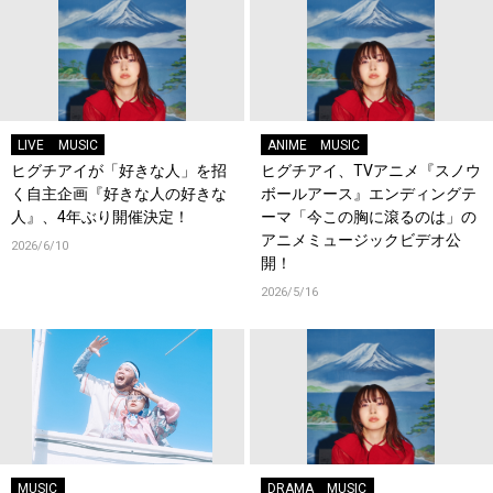
LIVE
MUSIC
ANIME
MUSIC
ヒグチアイが「好きな人」を招
ヒグチアイ、TVアニメ『スノウ
く自主企画『好きな人の好きな
ボールアース』エンディングテ
人』、4年ぶり開催決定！
ーマ「今この胸に滾るのは」の
アニメミュージックビデオ公
2026/6/10
開！
2026/5/16
MUSIC
DRAMA
MUSIC