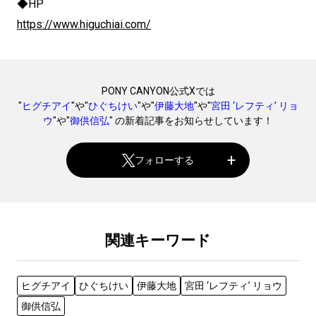
◆HP
https://www.higuchiai.com/
PONY CANYON公式Xでは
"
ヒグチアイ
"や"
ひぐちけい
"や"
伊藤大地
"や"
宮田 ‘レフティ’ リョ
ウ
"や"
御供信弘
" の新着記事をお知らせしています！
フォローする
関連キーワード
ヒグチアイ
ひぐちけい
伊藤大地
宮田 ‘レフティ’ リョウ
御供信弘