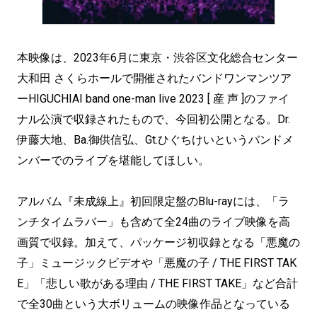
本映像は、2023年6月に東京・渋谷区文化総合センター
大和田 さくらホールで開催されたバンドワンマンツア
ーHIGUCHIAI band one-man live 2023 [ 産 声 ]のファイ
ナル公演で収録されたもので、今回初公開となる。Dr.
伊藤大地、Ba.御供信弘、Gt.ひぐちけいというバンドメ
ンバーでのライブを堪能してほしい。
アルバム『未成線上』初回限定盤のBlu-rayには、「ラ
ンチタイムラバー」も含めて全24曲のライブ映像を高
画質で収録。加えて、パッケージ初収録となる「悪魔の
子」ミュージックビデオや「悪魔の子 / THE FIRST TAK
E」「悲しい歌がある理由 / THE FIRST TAKE」など合計
で全30曲という大ボリュームの映像作品となっている