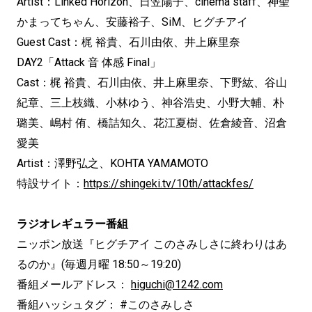
Artist：Linked Horizon、日笠陽子、cinema staff、神聖
かまってちゃん、安藤裕子、SiM、ヒグチアイ
Guest Cast：梶 裕貴、石川由依、井上麻里奈
DAY2「Attack 音 体感 Final」
Cast：梶 裕貴、石川由依、井上麻里奈、下野紘、谷山
紀章、三上枝織、小林ゆう、神谷浩史、小野大輔、朴
璐美、嶋村 侑、橋詰知久、花江夏樹、佐倉綾音、沼倉
愛美
Artist：澤野弘之、KOHTA YAMAMOTO
特設サイト：
https://shingeki.tv/10th/attackfes/
ラジオレギュラー番組
ニッポン放送『ヒグチアイ このさみしさに終わりはあ
るのか』(毎週月曜 18:50～19:20)
番組メールアドレス：
higuchi@1242.com
番組ハッシュタグ： #このさみしさ