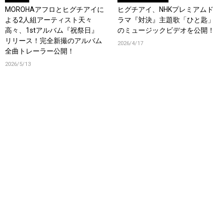
MOROHAアフロとヒグチアイに
ヒグチアイ、NHKプレミアムド
よる2人組アーティスト天々
ラマ『対決』主題歌「ひと匙」
高々、1stアルバム『祝祭日』
のミュージックビデオを公開！
リリース！完全新撮のアルバム
2026/4/17
全曲トレーラー公開！
2026/5/13