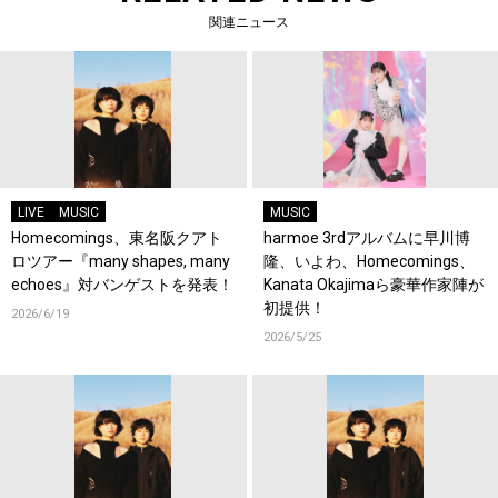
関連ニュース
LIVE
MUSIC
MUSIC
Homecomings、東名阪クアト
harmoe 3rdアルバムに早川博
ロツアー『many shapes, many
隆、いよわ、Homecomings、
echoes』対バンゲストを発表！
Kanata Okajimaら豪華作家陣が
初提供！
2026/6/19
2026/5/25