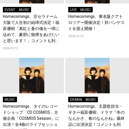
EVENT
MUSIC
LIVE
MUSIC
Homecomings、京セラドーム
Homecomings、東名阪クアト
大阪で人生初の始球式決定！福
ロツアー開催決定！対バンゲス
富優樹「真紅と蒼の魂を一球に
トを迎え開催！
込めて、豪胆に狼煙をあげたい
2026/5/14
と思います！」コメントも到
着！
2026/5/15
MUSIC
DRAMA
MUSIC
Homecomings、タイのレコー
Homecomings、主題歌担当・
ドショップ「CD COSMOS」主
ギター福富優樹、ドラマ『冬の
催企画「COSMOS Session」に
なんかさ、春のなんかね』最終
出演！全4曲のライブセッショ
話に出演決定！コメントも到