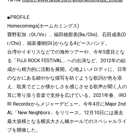
■PROFILE
Homecomings(ホームカミングス)
畳野彩加（Gt./Vo）、福田穂那美(Ba./Cho)、石田成美(D
r./Cho) 、福富優樹(Gt.)からなる4ピースバンド。
台湾やイギリスなどでの海外ツアーや、今年5度目とな
る「FUJI ROCK FESTIVAL」への出演など、2012年の結
成から精力的に活動を展開。心地よいメロディに、日常
のなかにある細やかな描写を紡ぐような歌詞が色を添
え、耽美でどこか懐かしさを感じさせる歌声が聞く人の
耳に寄り添う音楽で支持を広げている。2021年春、IRO
RI Recordsからメジャーデビュー。今年4月にMajor 2nd
AL「New Neighbors」をリリース。12月10日には過去
最大規模となる横浜大さん橋ホールでのスペシャルライ
ブを開催した。