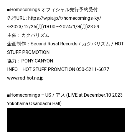
■Homecomings オフィシャル先行予約受付
先行URL :
https://w.pia.jp/t/homecomings-ky/
※2023/12/25(月)18:00〜2024/1/8(月)23:59
主催：カクバリズム
企画制作：Second Royal Records / カクバリズム / HOT
STUFF PROMOTION
協力：PONY CANYON
INFO：HOT STUFF PROMOTION 050-5211-6077
www.red-hot.ne.jp
■Homecomings – US / アス (LIVE at December.10 2023
Yokohama Osanbashi Hall)