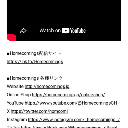
■Homecomings配信サイト
https://lnk.to/Homecomings
■Homecomings 各種リンク
Website
http://homecomings.jp
Online Shop
https://homecomings.jp/onlineshop/
YouTube
https://www.youtube.com/@HomecomingsCH
X
https://twitter.com/homcomi
Instagram
https://www.instagram.com/_homecomings_/
TikTok
https://www.tiktok.com/@homecomings_official