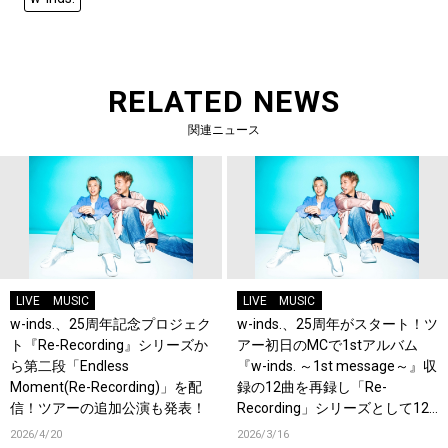
RELATED NEWS
関連ニュース
LIVE
MUSIC
LIVE
MUSIC
w-inds.、25周年記念プロジェク
w-inds.、25周年がスタート！ツ
ト『Re-Recording』シリーズか
アー初日のMCで1stアルバム
ら第二段「Endless
『w-inds. ～1st message～』収
Moment(Re-Recording)」を配
録の12曲を再録し「Re-
信！ツアーの追加公演も発表！
Recording」シリーズとして12
カ月連続配信することを発表！
2026/4/20
2026/3/16