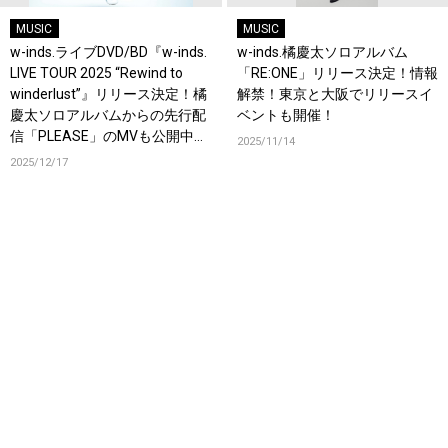
MUSIC
MUSIC
w-inds.ライブDVD/BD『w-inds.
w-inds.橘慶太ソロアルバム
LIVE TOUR 2025 “Rewind to
「RE:ONE」リリース決定！情報
winderlust”』リリース決定！橘
解禁！東京と大阪でリリースイ
慶太ソロアルバムからの先行配
ベントも開催！
信「PLEASE」のMVも公開中！
2025/11/14
初のアナログ盤もリリース決
2025/12/17
定！