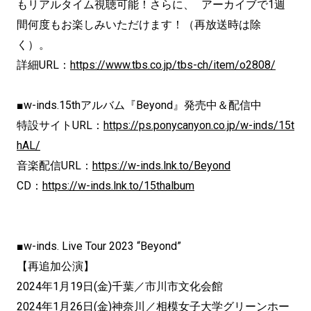
もリアルタイム視聴可能！さらに、 アーカイブで1週
間何度もお楽しみいただけます！（再放送時は除
く）。
詳細URL：
https://www.tbs.co.jp/tbs-ch/item/o2808/
■w-inds.15thアルバム『Beyond』発売中＆配信中
特設サイトURL：
https://ps.ponycanyon.co.jp/w-inds/15t
hAL/
音楽配信URL：
https://w-inds.lnk.to/Beyond
CD：
https://w-inds.lnk.to/15thalbum
■w-inds. Live Tour 2023 “Beyond”
【再追加公演】
2024年1月19日(金)千葉／市川市文化会館
2024年1月26日(金)神奈川／相模女子大学グリーンホー