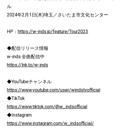
ル
2024年2月1日(木)埼玉／さいたま市文化センター
HP：
https://w-inds.jp/feature/Tour2023
◆配信リリース情報
w-inds.全曲配信中
https://lnk.to/w-inds
◆YouTubeチャンネル
https://www.youtube.com/user/windstvofficial
◆TikTok
https://www.tiktok.com/@w_indsofficial
◆Instagram
https://www.instagram.com/w_indsofficial/