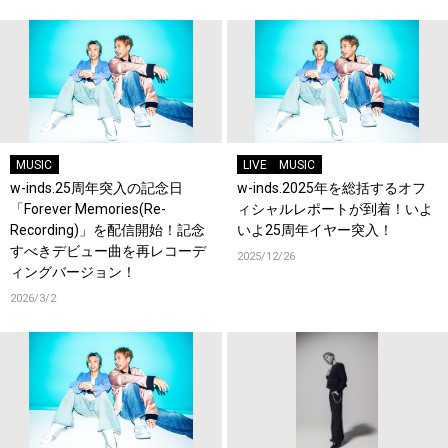
MUSIC
LIVE
MUSIC
w-inds.25周年突入の記念日
w-inds.2025年を総括するオフ
「Forever Memories(Re-
ィシャルレポートが到着！いよ
Recording)」を配信開始！記念
いよ25周年イヤー突入！
すべきデビュー曲を再レコーデ
2025/12/26
ィングバージョン！
2026/3/2