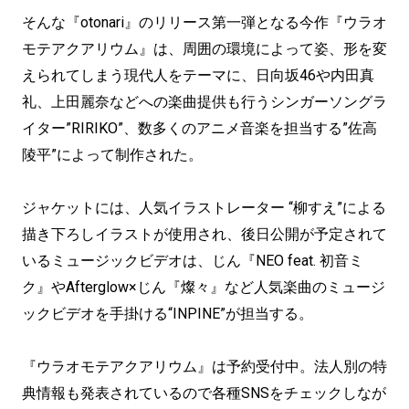
そんな『otonari』のリリース第一弾となる今作『ウラオ
モテアクアリウム』は、周囲の環境によって姿、形を変
えられてしまう現代人をテーマに、日向坂46や内田真
礼、上田麗奈などへの楽曲提供も行うシンガーソングラ
イター”RIRIKO”、数多くのアニメ音楽を担当する”佐高
陵平”によって制作された。
ジャケットには、人気イラストレーター “柳すえ”による
描き下ろしイラストが使用され、後日公開が予定されて
いるミュージックビデオは、じん『NEO feat. 初音ミ
ク』やAfterglow×じん『燦々』など人気楽曲のミュージ
ックビデオを手掛ける“INPINE”が担当する。
『ウラオモテアクアリウム』は予約受付中。法人別の特
典情報も発表されているので各種SNSをチェックしなが