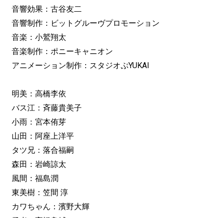
音響効果：古谷友二
音響制作：ビットグルーヴプロモーション
音楽：小鷲翔太
音楽制作：ポニーキャニオン
アニメーション制作：スタジオぷYUKAI
明美：高橋李依
バス江：斉藤貴美子
小雨：宮本侑芽
山田：阿座上洋平
タツ兄：落合福嗣
森田：岩崎諒太
風間：福島潤
東美樹：笠間 淳
カワちゃん：濱野大輝