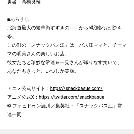
勇者：高橋良輔
■あらすじ
北海道最大の繁華街すすきの――から5駅離れた北24
条。
この町の「スナックバス江」は、バス江ママと、チーマ
マの明美さんの楽しいお店。
彼女たちと珍妙な常連＆一見さんが織りなす笑いで、
あなたもきっと、いつしか笑顔。
アニメ公式サイト：
https://snackbasue.com/
アニメ公式X：
https://twitter.com/snackbasue
© フォビドゥン澁川／集英社・「スナックバス江」常
連一同