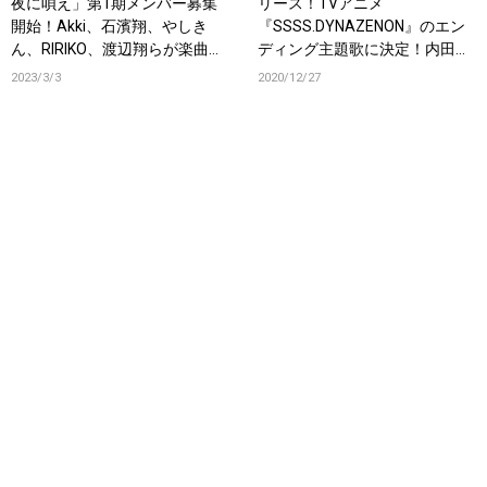
夜に唄え」第1期メンバー募集
リース！TVアニメ
開始！Akki、石濱翔、やしき
『SSSS.DYNAZENON』のエン
ん、RIRIKO、渡辺翔らが楽曲提
ディング主題歌に決定！内田真
供！
礼&RIRIKOからのメッセージも
2023/3/3
2020/12/27
到着！