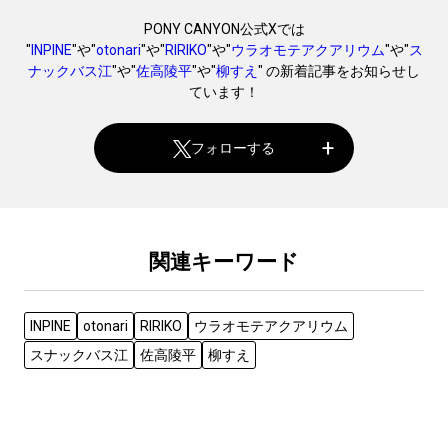
PONY CANYON公式Xでは
"
INPINE
"や"
otonari
"や"
RIRIKO
"や"
ウラオモテアクアリウム
"や"
ス
ナックバス江
"や"
佐高陵平
"や"
柳すえ
" の新着記事をお知らせし
ています！
フォローする
関連キーワード
INPINE
otonari
RIRIKO
ウラオモテアクアリウム
スナックバス江
佐高陵平
柳すえ