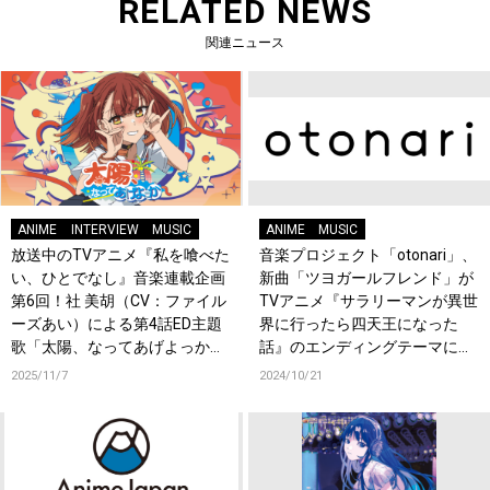
RELATED NEWS
関連ニュース
ANIME
INTERVIEW
MUSIC
ANIME
MUSIC
放送中のTVアニメ『私を喰べた
音楽プロジェクト「otonari」、
い、ひとでなし』音楽連載企画
新曲「ツヨガールフレンド」が
第6回！社 美胡（CV：ファイル
TVアニメ『サラリーマンが異世
ーズあい）による第4話ED主題
界に行ったら四天王になった
歌「太陽、なってあげよっか？
話』のエンディングテーマに決
♡」エンディング映像ディレク
定！
2025/11/7
2024/10/21
ター・INPINEの単独インタビュ
ーが公開！