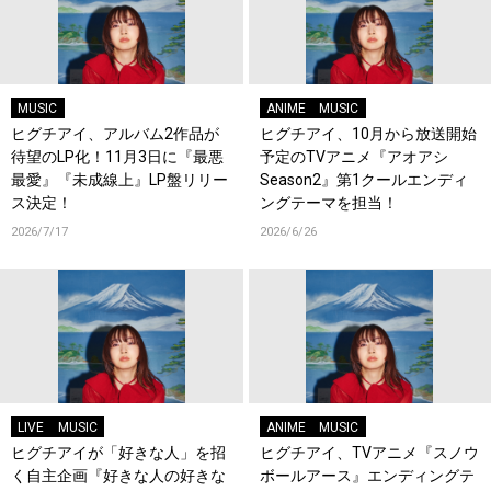
MUSIC
ANIME
MUSIC
ヒグチアイ、アルバム2作品が
ヒグチアイ、10月から放送開始
待望のLP化！11月3日に『最悪
予定のTVアニメ『アオアシ
最愛』『未成線上』LP盤リリー
Season2』第1クールエンディ
ス決定！
ングテーマを担当！
2026/7/17
2026/6/26
LIVE
MUSIC
ANIME
MUSIC
ヒグチアイが「好きな人」を招
ヒグチアイ、TVアニメ『スノウ
く自主企画『好きな人の好きな
ボールアース』エンディングテ