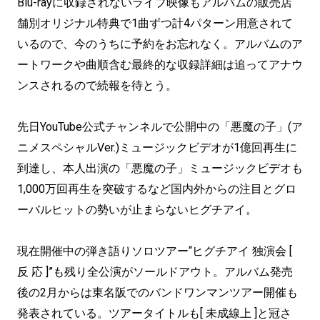
Blu-rayに収録されないライブ映像もアルバムの販売店
舗別オリジナル特典で1曲ずつ計4パターン用意されて
いるので、今のうちに予約をお忘れなく。アルバムのア
ートワークや曲順含む最終的な収録詳細は追ってアナウ
ンスされるので続報を待とう。
先日YouTube公式チャンネルで公開中の「悪魔の子」(ア
ニメスペシャルVer.)ミュージックビデオが1億回再生に
到達し、本人出演の「悪魔の子」ミュージックビデオも
1,000万回再生を突破するなど国内外からの注目とグロ
ーバルヒットの勢いが止まらないヒグチアイ。
現在開催中の弾き語りソロツアー“ヒグチアイ 独演会 [
反 応 ]”も残り全公演がソールドアウト。アルバム発売
後の2月からは東名阪でのバンドワンマンツアー開催も
発表されている。ツアータイトルも[ 未成線上 ]と冠さ