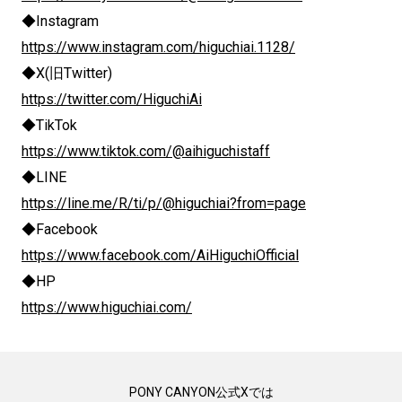
◆Instagram
https://www.instagram.com/higuchiai.1128/
◆X(旧Twitter)
https://twitter.com/HiguchiAi
◆TikTok
https://www.tiktok.com/@aihiguchistaff
◆LINE
https://line.me/R/ti/p/@higuchiai?from=page
◆Facebook
https://www.facebook.com/AiHiguchiOfficial
◆HP
https://www.higuchiai.com/
PONY CANYON公式Xでは