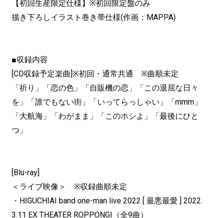
【初回生産限定仕様】※初回限定盤のみ
描き下ろしイラスト巻き帯仕様(作画：MAPPA)
■収録内容
[CD収録予定楽曲]※初回・通常共通 ※曲順未定
「祈り」「恋の色」「自販機の恋」「この退屈な日々
を」「誰でもない街」「いってらっしゃい」「mmm」
「大航海」「わがまま」「このホシよ」「最後にひと
つ」
[Blu-ray]
＜ライブ映像＞ ※収録曲順未定
・HIGUCHIAI band one-man live 2022 [ 最悪最愛 ] 2022.
3.11 EX THEATER ROPPONGI（全9曲）