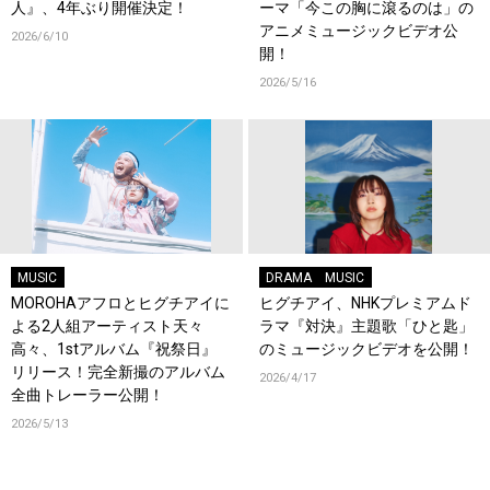
人』、4年ぶり開催決定！
ーマ「今この胸に滾るのは」の
アニメミュージックビデオ公
2026/6/10
開！
2026/5/16
MUSIC
DRAMA
MUSIC
MOROHAアフロとヒグチアイに
ヒグチアイ、NHKプレミアムド
よる2人組アーティスト天々
ラマ『対決』主題歌「ひと匙」
高々、1stアルバム『祝祭日』
のミュージックビデオを公開！
リリース！完全新撮のアルバム
2026/4/17
全曲トレーラー公開！
2026/5/13