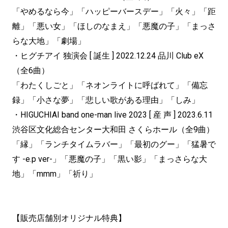
「やめるなら今」「ハッピーバースデー」「火々」「距
離」「悪い女」「ほしのなまえ」「悪魔の子」「まっさ
らな大地」「劇場」
・ヒグチアイ 独演会 [ 誕生 ] 2022.12.24 品川 Club eX
（全6曲）
「わたくしごと」「ネオンライトに呼ばれて」「備忘
録」「小さな夢」「悲しい歌がある理由」「しみ」
・HIGUCHIAI band one-man live 2023 [ 産 声 ] 2023.6.11
渋谷区文化総合センター大和田 さくらホール（全9曲）
「縁」「ランチタイムラバー」「最初のグー」「猛暑で
す -e.p ver-」「悪魔の子」「黒い影」「まっさらな大
地」「mmm」「祈り」
【販売店舗別オリジナル特典】