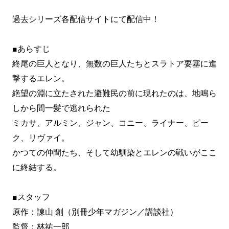
過去シリーズ各配信サイトにて配信中！
■あらすじ
終尾の巨人となり、無数の巨人たちとスラトア要塞に進
撃するエレン。
絶望の淵に立たされた避難民の前に現れたのは、地鳴ら
しから間一髪で逃れられた
ミカサ、アルミン、ジャン、コニー、ライナー、ピー
ク、リヴァイ。
かつての仲間たち、そして幼馴染とエレンの戦いがここ
に終結する。
■スタッフ
原作：諫山 創（別冊少年マガジン／講談社）
監督：林祐一郎