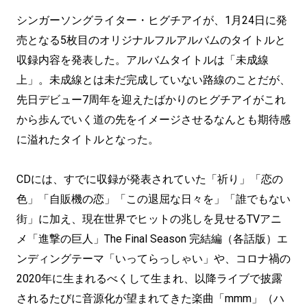
シンガーソングライター・ヒグチアイが、1月24日に発
売となる5枚目のオリジナルフルアルバムのタイトルと
収録内容を発表した。アルバムタイトルは「未成線
上」。未成線とは未だ完成していない路線のことだが、
先日デビュー7周年を迎えたばかりのヒグチアイがこれ
から歩んでいく道の先をイメージさせるなんとも期待感
に溢れたタイトルとなった。
CDには、すでに収録が発表されていた「祈り」「恋の
色」「自販機の恋」「この退屈な日々を」「誰でもない
街」に加え、現在世界でヒットの兆しを見せるTVアニ
メ「進撃の巨人」The Final Season 完結編（各話版）エ
ンディングテーマ「いってらっしゃい」や、コロナ禍の
2020年に生まれるべくして生まれ、以降ライブで披露
されるたびに音源化が望まれてきた楽曲「mmm」（ハ