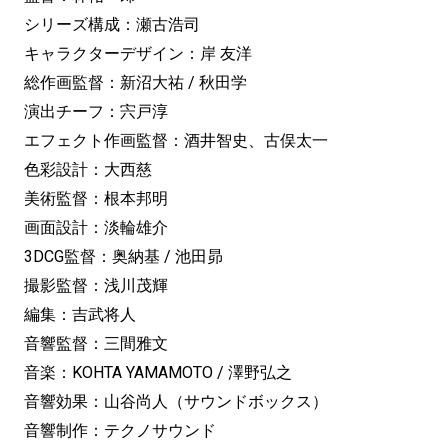
シリーズ構成：瀬古浩司
キャラクターデザイン：岸 友洋
総作画監督：新沼大祐 / 秋田学
演出チーフ：宍戸淳
エフェクト作画監督：酒井智史、古俣太一
色彩設計：大西慈
美術監督：根本邦明
画面設計：淡輪雄介
3DCG監督：奥納基 / 池田昴
撮影監督：浅川茂輝
編集：吉武将人
音響監督：三間雅文
音楽：KOHTA YAMAMOTO / 澤野弘之
音響効果：山谷尚人（サウンドボックス）
音響制作：テクノサウンド