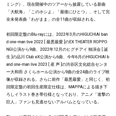
ミング）、現在開催中のツアーから披露している新曲
「大航海」「このホシよ」「最後にひとつ」、そして完
全未発表曲「わがまま」の全11曲が収録される。
初回限定盤のBlu-rayには、2022年3月のHIGUCHIAI ban
d one-man live 2022 [ 最悪最愛 ]のEX THEATER ROPPO
NGI公演から9曲、2022年12月のヒグチアイ 独演会 [ 誕
生 ]の品川 Club eX公演から6曲、今年6月のHIGUCHIAI b
and one-man live 2023 [ 産 声 ]の渋谷区文化総合センタ
ー大和田 さくらホール公演から9曲の全24曲のライブ映
像が収録される。さらに前作「最悪最愛」と同じく、初
回限定盤の初回生産限定仕様は、MAPPAによる描き下
ろしイラスト巻き帯仕様となっており、アニメ「進撃の
巨人」ファンも見逃せないアルバムとなっている。