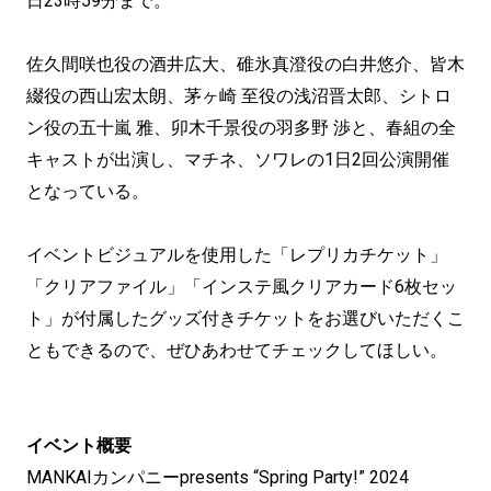
日23時59分まで。
佐久間咲也役の酒井広大、碓氷真澄役の白井悠介、皆木
綴役の西山宏太朗、茅ヶ崎 至役の浅沼晋太郎、シトロ
ン役の五十嵐 雅、卯木千景役の羽多野 渉と、春組の全
キャストが出演し、マチネ、ソワレの1日2回公演開催
となっている。
イベントビジュアルを使用した「レプリカチケット」
「クリアファイル」「インステ風クリアカード6枚セッ
ト」が付属したグッズ付きチケットをお選びいただくこ
ともできるので、ぜひあわせてチェックしてほしい。
イベント概要
MANKAIカンパニーpresents “Spring Party!” 2024