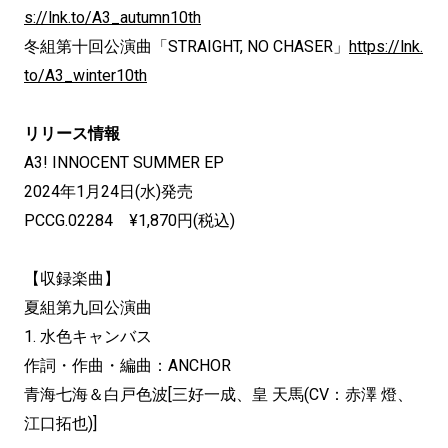
s://lnk.to/A3_autumn10th
冬組第十回公演曲「STRAIGHT, NO CHASER」
https://lnk.
to/A3_winter10th
リリース情報
A3! INNOCENT SUMMER EP
2024年1月24日(水)発売
PCCG.02284 ¥1,870円(税込)
【収録楽曲】
夏組第九回公演曲
1. 水色キャンバス
作詞・作曲・編曲：ANCHOR
青海七海＆白戸色波[三好一成、皇 天馬(CV：赤澤 燈、
江口拓也)]