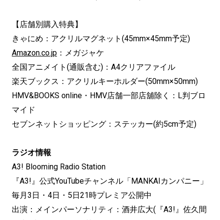
【店舗別購入特典】
きゃにめ：アクリルマグネット(45mm×45mm予定)
Amazon.co.jp
：メガジャケ
全国アニメイト(通販含む)：A4クリアファイル
楽天ブックス：アクリルキーホルダー(50mm×50mm)
HMV&BOOKS online・HMV店舗一部店舖除く：L判ブロ
マイド
セブンネットショッピング：ステッカー(約5cm予定)
ラジオ情報
A3! Blooming Radio Station
『A3!』公式YouTubeチャンネル「MANKAIカンパニー」
毎月3日・4日・5日21時プレミア公開中
出演：メインパーソナリティ：酒井広大(『A3!』佐久間