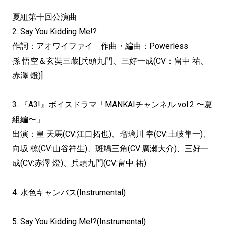
夏組第十回公演曲
2. Say You Kidding Me!?
作詞：アオワイファイ 作曲・編曲：Powerless
孫 悟空＆玄奘三蔵[兵頭九門、三好一成(CV：畠中 祐、
赤澤 燈)]
3. 『A3!』ボイスドラマ「MANKAIチャンネル vol.2 〜夏
組編〜」
出演：皇 天馬(CV:江口拓也)、瑠璃川 幸(CV:土岐隼一)、
向坂 椋(CV:山谷祥生)、斑鳩三角(CV:廣瀬大介)、三好一
成(CV:赤澤 燈)、兵頭九門(CV:畠中 祐)
4. 水色キャンバス(Instrumental)
5. Say You Kidding Me!?(Instrumental)