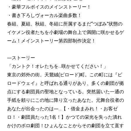
・豪華フルボイスのメインストーリー！
・書き下ろしヴォーカル楽曲多数！
春組、夏組、秋組、冬組に所属するまだ“つぼみ”状態の
イケメン役者たちを小劇場の舞台上で満開に咲かせるゲ
ーム！メインストーリー第四部制作決定！
―ストーリー
「カントク！オレたちを…咲かせてください！」
東京の郊外の街、天鵞絨(ビロード)町。この町には『ビ
ロードウェイ』と呼ばれる通りがあり、多くの劇団が拠
点にする劇団員の聖地となっている。突然届いた一通の
手紙を頼りにこの地に降り立ったあなた。元舞台役者の
あなたが出会ったのは―…【・借金まみれ！・お客ゼ
ロ！・劇団員たった1名！】かつての栄光を失った潰れ
かけのボロ劇団！ひょんなことからその劇団を立て直す