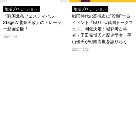
地域プロモーション
地域プロモーション
『戦国北条フェスティバル
戦国時代の高槻市に”没頭”する
Stage2/北条氏政』のトレーラ
イベント「BOTTO戦国トークフ
ー動画公開！
ェス」開催決定！城郭考古学
者・千田嘉博氏と歴史学者・平
2025/1/8
山優氏が戦国高槻を語り尽くし
ます！！
2024/12/24