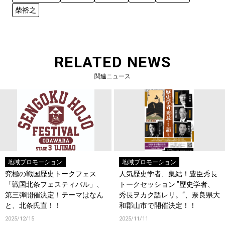
柴裕之
RELATED NEWS
関連ニュース
地域プロモーション
地域プロモーション
究極の戦国歴史トークフェス
人気歴史学者、集結！豊臣秀長
「戦国北条フェスティバル」、
トークセッション ”歴史学者、
第三弾開催決定！テーマはなん
秀長ヲカク語レリ。“、奈良県大
と、北条氏直！！
和郡山市で開催決定！！
2025/12/15
2025/11/11