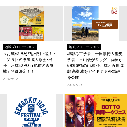
地域プロモーション
地域プロモーション
＜お城EXPOが九州初上陸！＞
城郭考古学者 千田嘉博＆歴史
「第５回名護屋城大茶会×出
学者 平山優がタッグ！両氏が
張！お城EXPO in 肥前名護屋
戦国屈指の山城 芥川城と近世城
城」開催決定！！
郭 高槻城をガイドするPR動画
を公開！
2025/9/12
2025/3/28