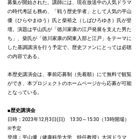
募集が開始された。講師には、現在放送中の人気ドラマ
の時代考証も務め、「戦う歴史学者」として人気の平山
優（ひらやまゆう）氏と柴裕之（しばひろゆき）氏が登
壇。演題は平山氏が「徳川家康の江戸発展を支えた男た
ち」、柴氏が「徳川家康の関東入部と江戸」をテーマに
した基調講演を行う予定で、歴史ファンにとっては必聴
の内容である。
本歴史講演会は、事前応募制（先着順）にて無料で観覧
ができ、本プロジェクトのホームページから応募が可能
となっている。
■歴史講演会
日時：2023年12月3日(日) 13:30～15:30（13時開場）
※予定
登壇：平山優（健康科学大学 特任教授）大河ドラマ