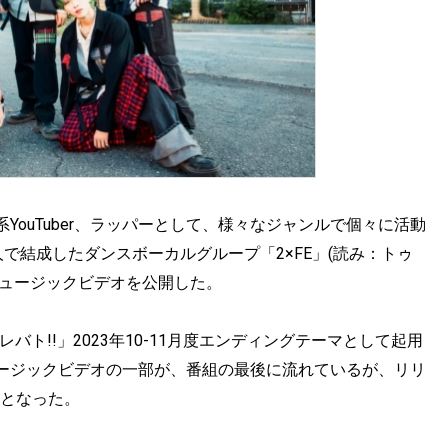
ouTuber、ラッパーとして、様々なジャンルで個々に活動
 Syogo の5人で結成したダンスボーカルグループ「2×FE」(読み：トゥ
e」のミュージックビデオを公開した。
ット「プレバト!!」2023年10-11月度エンディングテーマとして起用
ージックビデオの一部が、番組の最後に流れているが、リリ
形となった。