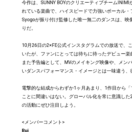
今作は、SUNNY BOYのクリエーティブチームINIM
れている楽曲で、ハイスピードで力強いボーカル・
Syogoが振り付け監修した唯一無二のダンスは、
りだ。
10月26日の2×FE公式インスタグラムでの放送で
いたが、ファンにとっては待ちに待ったデビュー楽
また予告編として、MVのメイキング映像や、メン
いダンスパフォーマンス・イメージとは一味違う、
電撃的な結成からわずか1ヶ月あまり、1作目から「
ことに間違いはない。グローバル化を常に意識した2×
の活動にぜひ注目しよう。
<メンバーコメント>
Rui