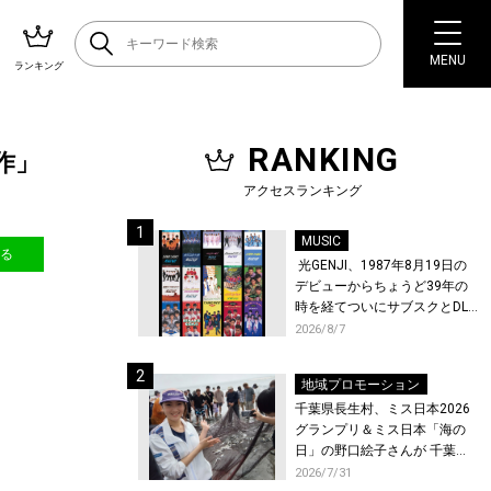
MENU
ランキング
RANKING
作」
アクセスランキング
MUSIC
送る
光GENJI、1987年8月19日の
デビューからちょうど39年の
時を経てついにサブスクとDL
配信が解禁！
2026/8/7
地域プロモーション
千葉県長生村、ミス日本2026
グランプリ＆ミス日本「海の
日」の野口絵子さんが 千葉県
唯一の村・長生村で地引網を
2026/7/31