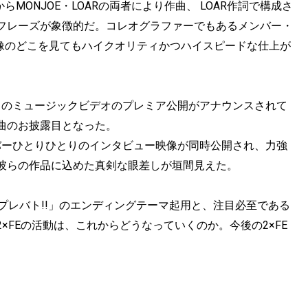
IからMONJOE・LOARの両者により作曲、 LOAR作詞で構成さ
フレーズが象徴的だ。コレオグラファーでもあるメンバー・
映像のどこを見てもハイクオリティかつハイスピードな仕上が
、このミュージックビデオのプレミア公開がアナウンスされて
曲のお披露目となった。
バーひとりひとりのインタビュー映像が同時公開され、力強
彼らの作品に込めた真剣な眼差しが垣間見えた。
プレバト!!」のエンディングテーマ起用と、注目必至である
FEの活動は、これからどうなっていくのか。今後の2×FE