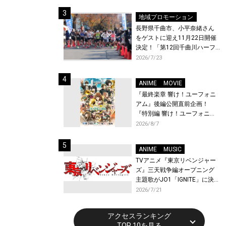
体験！
地域プロモーション
長野県千曲市、小平奈緒さん
をゲストに迎え11月22日開催
決定！「第12回千曲川ハーフ
マラソン」エントリー受付開
2026/7/23
始！
ANIME
MOVIE
『最終楽章 響け！ユーフォニ
アム』後編公開直前企画！
『特別編 響け！ユーフォニア
ム〜アンサンブルコンテス
2026/8/7
ト〜』と『最終楽章 響け！ユ
ーフォニアム』前編の一挙上
ANIME
MUSIC
映が決定！
TVアニメ『東京リベンジャー
ズ』三天戦争編オープニング
主題歌がJO1「IGNITE」に決
定！メンバー全員から喜びと
2026/7/21
作品への想いあふれるコメン
トが到着！9月に東京・大阪で
アクセスランキング
先行上映会を開催！
TOP 10を見る