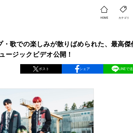
HOME
カテゴリ
プ・歌での楽しみが散りばめられた、最高傑
e」、ミュージックビデオ公開！
ポスト
シェア
LINEで