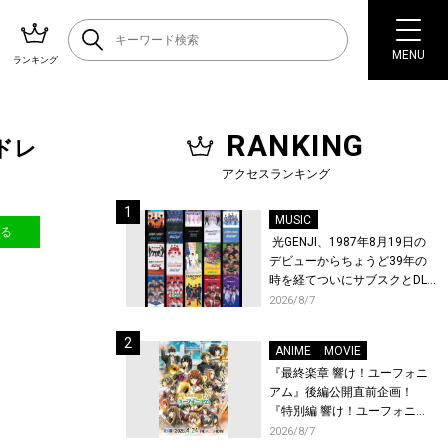
MENU
ランキング
RANKING
ドレ
アクセスランキング
MUSIC
送る
光GENJI、1987年8月19日の
デビューからちょうど39年の
時を経てついにサブスクとDL
配信が解禁！
2026/8/7
ANIME
MOVIE
『最終楽章 響け！ユーフォニ
アム』後編公開直前企画！
『特別編 響け！ユーフォニア
ム〜アンサンブルコンテス
2026/8/7