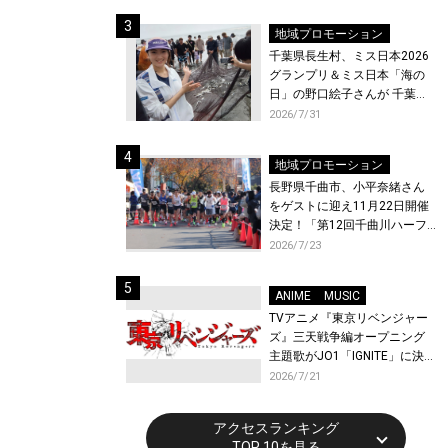
ト〜』と『最終楽章 響け！ユ
ーフォニアム』前編の一挙上
地域プロモーション
映が決定！
千葉県長生村、ミス日本2026
グランプリ＆ミス日本「海の
日」の野口絵子さんが 千葉県
唯一の村・長生村で地引網を
2026/7/31
体験！
地域プロモーション
長野県千曲市、小平奈緒さん
をゲストに迎え11月22日開催
決定！「第12回千曲川ハーフ
マラソン」エントリー受付開
2026/7/23
始！
ANIME
MUSIC
TVアニメ『東京リベンジャー
ズ』三天戦争編オープニング
主題歌がJO1「IGNITE」に決
定！メンバー全員から喜びと
2026/7/21
作品への想いあふれるコメン
トが到着！9月に東京・大阪で
アクセスランキング
先行上映会を開催！
TOP 10を見る