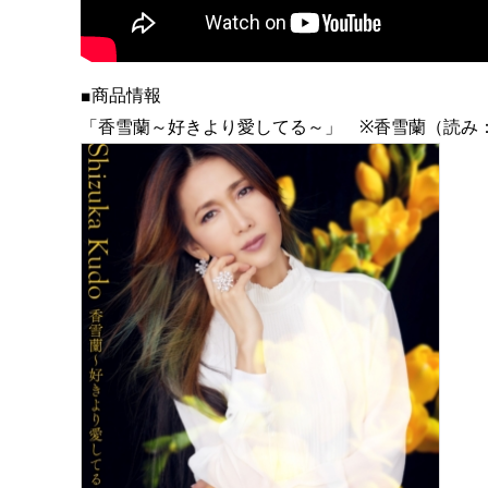
■商品情報
「香雪蘭～好きより愛してる～」 ※香雪蘭（読み