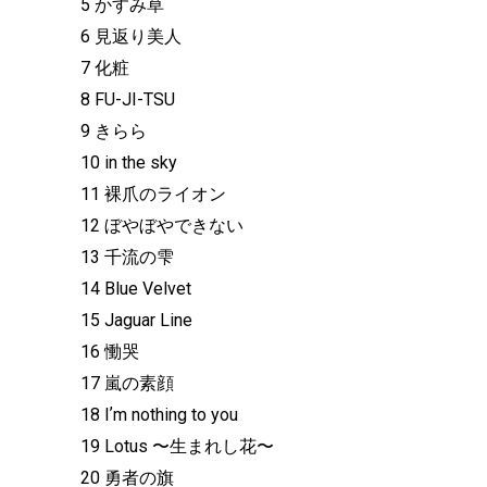
5 かすみ草
6 ⾒返り美⼈
7 化粧
8 FU-JI-TSU
9 きらら
10 in the sky
11 裸⽖のライオン
12 ぼやぼやできない
13 千流の雫
14 Blue Velvet
15 Jaguar Line
16 慟哭
17 嵐の素顔
18 Iʼm nothing to you
19 Lotus 〜⽣まれし花〜
20 勇者の旗