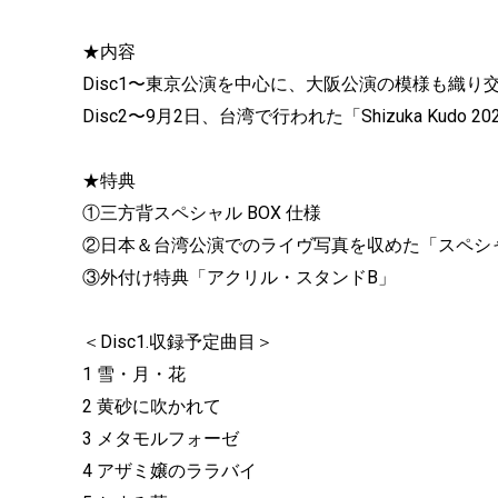
★内容
Disc1〜東京公演を中⼼に、⼤阪公演の模様も織り
Disc2〜9⽉2日、台湾で⾏われた「Shizuka Kudo 2023
★特典
①三⽅背スペシャル BOX 仕様
②⽇本＆台湾公演でのライヴ写真を収めた「スペシ
③外付け特典「アクリル・スタンドB」
＜Disc1.収録予定曲⽬＞
1 雪・⽉・花
2 ⻩砂に吹かれて
3 メタモルフォーゼ
4 アザミ嬢のララバイ