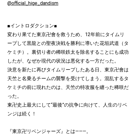
@official_hige_dandism
■イントロダクション■
変わり果てた東京卍會を救うため、12年前にタイムリ
ープして黒龍との聖夜決戦を勝利に導いた花垣武道（タ
ケミチ）。裏切り者の稀咲鉄太を除名することにも成功
したが、なぜか現代の状況は悪化する一方だった。
決意を新たに再びタイムリープしたある日、東京卍會は
天竺と名乗るチームの襲撃を受けてしまう。混乱するタ
ケミチの前に現れたのは、天竺の特攻服を纏った稀咲だ
った。
東卍史上最大にして“最後”の抗争に向けて、人生のリベ
ンジは続く！
『東京卍リベンジャーズ』とは———。