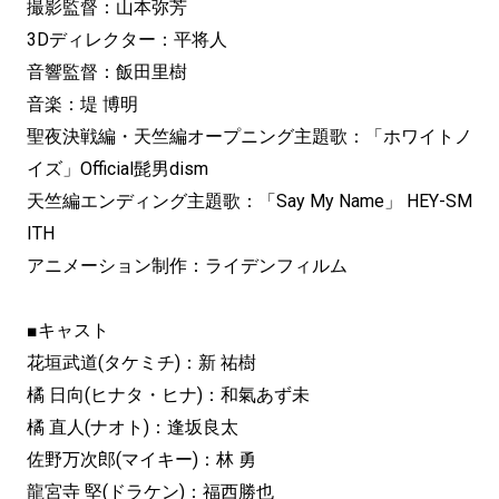
撮影監督：山本弥芳
3Dディレクター：平将人
音響監督：飯田里樹
音楽：堤 博明
聖夜決戦編・天竺編オープニング主題歌：「ホワイトノ
イズ」Official髭男dism
天竺編エンディング主題歌：︎「Say My Name」 HEY-SM
ITH
アニメーション制作：ライデンフィルム
■キャスト
花垣武道(タケミチ)：新 祐樹
橘 日向(ヒナタ・ヒナ)：和氣あず未
橘 直人(ナオト)：逢坂良太
佐野万次郎(マイキー)：林 勇
龍宮寺 堅(ドラケン)：福西勝也