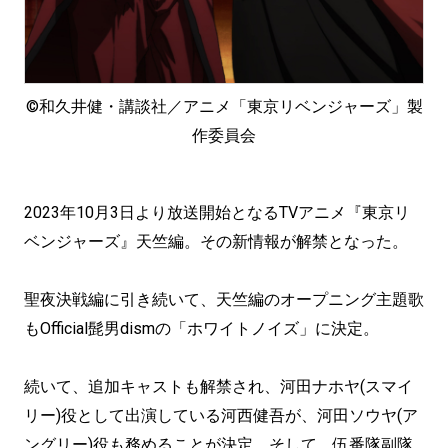
©和久井健・講談社／アニメ「東京リベンジャーズ」製
作委員会
2023年10月3日より放送開始となるTVアニメ『東京リ
ベンジャーズ』天竺編。その新情報が解禁となった。
聖夜決戦編に引き続いて、天竺編のオープニング主題歌
もOfficial髭男dismの「ホワイトノイズ」に決定。
続いて、追加キャストも解禁され、河田ナホヤ(スマイ
リー)役として出演している河西健吾が、河田ソウヤ(ア
ングリー)役も務めることが決定。そして、伍番隊副隊