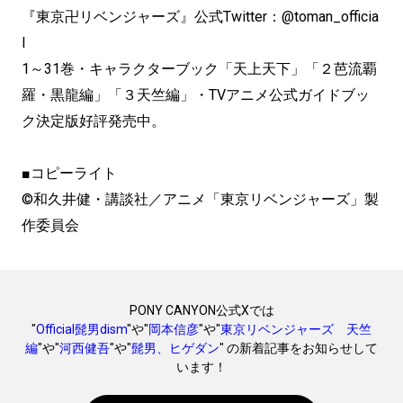
『東京卍リベンジャーズ』公式Twitter：@toman_officia
l
1～31巻・キャラクターブック「天上天下」「２芭流覇
羅・黒龍編」「３天竺編」・TVアニメ公式ガイドブッ
ク決定版好評発売中。
■コピーライト
©和久井健・講談社／アニメ「東京リベンジャーズ」製
作委員会
PONY CANYON公式Xでは
"
Official髭男dism
"や"
岡本信彦
"や"
東京リベンジャーズ 天竺
編
"や"
河西健吾
"や"
髭男、ヒゲダン
" の新着記事をお知らせして
います！