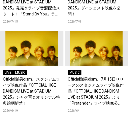
DANDISM LIVE at STADIUM
DANDISM LIVE at STADIUM
2025』発売＆ライブ音源配信ス
2025』ダイジェスト映像を公
タート！「Stand By You」ライ
開！
ブ映像を公開！
2026/7/15
2026/7/8
LIVE
MUSIC
MUSIC
Official髭男dism、スタジアムラ
Official髭男dism、7月15日リリ
イブ映像作品『OFFICIAL HIGE
ースのスタジアムライブ映像作
DANDISM LIVE at STADIUM
品『OFFICIAL HIGE DANDISM
2025』ジャケ写＆オリジナル特
LIVE at STADIUM 2025』より
典絵柄解禁！
「Pretender」ライブ映像公
開！
2026/6/19
2026/6/1