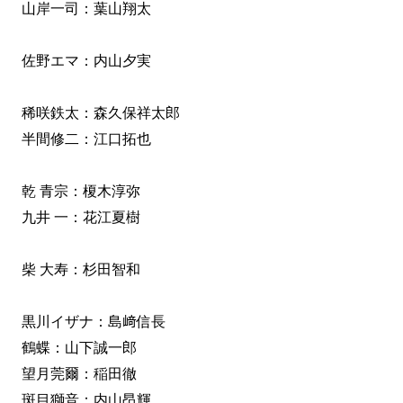
山岸一司：葉山翔太
佐野エマ：内山夕実
稀咲鉄太：森久保祥太郎
半間修二：江口拓也
乾 青宗：榎木淳弥
九井 一：花江夏樹
柴 大寿：杉田智和
黒川イザナ：島﨑信長
鶴蝶：山下誠一郎
望月莞爾：稲田徹
斑目獅音：内山昂輝