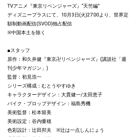
TVアニメ『東京リベンジャーズ』“天竺編”
ディズニープラスにて、10月3日(火)27:00より、世界定
額制動画配信(SVOD)独占配信
※中国本土を除く
■スタッフ
原作：和久井健『東京卍リベンジャーズ』(講談社「週
刊少年マガジン」)
監督：初見浩一
シリーズ構成：むとうやすゆき
キャラクターデザイン：大貫健一/太田恵子
バイク・プロップデザイン：福島秀機
美術監督：松本留美
美術設定：谷内優穂
色彩設計：辻󠄀田邦夫 ※辻は一点しんにょう