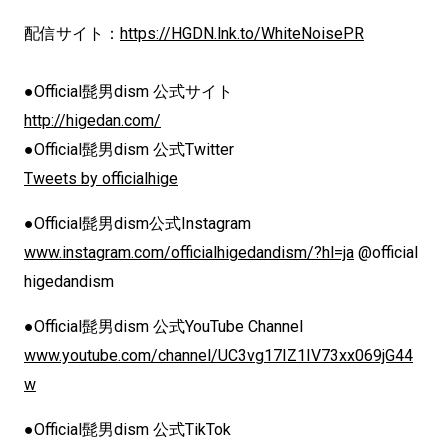
配信サイト：
https://HGDN.lnk.to/WhiteNoisePR
●Official髭男dism 公式サイト
http://higedan.com/
●Official髭男dism 公式Twitter
Tweets by officialhige
●Official髭男dism公式Instagram
www.instagram.com/officialhigedandism/?hl=ja
@official
higedandism
●Official髭男dism 公式YouTube Channel
www.youtube.com/channel/UC3vg17IZ1IV73xx069jG44
w
●Official髭男dism 公式TikTok