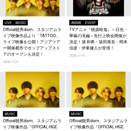
LIVE
MUSIC
ANIME
EVENT
Official髭男dism、スタジアムラ
TVアニメ『桃源暗鬼』～日光・
イブ映像作品より「TATTOO」
華厳の滝編～先行上映会開催が
ライブ映像を公開！アジアツア
決定！浦 和希・坂田将吾・岡本
ー開催都市でポップアップスト
信彦・伊東健人が登壇！
アのオープンも決定！
2026/7/16
2026/7/22
MUSIC
MUSIC
Official髭男dism、スタジアムラ
Official髭男dism、スタジアムラ
イブ映像作品『OFFICIAL HIGE
イブ映像作品『OFFICIAL HIGE