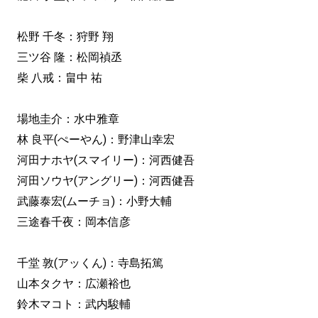
松野 千冬：狩野 翔
三ツ谷 隆：松岡禎丞
柴 八戒：畠中 祐
場地圭介：水中雅章
林 良平(ぺーやん)：野津山幸宏
河田ナホヤ(スマイリー)：河西健吾
河田ソウヤ(アングリー)：河西健吾
武藤泰宏(ムーチョ)：小野大輔
三途春千夜：岡本信彦
千堂 敦(アッくん)：寺島拓篤
山本タクヤ：広瀬裕也
鈴木マコト：武内駿輔