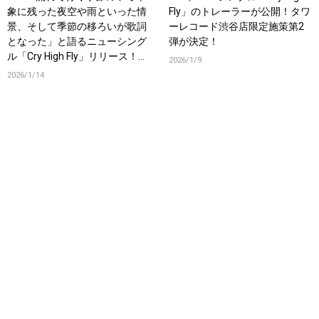
象に残った夜空や雨といった情
Fly」のトレーラーが公開！タワ
景、そして季節の移ろいが歌詞
ーレコード渋谷店限定施策第2
となった」と語るニューシング
弾が決定！
ル「Cry High Fly」リリース！オ
2026/1/9
フィシャルインタビューも公
2026/1/14
開！