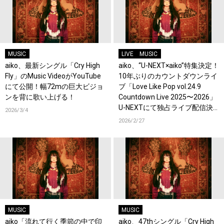
MUSIC
LIVE
MUSIC
aiko、最新シングル「Cry High
aiko、“U-NEXT×aiko”特集決定！
Fly」のMusic VideoがYouTube
10年ぶりのカウントダウンライ
にて公開！幅72mの巨大ビジョ
ブ「Love Like Pop vol.24.9
ンを背に歌い上げる！
Countdown Live 2025〜2026」
U-NEXTにて独占ライブ配信決
2026/3/4
定！過去ライブ映像一挙配信ス
2026/2/27
タート！
MUSIC
MUSIC
aiko「流れて行く季節の中で印
aiko、47thシングル「Cry High