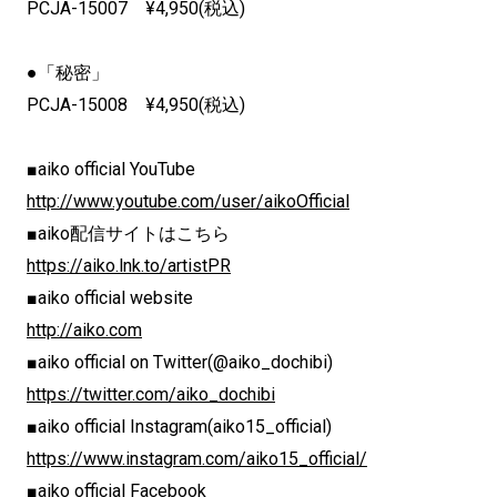
PCJA-15007 ¥4,950(税込)
●「秘密」
PCJA-15008 ¥4,950(税込)
■aiko official YouTube
http://www.youtube.com/user/aikoOfficial
■aiko配信サイトはこちら
https://aiko.lnk.to/artistPR
■aiko official website
http://aiko.com
■aiko official on Twitter(@aiko_dochibi)
https://twitter.com/aiko_dochibi
■aiko official Instagram(aiko15_official)
https://www.instagram.com/aiko15_official/
■aiko official Facebook