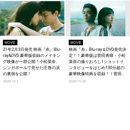
MOVIE
MOVIE
21年2月3日発売 映画『糸』Blu-
映画『糸』Blu-ray＆DVD発売決
ray&DVD 豪華版収録のメイキン
定！！豪華版は菅田将暉・小松
グ映像が一部公開！小松菜奈、
菜奈の撮りおろし1ショットイ
シンガポールで見せた圧巻の涙
ンタビューをはじめ130分超の
の裏側を公開！
豪華映像特典を収録！！菅田将
暉＆小松菜奈、そして監督：
2020/12/7
2020/11/20
瀬々敬久からコメントが到
着！！