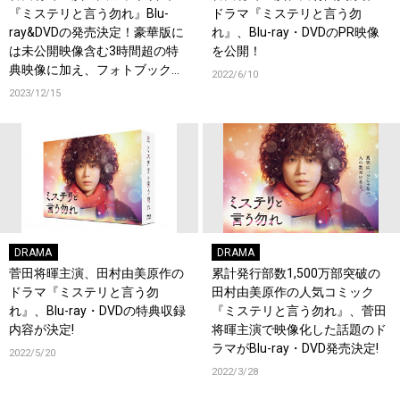
『ミステリと言う勿れ』Blu-
ドラマ『ミステリと言う勿
ray&DVDの発売決定！豪華版に
れ』、Blu-ray・DVDのPR映像
は未公開映像含む3時間超の特
を公開！
典映像に加え、フォトブックも
2022/6/10
封入！
2023/12/15
DRAMA
DRAMA
菅田将暉主演、田村由美原作の
累計発行部数1,500万部突破の
ドラマ『ミステリと言う勿
田村由美原作の人気コミック
れ』、Blu-ray・DVDの特典収録
『ミステリと言う勿れ』、菅田
内容が決定!
将暉主演で映像化した話題のド
ラマがBlu-ray・DVD発売決定!
2022/5/20
2022/3/28