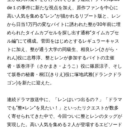
de１の事件に新たな視点を加え、原作ファンを中心に
高い人気を集める“レン”が描かれるリブート版と、レン
から日当1万円の変なバイトに誘われた整が30年前に埋
められたタイムカプセルを探し出す通称“タイムカプセ
ル編”にて構成。菅田をはじめとするレギュラーキャス
トに加え、整が通う大学の同級生、相良レン(さがら・
れん)役に志尊淳、整とレンが参加するバイトの主催
者・坂巻洋子（さかまき・ようこ）役に篠原涼子、そし
て坂巻の秘書・桐江(きりえ)役に塚地武雅(ドランクドラ
ゴン)を新たに迎えた。
連続ドラマ放送中に、「レンはいつ出るの？」「ドラマ
でも“整×レン”を見たい！」といったリクエストが数多
く寄せられてきた中で、今回ついに整とレンのタッグが
実現した。高い人気を集める２人が登場するエピソード