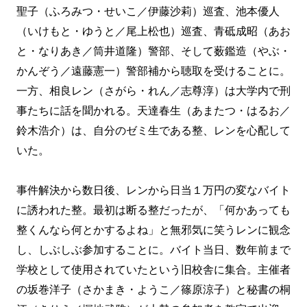
聖子（ふろみつ・せいこ／伊藤沙莉）巡査、池本優人
（いけもと・ゆうと／尾上松也）巡査、青砥成昭（あお
と・なりあき／筒井道隆）警部、そして薮鑑造（やぶ・
かんぞう／遠藤憲一）警部補から聴取を受けることに。
一方、相良レン（さがら・れん／志尊淳）は大学内で刑
事たちに話を聞かれる。天達春生（あまたつ・はるお／
鈴木浩介）は、自分のゼミ生である整、レンを心配して
いた。
事件解決から数日後、レンから日当１万円の変なバイト
に誘われた整。最初は断る整だったが、「何かあっても
整くんなら何とかするよね」と無邪気に笑うレンに観念
し、しぶしぶ参加することに。バイト当日、数年前まで
学校として使用されていたという旧校舎に集合。主催者
の坂巻洋子（さかまき・ようこ／篠原涼子）と秘書の桐