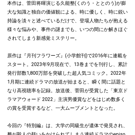
本作は、菅田将暉演じる久能整(くのう・ととのう)が膨
大な知識と独自の価値観による、時に優しく、時に鋭い
持論を淡々と述べているだけで、登場人物たちが抱える
様々な悩みや、事件の謎までも、いつの間にか解きほぐ
されてしまう新感覚ミステリー。
原作は『月刊フラワーズ』(小学館刊)で2016年に連載を
スタート。2023年9月現在で、13巻までを刊行し、累計
発行部数1,800万部を突破した超人気コミック。2022年
1月期に連続ドラマの放送が始まると、瞬く間に話題と
なり高視聴率を記録。放送後、菅田が受賞した「東京ド
ラマアウォード 2022」主演男優賞などをはじめ数多く
の賞を受賞するなど、一大ムーブメントとなった。
今回の『特別編』は、大学の同級生が遺体で発見され、
整が殺人の疑いをかけられてしまう連続ドラマのepiso