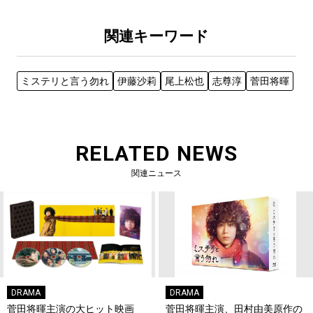
関連キーワード
ミステリと言う勿れ
伊藤沙莉
尾上松也
志尊淳
菅田将暉
RELATED NEWS
関連ニュース
DRAMA
DRAMA
菅田将暉主演の大ヒット映画
菅田将暉主演、田村由美原作の