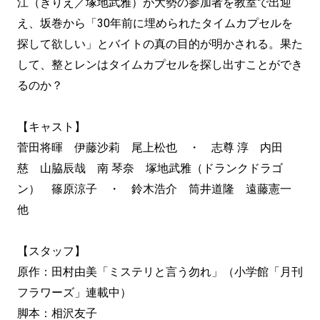
江（きりえ／塚地武雅）が大勢の参加者を教室で出迎
え、坂巻から「30年前に埋められたタイムカプセルを
探して欲しい」とバイトの真の目的が明かされる。果た
して、整とレンはタイムカプセルを探し出すことができ
るのか？
【キャスト】
菅田将暉 伊藤沙莉 尾上松也 ・ 志尊 淳 内田
慈 山脇辰哉 南 琴奈 塚地武雅（ドランクドラゴ
ン） 篠原涼子 ・ 鈴木浩介 筒井道隆 遠藤憲一
他
【スタッフ】
原作：田村由美「ミステリと言う勿れ」（小学館「月刊
フラワーズ」連載中）
脚本：相沢友子