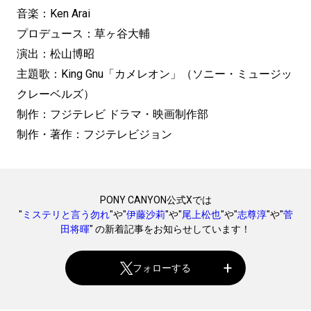
音楽：Ken Arai
プロデュース：草ヶ谷大輔
演出：松山博昭
主題歌：King Gnu「カメレオン」（ソニー・ミュージッ
クレーベルズ）
制作：フジテレビ ドラマ・映画制作部
制作・著作：フジテレビジョン
PONY CANYON公式Xでは
"
ミステリと言う勿れ
"や"
伊藤沙莉
"や"
尾上松也
"や"
志尊淳
"や"
菅
田将暉
" の新着記事をお知らせしています！
フォローする