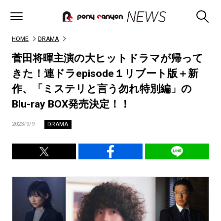
HOME
DRAMA
菅田将暉主演の大ヒットドラマが帰って
きた！連ドラepisode１リブート版＋新
作、「ミステリと言う勿れ特別編」の
Blu-ray BOX発売決定！！
DRAMA
2023/9/9