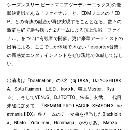
シーズンスリー ビートマニアツーディーエックス)の優
勝決定戦である「ファイナル」と、EDMフェスの「ED
P」との奇跡の融合が再び実現することとなる。数々の
激闘を経て勝ち残った2チームによる頂上決戦「ファイ
ナル」をついに有観客で開催。更に豪華アーティストの
出演による、ここでしか体験できない「esports×音楽」
の新感覚エンタテインメントをぜひ現地で体感してほし
い。
出演者は「beatnation」の7名（dj TAKA、DJ YOSHITAK
A、Sota Fujimori、L.E.D.、kors k、猫叉Master、Ryu
☆）、そしてVENUS、DJ TOTTO、朱雀、玄武、二代目
朱雀に加えて、『BEMANI PRO LEAGUE -SEASON 3- be
atmania IIDX』各チームのテーマ曲を担当したBlacklolit
a、Nhato、Yuta Imai、Hommarju、かめりあ、 Maozo