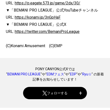
URL:
https://p.eagate.573.jp/game/2dx/30/
▼「BEMANI PRO LEAGUE」公式YouTubeチャンネル
URL:
https://konami.jp/3nGpHaF
▼「BEMANI PRO LEAGUE」公式X
URL:
https://twitter.com/BemaniProLeague
(C)Konami Amusement (C)EMP
PONY CANYON公式Xでは
"
BEMANI PRO LEAGUE
"や"
EDMフェス
"や"
EDP
"や"
Ryu☆
" の新着
記事をお知らせしています！
フォローする