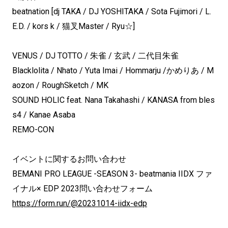
beatnation [dj TAKA / DJ YOSHITAKA / Sota Fujimori / L.
E.D. / kors k / 猫叉Master / Ryu☆]
VENUS / DJ TOTTO / 朱雀 / 玄武 / 二代目朱雀
Blacklolita / Nhato / Yuta Imai / Hommarju /かめりあ / M
aozon / RoughSketch / MK
SOUND HOLIC feat. Nana Takahashi / KANASA from bles
s4 / Kanae Asaba
REMO-CON
イベントに関するお問い合わせ
BEMANI PRO LEAGUE -SEASON 3- beatmania IIDX ファ
イナル× EDP 2023問い合わせフォーム
https://form.run/@20231014-iidx-edp