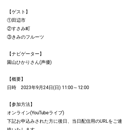
【ゲスト】
①田辺市
②すさみ町
③きみのフルーツ
【ナビゲーター】
園山ひかりさん(声優)
【概要】
日時 2023年9月24日(日) 11:00～12:00
【参加方法】
オンライン(YouTubeライブ)
下記お申込みされた方に後日、当日配信用のURLをご連
絡いたします。