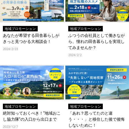
地域プロモーション
地域プロモーション
あなたが希望する田舎暮らしが
ふつうの会社員として働きなが
きっと見つかる大相談会！
ら、憧れの田舎暮らしを実現し
てみませんか？
2024/2/23
2024/2/2
地域プロモーション
地域プロモーション
絶対知っておくべき！“地域おこ
「あれ？思ってたのと違
し協力隊”の入口から出口まで
う・・・」と移住した後で後悔
しないために！
2023/12/7