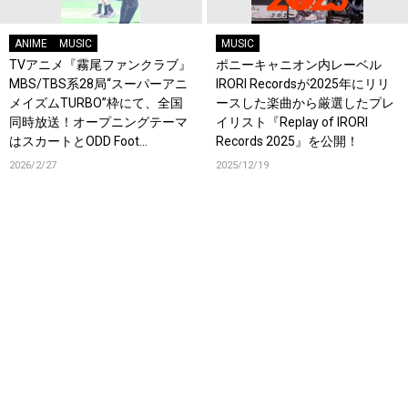
ANIME
MUSIC
MUSIC
TVアニメ『霧尾ファンクラブ』
ポニーキャニオン内レーベル
MBS/TBS系28局“スーパーアニ
IRORI Recordsが2025年にリリ
メイズムTURBO”枠にて、全国
ースした楽曲から厳選したプレ
同時放送！オープニングテーマ
イリスト『Replay of IRORI
はスカートとODD Foot
Records 2025』を公開！
Works「FANCLUB」！
2026/2/27
2025/12/19