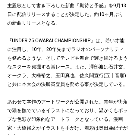
主題歌として書き下ろした新曲「期待と予感」を9月13
日に配信リリースすることが決定した。約10ヶ月ぶり
の新曲リリースとなる。
『UNDER 25 OWARAI CHAMPIONSHIP』は、若い才能
に注目し、10年、20年先までラジオのパーソナリティ
を務めるような、そしてテレビや舞台で輝き続けるよう
なスターを発掘する賞レース。また、澤部渡は石井玄、
オークラ、大橋裕之、玉田真也、佐久間宣行(五十音順)
と共に本大会の決勝審査員を務める事が決定している。
あわせて本作のアートワークが公開された。青年が街角
で猫を撫でているイラストになっており、温かくもポッ
プな色彩が印象的なアートワークとなっている。漫画
家・大橋裕之がイラストを手がけ、着彩は奥田亜紀子が