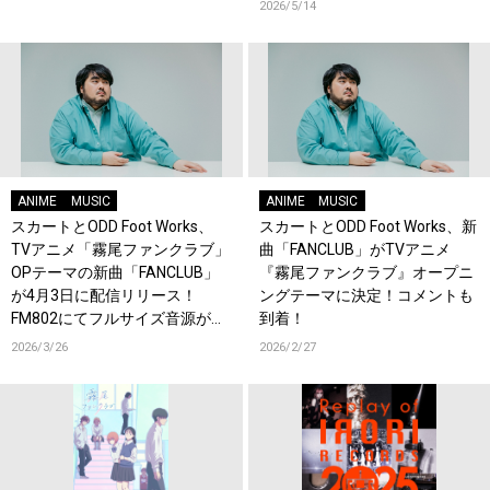
2026/5/14
ANIME
MUSIC
ANIME
MUSIC
スカートとODD Foot Works、
スカートとODD Foot Works、新
TVアニメ「霧尾ファンクラブ」
曲「FANCLUB」がTVアニメ
OPテーマの新曲「FANCLUB」
『霧尾ファンクラブ』オープニ
が4月3日に配信リリース！
ングテーマに決定！コメントも
FM802にてフルサイズ音源が初
到着！
OA！
2026/3/26
2026/2/27