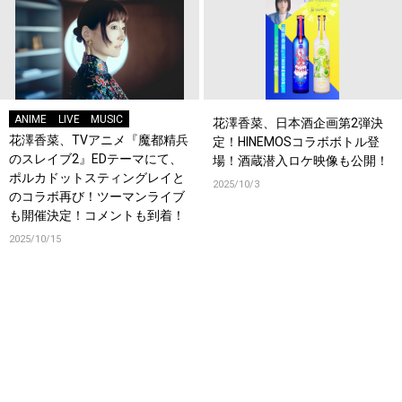
ANIME
LIVE
MUSIC
花澤香菜、日本酒企画第2弾決
花澤香菜、TVアニメ『魔都精兵
定！HINEMOSコラボボトル登
のスレイブ2』EDテーマにて、
場！酒蔵潜入ロケ映像も公開！
ポルカドットスティングレイと
2025/10/3
のコラボ再び！ツーマンライブ
も開催決定！コメントも到着！
2025/10/15