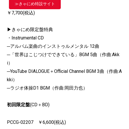
≫きゃにめ特設サイト
￥7,700(税込)
▶きゃにめ限定盤特典
・Instrumental CD
─アルバム楽曲のインストゥルメンタル 12曲
─「世界はこじつけでできている」BGM 5曲（作曲:Akk
i）
─YouTube DIALOGUE＋Official Channel BGM 3曲（作曲:A
kki）
─ラジオ体操D1 BGM（作曲:岡田力也）
初回限定盤
(CD＋BD)
PCCG-02207 ￥6,600(税込)