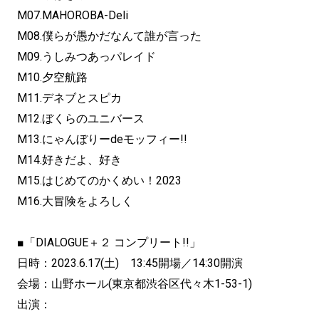
M07.MAHOROBA-Deli
M08.僕らが愚かだなんて誰が言った
M09.うしみつあっパレイド
M10.夕空航路
M11.デネブとスピカ
M12.ぼくらのユニバース
M13.にゃんぼりーdeモッフィー!!
M14.好きだよ、好き
M15.はじめてのかくめい！2023
M16.大冒険をよろしく
■「DIALOGUE＋２ コンプリート!!」
日時：2023.6.17(土) 13:45開場／14:30開演
会場：山野ホール(東京都渋谷区代々木1-53-1)
出演：