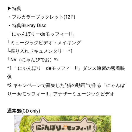
▶特典
・フルカラーブックレット(12P)
・特典Blu-ray Disc
「にゃんぼりーdeモッフィー!!」
└ミュージックビデオ・メイキング
└振り入れドキュメンタリー *1
└NV（にゃんびでお）*2
*1 「にゃんぼりーdeモッフィー!!」ダンス練習の密着映
像
*2 キャンペーンで募集した”猫の動画”で作る「
にゃんぼ
りーdeモッフィー!!」アナザーミュージックビデオ
通常盤
(CD only)