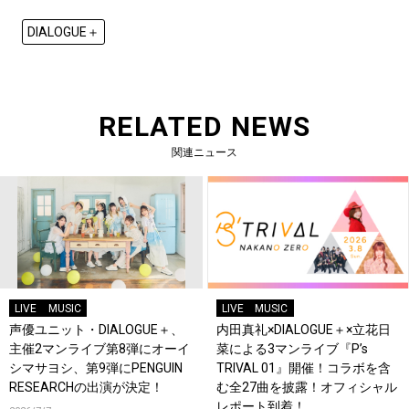
DIALOGUE＋
RELATED NEWS
関連ニュース
LIVE
MUSIC
LIVE
MUSIC
声優ユニット・DIALOGUE＋、
内田真礼×DIALOGUE＋×立花日
主催2マンライブ第8弾にオーイ
菜による3マンライブ『P’s
シマサヨシ、第9弾にPENGUIN
TRIVAL 01』開催！コラボを含
RESEARCHの出演が決定！
む全27曲を披露！オフィシャル
レポート到着！