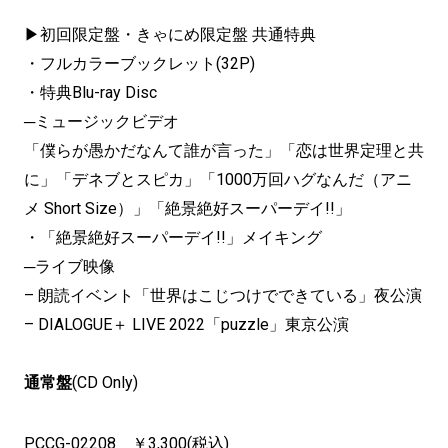
▶初回限定盤・きゃにめ限定盤 共通特典
・フルカラーブックレット(32P)
・特典Blu-ray Disc
─ミュージックビデオ
「僕らが愚かだなんて誰が言った」「恋は世界定理と共
に」「デネブとスピカ」「1000万回ハグなんだ（アニ
メ Short Size）」「絶景絶好スーパーデイ!!」
・「絶景絶好スーパーデイ!!」メイキング
─ライブ映像
– 朗読イベント「世界はこじつけでできている」夜公演
– DIALOGUE＋ LIVE 2022「puzzle」東京公演
通常盤
(CD Only)
PCCG-02208 ￥3,300(税込)