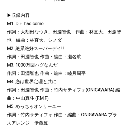
▶収録内容
M1. D＋ has come
作詞：大胡田なつき、田淵智也 作曲：林直大、田淵智
也 編曲：林直大、シノダ
M2. 絶景絶好スーパーデイ!!
作詞：田淵智也 作曲・編曲：瀬名航
M3. 1000万回ハグなんだ
作詞：田淵智也 作曲・編曲：睦月周平
M4. 恋は世界定理と共に
作詞：田淵智也 作曲：竹内サティフォ(ONIGAWARA) 編
曲：中山真斗 (F.M.F)
M5. めっちゃオンリーユー
作詞：竹内サティフォ 作曲・編曲：ONIGAWARA ブラ
スアレンジ：伊藤翼