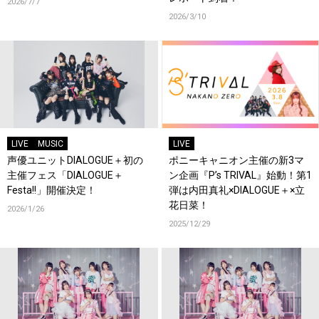
2026/7/7
2026/3/10
LIVE
MUSIC
LIVE
声優ユニットDIALOGUE＋初の
ポニーキャニオン主催の新3マ
主催フェス「DIALOGUE＋
ン企画『P’s TRIVAL』始動！第1
Festa!!」開催決定！
弾は内田真礼×DIALOGUE＋×立
花日菜！
2026/1/26
2025/12/29