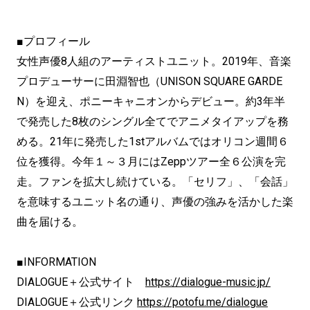
■プロフィール
女性声優8人組のアーティストユニット。2019年、
音楽
プロデューサーに田淵智也（UNISON SQUARE GARDE
N）を迎え、ポニーキャニオンからデビュー。
約3年半
で発売した8枚のシングル全てでアニメタイアップを務
め
る。
21年に発売した1stアルバムではオリコン週間６
位を獲得。
今年１～３月にはZeppツアー全６公演を完
走。
ファンを拡大し続けている。「セリフ」、「会話」
を意味するユニット名の通り、
声優の強みを活かした楽
曲を届ける。
■INFORMATION
DIALOGUE＋公式サイト
https://dialogue-music.jp/
DIALOGUE＋公式リンク
https://potofu.me/dialogue