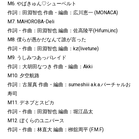
M6. やばきゅん♡シューベルト
作詞：田淵智也 作曲・編曲：広川恵一 (MONACA)
M7. MAHOROBA-Deli
作詞・作曲：田淵智也 編曲：佐高陵平(Hifumi,inc)
M8. 僕らが愚かだなんて誰が言った
作詞・作曲：田淵智也 編曲：kz(livetune)
M9. うしみつあっパレイド
作詞：大胡田なつき 作曲・編曲：Akki
M10. 夕空航路
作詞：古屋真 作曲・編曲：sumeshiii a.k.a.バーチャルお
寿司
M11. デネブとスピカ
作詞・作曲：田淵智也 編曲：堀江晶太
M12. ぼくらのユニバース
作詞・作曲：林直大 編曲：栁舘周平 (F.M.F)