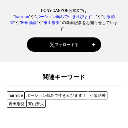
PONY CANYON公式Xでは
"
harmoe
"や"
ポーション頼みで生き延びます！
"や"
小泉萌
香
"や"
岩田陽葵
"や"
東山奈央
" の新着記事をお知らせしていま
す！
フォローする
関連キーワード
harmoe
ポーション頼みで生き延びます！
小泉萌香
岩田陽葵
東山奈央