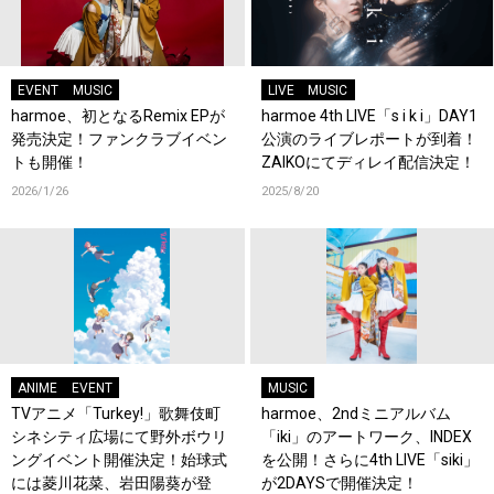
EVENT
MUSIC
LIVE
MUSIC
harmoe、初となるRemix EPが
harmoe 4th LIVE「s i k i」DAY1
発売決定！ファンクラブイベン
公演のライブレポートが到着！
トも開催！
ZAIKOにてディレイ配信決定！
2026/1/26
2025/8/20
ANIME
EVENT
MUSIC
TVアニメ「Turkey!」歌舞伎町
harmoe、2ndミニアルバム
シネシティ広場にて野外ボウリ
「iki」のアートワーク、INDEX
ングイベント開催決定！始球式
を公開！さらに4th LIVE「siki」
には菱川花菜、岩田陽葵が登
が2DAYSで開催決定！