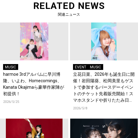
RELATED NEWS
関連ニュース
MUSIC
EVENT
MUSIC
harmoe 3rdアルバムに早川博
立花日菜、2026年も誕生日に開
隆、いよわ、Homecomings、
催！岩田陽葵、松岡美里もゲス
Kanata Okajimaら豪華作家陣が
トで参加するバースデーイベン
初提供！
トのチケット先着販売開始！ス
マホスタンドや折りたたみ日傘
2026/5/25
などオリジナルグッズ販売決
2026/5/8
定！