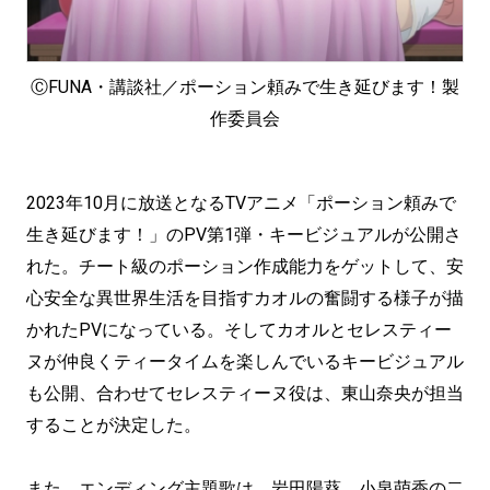
ⒸFUNA・講談社／ポーション頼みで生き延びます！製
作委員会
2023年10月に放送となるTVアニメ「ポーション頼みで
生き延びます！」のPV第1弾・キービジュアルが公開さ
れた。チート級のポーション作成能力をゲットして、安
心安全な異世界生活を目指すカオルの奮闘する様子が描
かれたPVになっている。そしてカオルとセレスティー
ヌが仲良くティータイムを楽しんでいるキービジュアル
も公開、合わせてセレスティーヌ役は、東山奈央が担当
することが決定した。
また、エンディング主題歌は、岩田陽葵、小泉萌香の二