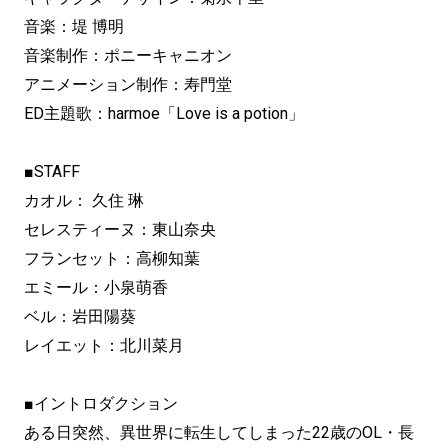
音楽：堤 博明
音楽制作：ポニーキャニオン
アニメーション制作：寿門堂
ED主題歌：harmoe「Love is a potion」
■STAFF
カオル： 久住 琳
セレスティーヌ：東山奈央
フランセット：高柳知葉
エミール：小泉萌香
ベル：岩田陽葵
レイエット：北川菜月
■イントロダクション
ある日突然、異世界に転生してしまった22歳のOL・長