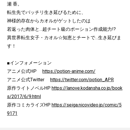
瀬 香。
転生先でバッチリ生き延びるために、
神様的存在からカオルがゲットしたのは
若返った肉体と…超チート級のポーション作成能力!?
異世界転生女子・カオル☆知恵とチートで…生き延びま
す！
■インフォメーション
アニメ公式HP
https://potion-anime.com/
アニメ公式Twitter
https://twitter.com/potion_APR
原作ライトノベルHP
https://lanove.kodansha.co.jp/book
s/2017/6/9.html
原作コミカライズHP
https://seiga.nicovideo.jp/comic/5
9171