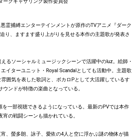
ダークギャザリング製作委員会
る悪霊捕縛エンターテインメントが原作のTVアニメ『ダーク
分に迫り、ますます盛り上がりを見せる本作の主題歌が発表さ
超えるソーシャルミュージックシーンで活躍中のluz。絵師・
イターユニット・Royal Scandalとしても活動中。主題歌
な雰囲気を表した歌詞と、ボカロPとして大活躍しているす
サウンドが特徴の楽曲となっている。
源を一部視聴できるようになっている。最新のPVでは本作
夜宵の戦闘シーンも描かれている。
夜宵、螢多朗、詠子、愛依の4人と空に浮かぶ謎の物体が描