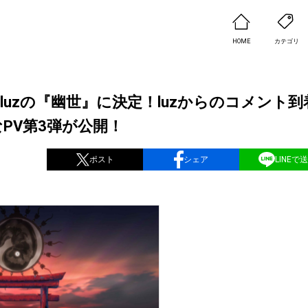
HOME
カテゴリ
uzの『幽世』に決定！luzからのコメント到
PV第3弾が公開！
ポスト
シェア
LINEで