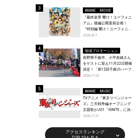
体験！
ANIME
MOVIE
『最終楽章 響け！ユーフォニ
アム』後編公開直前企画！
『特別編 響け！ユーフォニア
ム〜アンサンブルコンテス
2026/8/7
ト〜』と『最終楽章 響け！ユ
ーフォニアム』前編の一挙上
地域プロモーション
映が決定！
長野県千曲市、小平奈緒さん
をゲストに迎え11月22日開催
決定！「第12回千曲川ハーフ
マラソン」エントリー受付開
2026/7/23
始！
ANIME
MUSIC
TVアニメ『東京リベンジャー
ズ』三天戦争編オープニング
主題歌がJO1「IGNITE」に決
定！メンバー全員から喜びと
2026/7/21
作品への想いあふれるコメン
トが到着！9月に東京・大阪で
アクセスランキング
先行上映会を開催！
TOP 10を見る