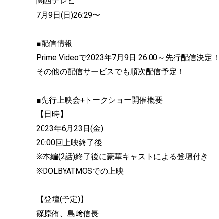
関西テレビ
7月9日(日)26:29〜
■配信情報
Prime Videoで2023年7月9日 26:00～先行配信決定
その他の配信サービスでも順次配信予定！
■先行上映会+トークショー開催概要
【日時】
2023年6月23日(金)
20:00回上映終了後
※本編(2話)終了後に豪華キャストによる登壇付き
※DOLBYATMOSでの上映
【登壇(予定)】
篠原侑、島﨑信長