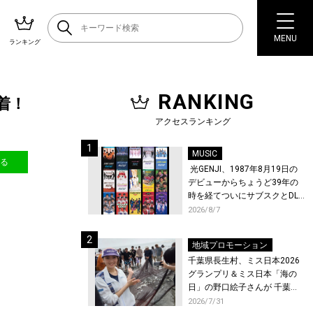
MENU
ランキング
RANKING
着！
アクセスランキング
MUSIC
送る
光GENJI、1987年8月19日の
デビューからちょうど39年の
時を経てついにサブスクとDL
配信が解禁！
2026/8/7
地域プロモーション
千葉県長生村、ミス日本2026
グランプリ＆ミス日本「海の
日」の野口絵子さんが 千葉県
唯一の村・長生村で地引網を
2026/7/31