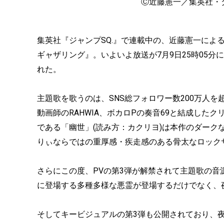
Ⓒ近藤憲一／集英社・
集英社『ジャンプSQ.』で連載中の、近藤憲一によ
ギャザリング』。いよいよ放送が7月9日25時05
れた。
主題歌を歌うのは、SNS総フォロワー数200万人を
動画師のRAHWIA、ボカロPの奏音69と結成したクリエ
である「幽世」(読み方：カクリヨ)は本作のダーク
りぃならではの重厚感・疾走感のある骨太なロック
さらにこの度、PVの第3弾が解禁されて主題歌の音
に登場する多種多様な悪霊が登場するだけでなく、
そしてキービジュアルの第3弾も公開されており、