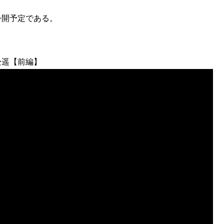
公開予定である。
松遥【前編】