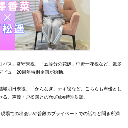
 サイコパス」常守朱役、「五等分の花嫁」中野一花役など、数多
デビュー20周年特別企画が始動。
/結城明日奈役、「かんなぎ」ナギ役など、こちらも声優とし
、声優・戸松遥とのYouTube特別対談。
コ現場での出会いや普段のプライベートでの話など聞き所満