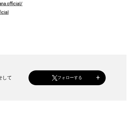
a.official/
cial
せして
フォローする