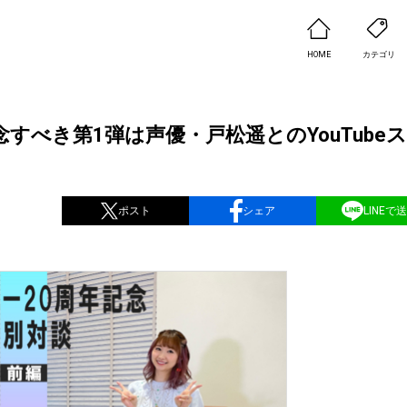
HOME
カテゴリ
すべき第1弾は声優・戸松遥とのYouTube
ポスト
シェア
LINEで