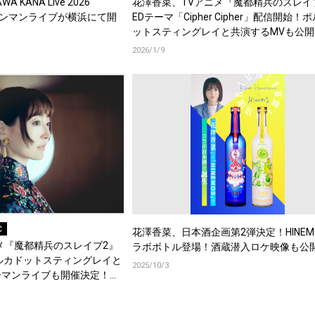
 KANA Live 2026
花澤香菜、TVアニメ『魔都精兵のスレイ
望のワンマンライブが横浜にて開
EDテーマ「Cipher Cipher」配信開始！
ットスティングレイと共演するMVも公開
2026/1/9
C
花澤香菜、日本酒企画第2弾決定！HINEM
メ『魔都精兵のスレイブ2』
ラボボトル登場！酒蔵潜入ロケ映像も公
ルカドットスティングレイと
2025/10/3
ーマンライブも開催決定！コ