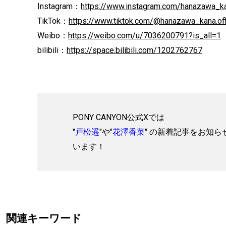
Instagram：
https://www.instagram.com/hanazawa_kan
TikTok：
https://www.tiktok.com/@hanazawa_kana.offi
Weibo：
https://weibo.com/u/7036200791?is_all=1
bilibili：
https://space.bilibili.com/1202762767
PONY CANYON公式Xでは
"
戸松遥
"や"
花澤香菜
" の新着記事をお知ら
います！
関連キーワード