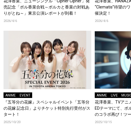
花澤香菜、ニューシングル「Cipher Cipher」発
花澤香菜、HANAZAWA
売記念「ポル香菜合戦～ポルカと香菜の対戦あ
“Clematis”待
りがとね～」東京公演レポートが到着！
催決定！
2026/4/6
2026/4/6
ANIME
EVENT
ANIME
LIVE
MUSI
『五等分の花嫁』スペシャルイベント「五等分
花澤香菜、TVアニ
の花嫁 記念日」よりチケット特別先行受付がス
EDテーマにて、ポ
タート！
のコラボ再び！ツ
メントも到着！
2025/10/20
2025/10/15