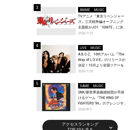
始！
ANIME
MUSIC
TVアニメ『東京リベンジャー
ズ』三天戦争編オープニング
主題歌がJO1「IGNITE」に決
定！メンバー全員から喜びと
2026/7/21
作品への想いあふれるコメン
トが到着！9月に東京・大阪で
LIVE
MUSIC
先行上映会を開催！
A.B.C-Z、10thアルバム『The
Way of L.O.V-E』のリリースが
決定！10月より全国ツアーを
開催！
2026/7/29
GAME
MUSIC
SNK/新世界楽曲雑技団が手掛
けるゲーム『THE KING OF
FIGHTERS ’96』のアレンジサ
ウンドトラックが配信開始！
2026/8/3
アクセスランキング
TOP 10を見る