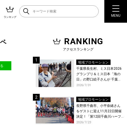
MENU
ランキング
RANKING
スペ
アクセスランキング
地域プロモーション
送る
千葉県長生村、ミス日本2026
グランプリ＆ミス日本「海の
日」の野口絵子さんが 千葉県
唯一の村・長生村で地引網を
2026/7/31
体験！
地域プロモーション
長野県千曲市、小平奈緒さん
をゲストに迎え11月22日開催
決定！「第12回千曲川ハーフ
マラソン」エントリー受付開
2026/7/23