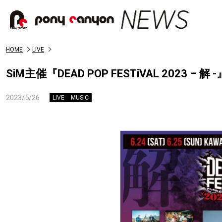
HOME
LIVE
SiM主催『DEAD POP FESTiVAL 202
2023/5/26
LIVE
MUSIC