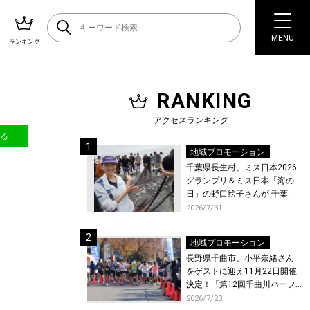
MENU
ランキング
RANKING
アクセスランキング
送る
地域プロモーション
千葉県長生村、ミス日本2026
グランプリ＆ミス日本「海の
日」の野口絵子さんが 千葉県
唯一の村・長生村で地引網を
2026/7/31
体験！
地域プロモーション
長野県千曲市、小平奈緒さん
をゲストに迎え11月22日開催
決定！「第12回千曲川ハーフ
マラソン」エントリー受付開
2026/7/23