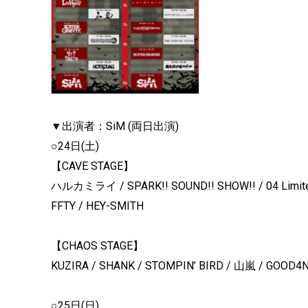
▼出演者：SiM (両日出演)
○24日(土)
【CAVE STAGE】
ハルカミライ / SPARK!! SOUND!! SHOW!! / 04 Limited S
FFTY / HEY-SMITH
【CHAOS STAGE】
KUZIRA / SHANK / STOMPIN’ BIRD / 山嵐 / GOOD4
○25日(日)