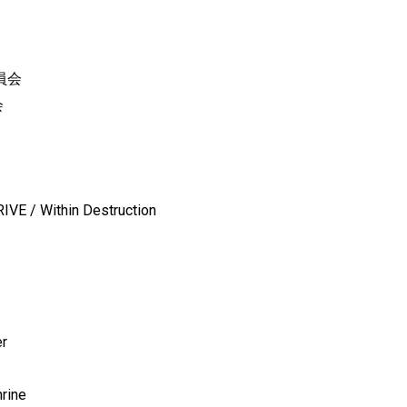
委員会
会
E / Within Destruction
r
ine