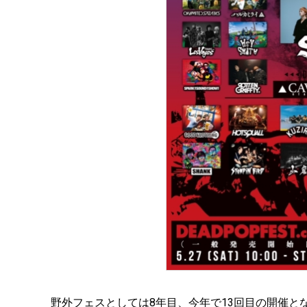
野外フェスとしては8年目、今年で13回目の開催となるSiM主