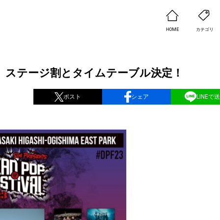
HOME
カテゴリ
3 – 解 -』ステージ割とタイムテーブル決定！
ポスト
シェア
LINEで