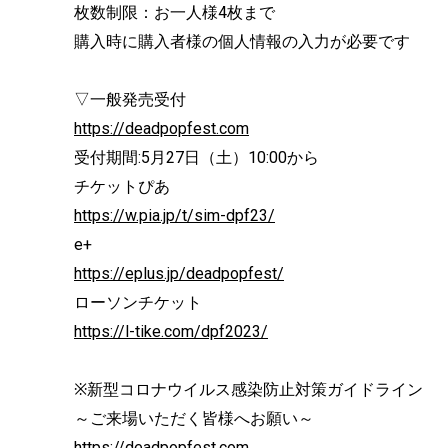
枚数制限：お一人様4枚まで
購入時に購入者様の個人情報の入力が必要です
▽一般発売受付
https://deadpopfest.com
受付期間:5月27日（土）10:00から
チケットぴあ
https://w.pia.jp/t/sim-dpf23/
e+
https://eplus.jp/deadpopfest/
ローソンチケット
https://l-tike.com/dpf2023/
※新型コロナウイルス感染防止対策ガイドライン
～ご来場いただく皆様へお願い～
https://deadpopfest.com