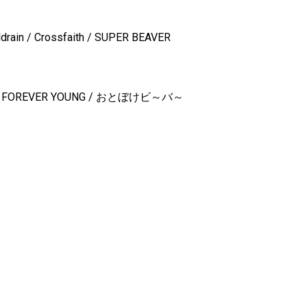
drain / Crossfaith / SUPER BEAVER
e / THE FOREVER YOUNG / おとぼけビ～バ～