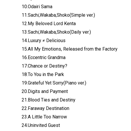
10.Odairi Sama
11.Sachi,Wakaba,Shoko(Simple ver.)
12.My Beloved Lord Kenta
13.Sachi,Wakaba,Shoko(Daily ver.)
14.Luxury ≠ Delicious
15.All My Emotions, Released from the Factory
16.Eccentric Grandma
17.Chance or Destiny?
18.To You in the Park
19.Grateful Yet Sorry(Piano ver.)
20.Digits and Payment
21.Blood Ties and Destiny
22.Faraway Destination
23.A Little Too Narrow
24.Uninvited Guest