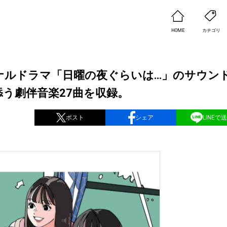
HOME
カテゴリ
ナルドラマ「日曜の夜ぐらいは…」のサウン
添う劇伴音楽27曲を収録。
ポスト
シェア
LINEで