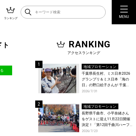
MENU
ランキング
RANKING
ドト
アクセスランキング
地域プロモーション
送る
千葉県長生村、ミス日本2026
グランプリ＆ミス日本「海の
日」の野口絵子さんが 千葉県
唯一の村・長生村で地引網を
2026/7/31
体験！
地域プロモーション
長野県千曲市、小平奈緒さん
をゲストに迎え11月22日開催
決定！「第12回千曲川ハーフ
マラソン」エントリー受付開
2026/7/23