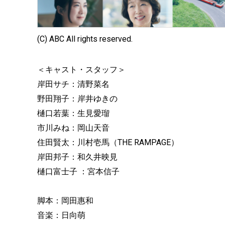
(C) ABC All rights reserved.
＜キャスト・スタッフ＞
岸田サチ：清野菜名
野田翔子：岸井ゆきの
樋口若葉：生見愛瑠
市川みね：岡山天音
住田賢太：川村壱馬（THE RAMPAGE）
岸田邦子：和久井映見
樋口富士子 ：宮本信子
脚本：岡田惠和
音楽：日向萌