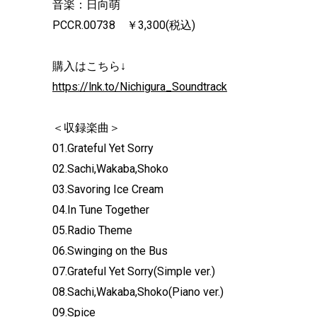
音楽：日向萌
PCCR.00738 ￥3,300(税込)
購入はこちら↓
https://lnk.to/Nichigura_Soundtrack
＜収録楽曲＞
01.Grateful Yet Sorry
02.Sachi,Wakaba,Shoko
03.Savoring Ice Cream
04.In Tune Together
05.Radio Theme
06.Swinging on the Bus
07.Grateful Yet Sorry(Simple ver.)
08.Sachi,Wakaba,Shoko(Piano ver.)
09.Spice