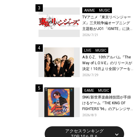
始！
ANIME
MUSIC
TVアニメ『東京リベンジャー
ズ』三天戦争編オープニング
主題歌がJO1「IGNITE」に決
定！メンバー全員から喜びと
2026/7/21
作品への想いあふれるコメン
トが到着！9月に東京・大阪で
LIVE
MUSIC
先行上映会を開催！
A.B.C-Z、10thアルバム『The
Way of L.O.V-E』のリリースが
決定！10月より全国ツアーを
開催！
2026/7/29
GAME
MUSIC
SNK/新世界楽曲雑技団が手掛
けるゲーム『THE KING OF
FIGHTERS ’96』のアレンジサ
ウンドトラックが配信開始！
2026/8/3
アクセスランキング
TOP 10を見る